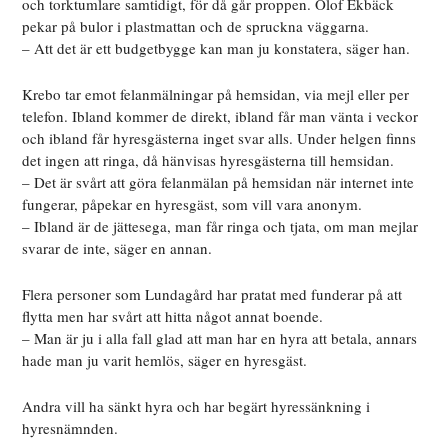
och torktumlare samtidigt, för då går proppen. Olof Ekbäck
pekar på bulor i plastmattan och de spruckna väggarna.
– Att det är ett budgetbygge kan man ju konstatera, säger han.
Krebo tar emot felanmälningar på hemsidan, via mejl eller per
telefon. Ibland kommer de direkt, ibland får man vänta i veckor
och ibland får hyresgästerna inget svar alls. Under helgen finns
det ingen att ringa, då hänvisas hyresgästerna till hemsidan.
– Det är svårt att göra felanmälan på hemsidan när internet inte
fungerar, påpekar en hyresgäst, som vill vara anonym.
– Ibland är de jättesega, man får ringa och tjata, om man mejlar
svarar de inte, säger en annan.
Flera personer som Lundagård har pratat med funderar på att
flytta men har svårt att hitta något annat boende.
– Man är ju i alla fall glad att man har en hyra att betala, annars
hade man ju varit hemlös, säger en hyresgäst.
Andra vill ha sänkt hyra och har begärt hyressänkning i
hyresnämnden.