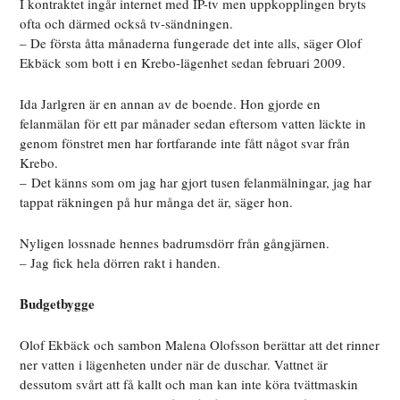
I kontraktet ingår internet med IP-tv men uppkopplingen bryts
ofta och därmed också tv-sändningen.
– De första åtta månaderna fungerade det inte alls, säger Olof
Ekbäck som bott i en Krebo-lägenhet sedan februari 2009.
Ida Jarlgren är en annan av de boende. Hon gjorde en
felanmälan för ett par månader sedan eftersom vatten läckte in
genom fönstret men har fortfarande inte fått något svar från
Krebo.
– Det känns som om jag har gjort tusen felanmälningar, jag har
tappat räkningen på hur många det är, säger hon.
Nyligen lossnade hennes badrumsdörr från gångjärnen.
– Jag fick hela dörren rakt i handen.
Budgetbygge
Olof Ekbäck och sambon Malena Olofsson berättar att det rinner
ner vatten i lägenheten under när de duschar. Vattnet är
dessutom svårt att få kallt och man kan inte köra tvättmaskin