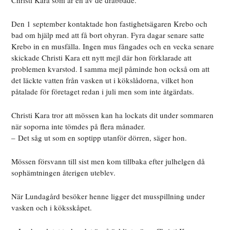
Christi Kara som är en av de drabbade.
Den 1 september kontaktade hon fastighetsägaren Krebo och
bad om hjälp med att få bort ohyran. Fyra dagar senare satte
Krebo in en musfälla. Ingen mus fångades och en vecka senare
skickade Christi Kara ett nytt mejl där hon förklarade att
problemen kvarstod. I samma mejl påminde hon också om att
det läckte vatten från vasken ut i kökslådorna, vilket hon
påtalade för företaget redan i juli men som inte åtgärdats.
Christi Kara tror att mössen kan ha lockats dit under sommaren
när soporna inte tömdes på flera månader.
– Det såg ut som en soptipp utanför dörren, säger hon.
Mössen försvann till sist men kom tillbaka efter julhelgen då
sophämtningen återigen uteblev.
När Lundagård besöker henne ligger det musspillning under
vasken och i köksskåpet.