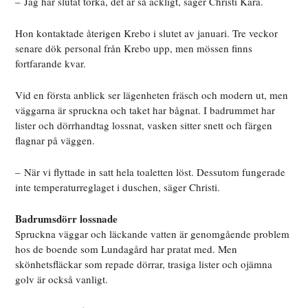
– Jag har slutat torka, det är så äckligt, säger Christi Kara.
Hon kontaktade återigen Krebo i slutet av januari. Tre veckor
senare dök personal från Krebo upp, men mössen finns
fortfarande kvar.
Vid en första anblick ser lägenheten fräsch och modern ut, men
väggarna är spruckna och taket har bågnat. I badrummet har
lister och dörrhandtag lossnat, vasken sitter snett och färgen
flagnar på väggen.
– När vi flyttade in satt hela toaletten löst. Dessutom fungerade
inte temperaturreglaget i duschen, säger Christi.
Badrumsdörr lossnade
Spruckna väggar och läckande vatten är genomgående problem
hos de boende som Lundagård har pratat med. Men
skönhetsfläckar som repade dörrar, trasiga lister och ojämna
golv är också vanligt.