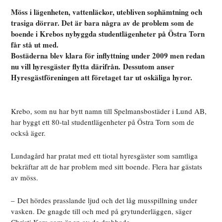
Möss i lägenheten, vattenläckor, utebliven sophämtning och
trasiga dörrar. Det är bara några av de problem som de
boende i Krebos nybyggda studentlägenheter på Östra Torn
får stå ut med.
Bostäderna blev klara för inflyttning under 2009 men redan
nu vill hyresgäster flytta därifrån. Dessutom anser
Hyresgästföreningen att företaget tar ut oskäliga hyror.
Krebo, som nu har bytt namn till Spelmansbostäder i Lund AB,
har byggt ett 80-tal studentlägenheter på Östra Torn som de
också äger.
Lundagård har pratat med ett tiotal hyresgäster som samtliga
bekräftar att de har problem med sitt boende. Flera har gästats
av möss.
– Det hördes prasslande ljud och det låg musspillning under
vasken. De gnagde till och med på grytunderläggen, säger