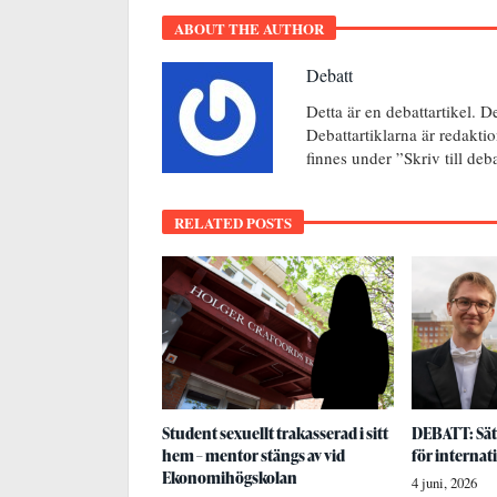
ABOUT THE AUTHOR
Debatt
Detta är en debattartikel. D
Debattartiklarna är redakti
finnes under ”Skriv till de
RELATED POSTS
Student sexuellt trakasserad i sitt
DEBATT: Sätt
hem – mentor stängs av vid
för internat
Ekonomihögskolan
4 juni, 2026