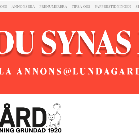
 OSS
ANNONSERA
PRENUMERERA
TIPSA OSS
PAPPERSTIDNINGEN
S