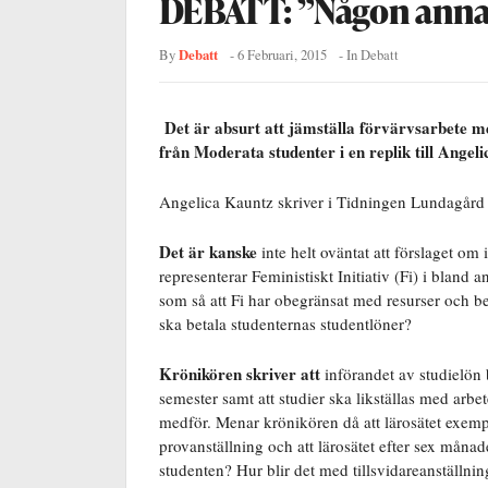
DEBATT: ”Någon annan 
Debatt
By
-
6 Februari, 2015
- In
Debatt
Det är absurt att jämställa förvärvsarbete m
från Moderata studenter i en replik till Angel
Angelica Kauntz skriver i Tidningen Lundagård
Det är kanske
inte helt oväntat att förslaget o
representerar Feministiskt Initiativ (Fi) i blan
som så att Fi har obegränsat med resurser och 
ska betala studenternas studentlöner?
Krönikören skriver att
införandet av studielön 
semester samt att studier ska likställas med arb
medför. Menar krönikören då att lärosätet exemp
provanställning och att lärosätet efter sex månade
studenten? Hur blir det med tillsvidareanställnin