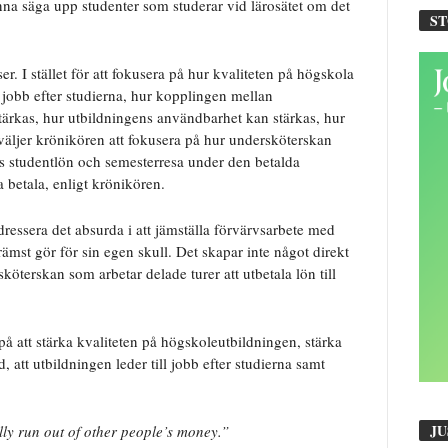
nna säga upp studenter som studerar vid lärosätet om det
S
. I stället för att fokusera på hur kvaliteten på högskola
å jobb efter studierna, hur kopplingen mellan
ärkas, hur utbildningens användbarhet kan stärkas, hur
väljer krönikören att fokusera på hur undersköterskan
ns studentlön och semesterresa under den betalda
 betala, enligt krönikören.
ressera det absurda i att jämställa förvärvsarbete med
rämst gör för sin egen skull. Det skapar inte något direkt
öterskan som arbetar delade turer att utbetala lön till
 på att stärka kvaliteten på högskoleutbildningen, stärka
att utbildningen leder till jobb efter studierna samt
JU
lly run out of other people’s money.”