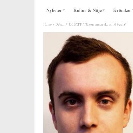
Nyheter
Kultur & Nöje
Krönikor
Home
Debatt
DEBATT: ”Någon annan ska alltid betala”