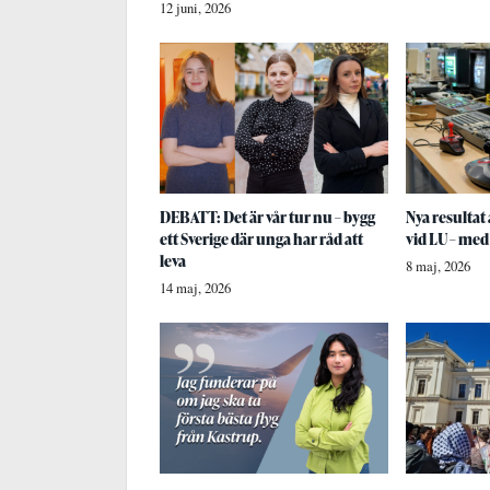
12 juni, 2026
DEBATT: Det är vår tur nu – bygg
Nya resulta
ett Sverige där unga har råd att
vid LU – med
leva
8 maj, 2026
14 maj, 2026