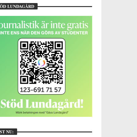
TÖD LUNDAGÅRD
ST NU: