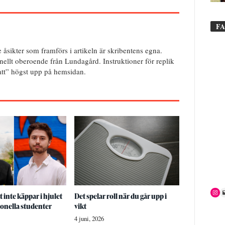
F
e åsikter som framförs i artikeln är skribentens egna.
onellt oberoende från Lundagård. Instruktioner för replik
batt” högst upp på hemsidan.
 inte käppar i hjulet
Det spelar roll när du går upp i
ionella studenter
vikt
4 juni, 2026