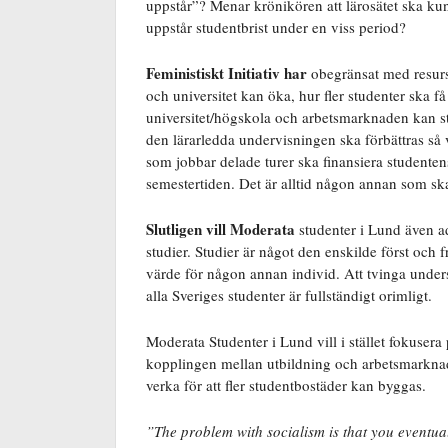
uppstår”? Menar krönikören att lärosätet ska ku
uppstår studentbrist under en viss period?
Feministiskt Initiativ har
obegränsat med resurser
och universitet kan öka, hur fler studenter ska f
universitet/högskola och arbetsmarknaden kan st
den lärarledda undervisningen ska förbättras så 
som jobbar delade turer ska finansiera studente
semestertiden. Det är alltid någon annan som ska
Slutligen vill Moderata
studenter i Lund även ad
studier. Studier är något den enskilde först och f
värde för någon annan individ. Att tvinga undersk
alla Sveriges studenter är fullständigt orimligt.
Moderata Studenter i Lund vill i stället fokusera
kopplingen mellan utbildning och arbetsmarknad, 
verka för att fler studentbostäder kan byggas.
”The problem with socialism is that you eventua