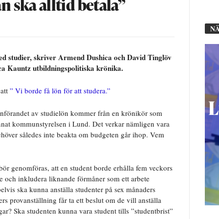
ska alltid betala”
NÄ
ed studier, skriver Armend Dushica och David Tinglöv
ica Kauntz utbildningspolitiska krönika.
 att
” Vi borde få lön för att studera.”
m införandet av studielön kommer från en krönikör som
d annat kommunstyrelsen i Lund. Det verkar nämligen vara
behöver således inte beakta om budgeten går ihop. Vem
bör genomföras, att en student borde erhålla fem veckors
ete och inkludera liknande förmåner som ett arbete
elvis ska kunna anställa studenter på sex månaders
rs provanställning får ta ett beslut om de vill anställa
gar? Ska studenten kunna vara student tills ”studentbrist”