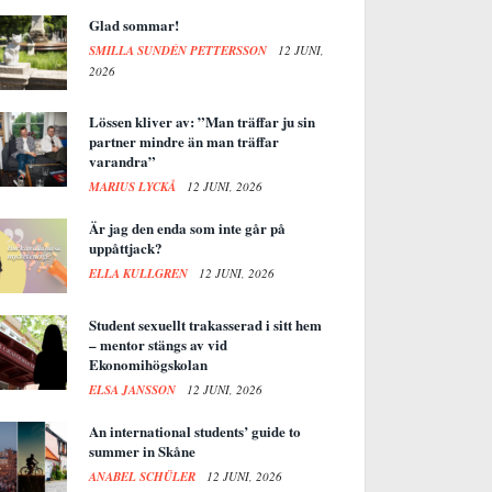
Glad sommar!
SMILLA SUNDÉN PETTERSSON
12 JUNI,
2026
Lössen kliver av: ”Man träffar ju sin
partner mindre än man träffar
varandra”
MARIUS LYCKÅ
12 JUNI, 2026
Är jag den enda som inte går på
uppåttjack?
ELLA KULLGREN
12 JUNI, 2026
Student sexuellt trakasserad i sitt hem
– mentor stängs av vid
Ekonomihögskolan
ELSA JANSSON
12 JUNI, 2026
An international students’ guide to
summer in Skåne
ANABEL SCHÜLER
12 JUNI, 2026