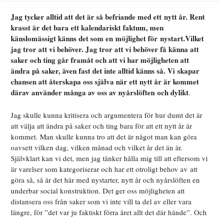
Jag tycker alltid att det är så befriande med ett nytt år. Rent
krasst är det bara ett kalendariskt faktum, men
känslomässigt känns det som en möjlighet för nystart.Vilket
jag tror att vi behöver. Jag tror att vi behöver få känna att
saker och ting går framåt och att vi har möjligheten att
ändra på saker, även fast det inte alltid känns så. Vi skapar
chansen att återskapa oss själva när ett nytt år är kommet
därav använder många av oss av nyårslöften och dylikt
.
Jag skulle kunna kritisera och argumentera för hur dumt det är
att välja att ändra på saker och ting bara för att ett nytt år är
kommet. Man skulle kunna tro att det är något man kan göra
oavsett vilken dag, vilken månad och vilket år det än är.
Självklart kan vi det, men jag tänker hålla mig till att eftersom vi
är varelser som kategoriserar och har ett otroligt behov av att
göra så, så är det här med nystarter, nytt år och nyårslöften en
underbar social konstruktion. Det ger oss möjligheten att
distansera oss från saker som vi inte vill ta del av eller vara
längre, för ”det var ju faktiskt förra året allt det där hände”. Och