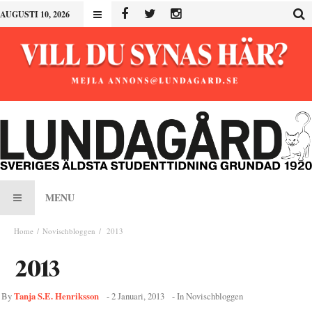
AUGUSTI 10, 2026
MENU
Home
Novischbloggen
2013
2013
Tanja S.E. Henriksson
By
-
2 Januari, 2013
- In
Novischbloggen