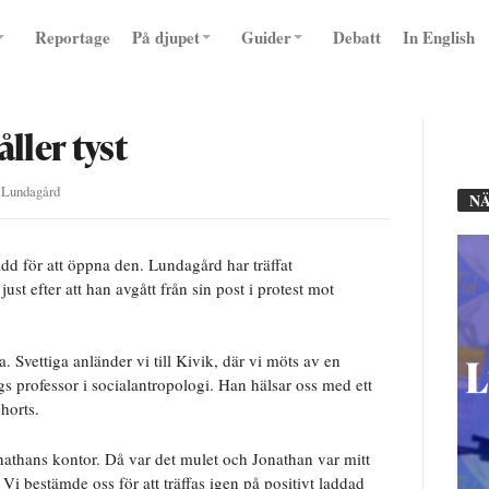
Reportage
På djupet
Guider
Debatt
In English
ller tyst
@
Lundagård
NÄ
ädd för att öppna den. Lundagård har träffat
t efter att han avgått från sin post i protest mot
Svettiga anländer vi till Kivik, där vi möts av en
s professor i socialantropologi. Han hälsar oss med ett
shorts.
Jonathans kontor. Då var det mulet och Jonathan var mitt
i bestämde oss för att träffas igen på positivt laddad