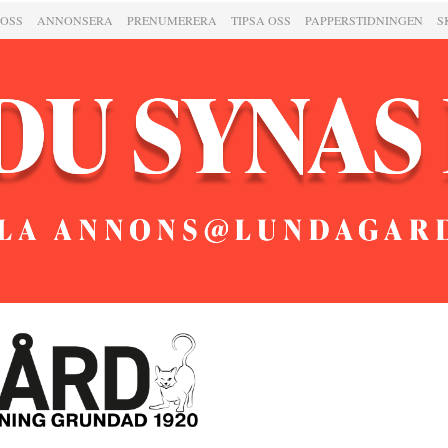
 OSS
ANNONSERA
PRENUMERERA
TIPSA OSS
PAPPERSTIDNINGEN
S