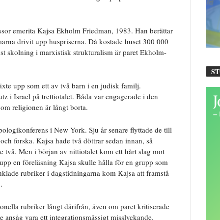
essor emerita Kajsa Ekholm Friedman, 1983. Han berättar
lmarna drivit upp huspriserna. Då kostade huset 300 000
ust skolning i marxistisk strukturalism är paret Ekholm-
S
xte upp som ett av två barn i en judisk familj.
tz i Israel på trettiotalet. Båda var engagerade i den
n om religionen är långt borta.
ologikonferens i New York. Sju år senare flyttade de till
och forska. Kajsa hade två döttrar sedan innan, så
e två. Men i början av nittiotalet kom ett hårt slag mot
 upp en föreläsning Kajsa skulle hålla för en grupp som
nklade rubriker i dagstidningarna kom Kajsa att framstå
.
nella rubriker långt därifrån, även om paret kritiserade
e ansåg vara ett integrationsmässigt misslyckande.