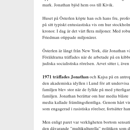
mark. Jonathan bjöd hem oss till Kivik.
Huset på Österlen köpte han och hans fru, prof
på sitt typiskt entusiastiska vis om hur stockho
kronor. I dag är det värt flera miljoner. Med rob
Friedman otippade miljonärer.
Österlen är långt från New York, där Jonathan vä
Föräldrarna träffades när de arbetade på en kibbu
judiska socialistiska rörelsen. Arvet sitter i, äve
1971 träffades Jonathan
och Kajsa på en antrop
den akademiska idyllen i Lund för att undervisa 
familjen blev stor när de fyllde på med ytterligar
familjen. Jonathan berättar om hur media blåste
media kallade främlingsfientliga. Genom hårt vi
som engagerad i rasistiska rörelser, fortsätter han
Men enligt paret var verkligheten bortom sensatio
den dåvarande ”multikulturella” politiken som d