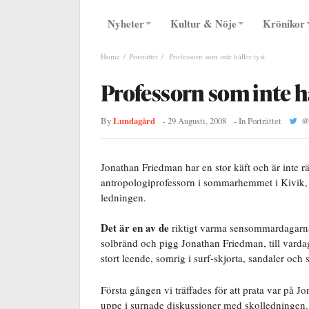
Nyheter
Kultur & Nöje
Krönikor
Home
Porträttet
Professorn som inte håller tyst
Professorn som inte hå
Lundagård
By
-
29 Augusti, 2008
- In
Porträttet
Jonathan Friedman har en stor käft och är inte r
antropologiprofessorn i sommarhemmet i Kivik, jus
ledningen.
Det är en av de
riktigt varma sensommardagarna. 
solbränd och pigg Jonathan Friedman, till vardag
stort leende, somrig i surf-skjorta, sandaler och 
Första gången vi träffades för att prata var på 
uppe i surnade diskussioner med skolledningen. V