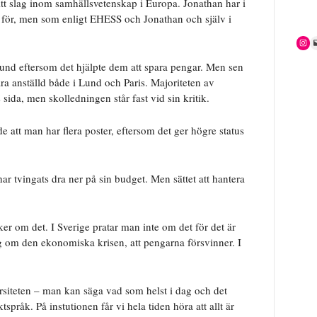
 sitt slag inom samhällsvetenskap i Europa. Jonathan har i
ön för, men som enligt EHESS och Jonathan och själv i
und eftersom det hjälpte dem att spara pengar. Men sen
ara anställd både i Lund och Paris. Majoriteten av
sida, men skolledningen står fast vid sin kritik.
 att man har flera poster, eftersom det ger högre status
ar tvingats dra ner på sin budget. Men sättet att hantera
ker om det. I Sverige pratar man inte om det för det är
 om den ekonomiska krisen, att pengarna försvinner. I
versiteten – man kan säga vad som helst i dag och det
pråk. På instutionen får vi hela tiden höra att allt är