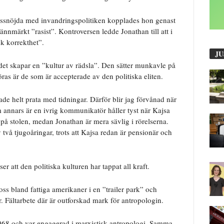
issnöjda med invandringspolitiken kopplades hon genast
märkt ”rasist”. Kontroversen ledde Jonathan till att i
sk korrekthet”.
JU
et skapar en ”kultur av rädsla”. Den sätter munkavle på
as är de som är accepterade av den politiska eliten.
de helt prata med tidningar. Därför blir jag förvånad när
m annars är en ivrig kommunikatör håller tyst när Kajsa
g på stolen, medan Jonathan är mera sävlig i rörelserna.
vå tjugoåringar, trots att Kajsa redan är pensionär och
er att den politiska kulturen har tappat all kraft.
ss bland fattiga amerikaner i en ”trailer park” och
r. Fältarbete där är outforskad mark för antropologin.
1968 och var engagerad i marxistisk antropologi. Samma