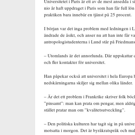
Universitetet i Paris är ett av de mest ansedda i
nio år haft uppdraget i Paris som han får full l
praktiken bara innebär en tjänst på 25 procent.
I början var det inga problem med ledningen i L
ändrade de åsikt, och anser nu att han inte får v
antropologistudenterna i Lund står på Friedmans 
– Utomlands är det annorlunda. Där uppskattar de
och fler kontakter för universitet.
Han påpekar också att universitet i hela Europa h
nedskärningarna skiljer sig mellan olika länder.
– Är det ett problem i Frankrike skriver folk böc
”pinsamt”: man kan prata om pengar, men aldrig
stället pratar man om ”kvalitetsutveckling”.
– Den politiska kulturen har tagit sig in på uni
motsatta i morgon. Det är byråkratspråk och makts