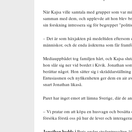
När Kajsa ville samtala med grupper som var m
samman med dem, och upplevde att hon blev bränn
sin forskning intressera sig för begreppet ”politi
– Det är som häxjakten på medeltiden eftersom d
människor, och de enda åsikterna som får framför
Mediauppbådet tog familjen hårt, och Kajsa sluta
hon slår sig ner vid bordet i Kivik. Jonathan so
berättar något. Hon sätter sig i skräddarställnin
Entusiasmen och nyfikenheten ger dem en air av t
snart Jonathan likaså.
Paret har inget emot att lämna Sverige, där de ans
– Vi pratar om att köpa en husvagn och bosätta o
försöka förstå oss på hur de lever och interagera
Jonathan bodde i
Paris under studentrevolten 