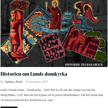
HISTORISK TILLBAKABLICK
Historien om Lunds domkyrka
By
Andreas Siotis
22 december, 2023
Lunds Grande Dame – Domkyrkan – fyller 900 år och står lika stadigt som när den
färdigställdes 1128. Men hur har kyrkan sett ut genom århundradena? Vad har format allas
vår käraste kyrka till den skönhet hon är i dag?