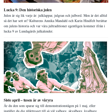
Lucka 9: Den historiska julen
Julen är sig lik varje år: julklappar, julgran och julbord. Men är det alltid
så det har sett ut? Kulturens Annika Mandahl och Karin Hindfelt berättar
om julens historia och var våra jultraditioner egentligen kommer ifrån i
lucka 9 av Lundagårds julkalender.
Siste april – tusen år av våryra
Är du den som sparar sig till demonstrationstågen på 1 maj, eller
inställer du dig plikttroget till så väl valborg, skvalborg, kvalborg,