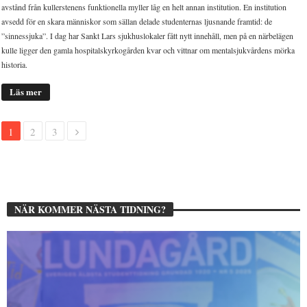
avstånd från kullerstenens funktionella myller låg en helt annan institution. En institution
avsedd för en skara människor som sällan delade studenternas ljusnande framtid: de
”sinnessjuka”. I dag har Sankt Lars sjukhuslokaler fått nytt innehåll, men på en närbelägen
kulle ligger den gamla hospitalskyrkogården kvar och vittnar om mentalsjukvårdens mörka
historia.
Läs mer
1
2
3
NÄR KOMMER NÄSTA TIDNING?