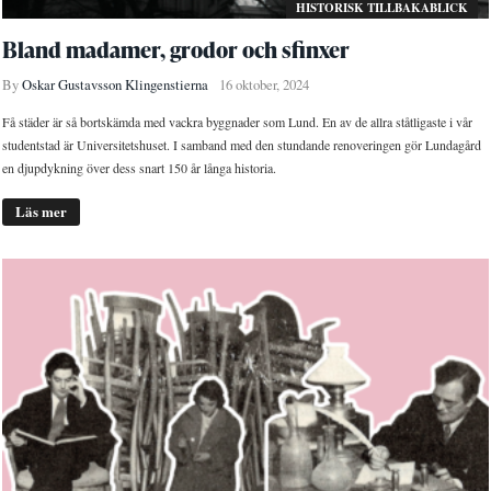
HISTORISK TILLBAKABLICK
Bland madamer, grodor och sfinxer
By
Oskar Gustavsson Klingenstierna
16 oktober, 2024
Få städer är så bortskämda med vackra byggnader som Lund. En av de allra ståtligaste i vår
studentstad är Universitetshuset. I samband med den stundande renoveringen gör Lundagård
en djupdykning över dess snart 150 år långa historia.
Läs mer