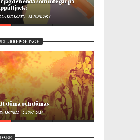
å stadsbiblioteket hittar jag det
mänskliga
OA LINDROTH
10 JUNI, 2026
ULTURREPORTAGE
ellan ånger och ältande
EA LIGNELL
23 MARS, 2026
EDARE