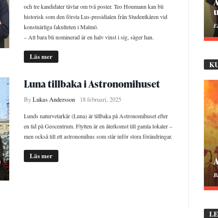
P
och tre kandidater tävlar om två poster. Teo Houmann kan bli
historisk som den första Lus-presidialen från Studentkåren vid
M
konstnärliga fakulteten i Malmö.
– Att bara bli nominerad är en halv vinst i sig, säger han.
Läs mer
K
Luna tillbaka i Astronomihuset
By
Lukas Andersson
18 februari, 2025
Lunds naturvetarkår (Luna) är tillbaka på Astronomihuset efter
en tid på Geocentrum. Flytten är en återkomst till gamla lokaler –
men också till ett astronomihus som står inför stora förändringar.
Läs mer
M
B
L