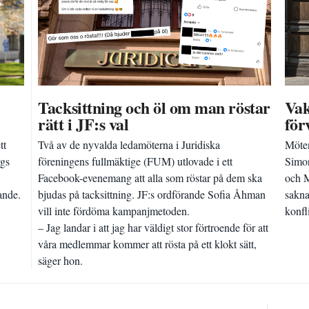
Tacksittning och öl om man röstar
Vak
rätt i JF:s val
för
tt
Två av de nyvalda ledamöterna i Juridiska
Möten
rgs
föreningens fullmäktige (FUM) utlovade i ett
Simon
Facebook-evenemang att alla som röstar på dem ska
och M
ande.
bjudas på tacksittning. JF:s ordförande Sofia Åhman
sakna
vill inte fördöma kampanjmetoden.
konfl
– Jag landar i att jag har väldigt stor förtroende för att
våra medlemmar kommer att rösta på ett klokt sätt,
säger hon.