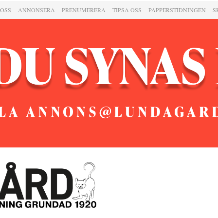
 OSS
ANNONSERA
PRENUMERERA
TIPSA OSS
PAPPERSTIDNINGEN
S