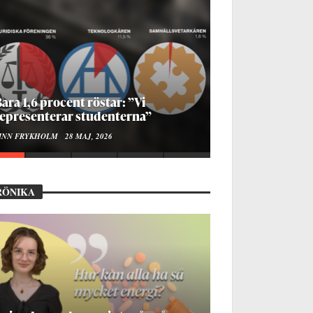
ur bygger man en Lundakarneval?
LISE RALSTON SAMUELSON
24 MAJ, 2026
RÖNIKA