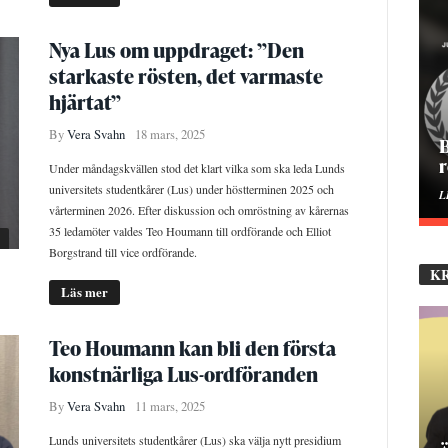
Nya Lus om uppdraget: ”Den
starkaste rösten, det varmaste
hjärtat”
By
Vera Svahn
18 mars, 2025
H
Under måndagskvällen stod det klart vilka som ska leda Lunds
universitets studentkårer (Lus) under höstterminen 2025 och
E
vårterminen 2026. Efter diskussion och omröstning av kårernas
35 ledamöter valdes Teo Houmann till ordförande och Elliot
Borgstrand till vice ordförande.
K
Läs mer
Teo Houmann kan bli den första
konstnärliga Lus-ordföranden
By
Vera Svahn
11 mars, 2025
Lunds universitets studentkårer (Lus) ska välja nytt presidium