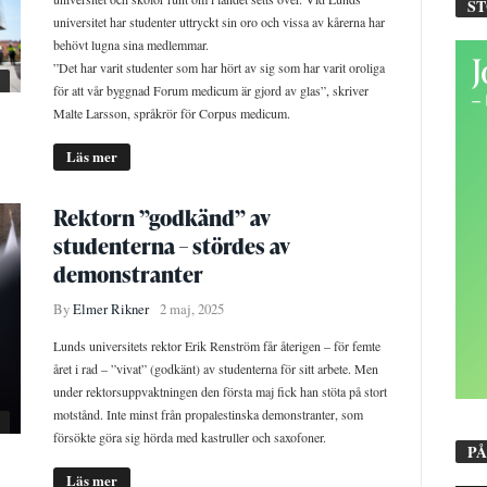
S
universitet har studenter uttryckt sin oro och vissa av kårerna har
behövt lugna sina medlemmar.
”Det har varit studenter som har hört av sig som har varit oroliga
för att vår byggnad Forum medicum är gjord av glas”, skriver
Malte Larsson, språkrör för Corpus medicum.
Läs mer
Rektorn ”godkänd” av
studenterna – stördes av
demonstranter
By
Elmer Rikner
2 maj, 2025
Lunds universitets rektor Erik Renström får återigen – för femte
året i rad – ”vivat” (godkänt) av studenterna för sitt arbete. Men
under rektorsuppvaktningen den första maj fick han stöta på stort
motstånd. Inte minst från propalestinska demonstranter, som
försökte göra sig hörda med kastruller och saxofoner.
PÅ
Läs mer