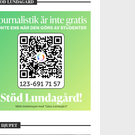
TÖD LUNDAGÅRD
 DJUPET