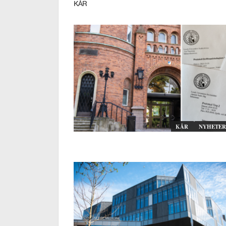
KÅR
KÅR
NYHETER