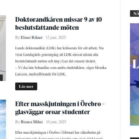
NÄ
Doktorandkåren missar 9 av 10
beslutsfattande möten
By
Elmer Rikner
12 juni, 2025
Lunds doktorandkår (LDK) har kritiserats för sitt arbete. Nu
visar Lundagårds genomgång att LDK missat nästan alla
beslutsfattande möten och ting i Lus det senaste läsåret.
– Vi ska inte behandlas som andra studentkårer, säger Monika
Larsson, medordförande för LDK.
Läs mer
Efter masskjutningen i Örebro –
glasväggar oroar studenter
By
Bianca Mihai
10 juni, 2025
Efter masskjutningen i Örebro i februari har säkerheten på
universitet och skolor runt om i landet setts över. Vid Lunds