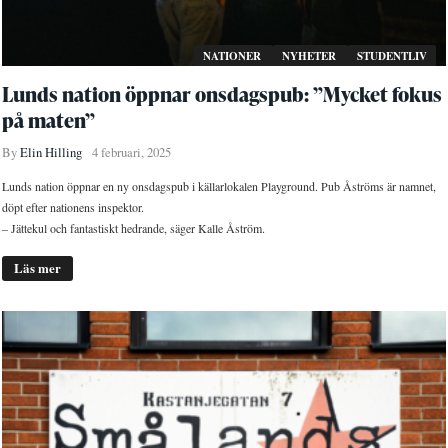
NATIONER
NYHETER
STUDENTLIV
Lunds nation öppnar onsdagspub: ”Mycket fokus
på maten”
By
Elin Hilling
4 februari, 2025
Lunds nation öppnar en ny onsdagspub i källarlokalen Playground. Pub Åströms är namnet,
döpt efter nationens inspektor.
– Jättekul och fantastiskt hedrande, säger Kalle Åström.
Läs mer