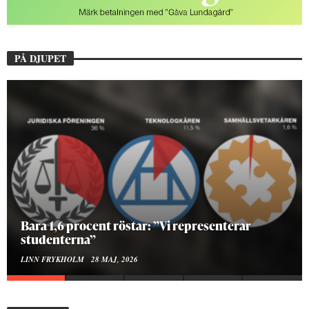
PÅ DJUPET
Hur bygger man en Lundakarneval?
ELISE RALSTON SAMUELSON
24 MAJ, 2026