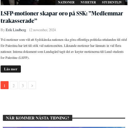
NATIONER
NYHETER
STUDENTLIV
LSFP-motioner skapar oro på SSK: ”Medlemmar
trakasserade”
By
Erik Lindberg
12 november, 2024
Två motioner som vill att Sydskånska nationen ska göra offentliga politiska uttalanden till stöd
för Palestina har lett till stök vid nationsmöten. Liknande motioner har lämnats in vid flera
nationer. Interna dokument som Lundagård tagit del av knyter motionerna till Lund students
for Palestine (LSFP).
Läs mer
1
2
3
NÄR KOMMER NÄSTA TIDNING?