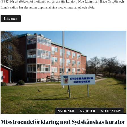
(SSK) för att rösta emot motionen om att avsätta kuratorn Noa Liungman. Både Östgöta och
Lunds nation har dessutom uppmanat sina medlemmar att gå och rösta.
Läs mer
NATIONER
NYHETER
STUDENTLIV
Misstroendeförklaring mot Sydskånskas kurator