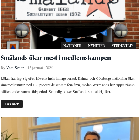
NATIONER
NYHETER
STUDENTLIV
Smålands ökar mest i medlemskampen
By
Vera Svahn
13 januari, 2025
Röken har lagt sig efter höstens inskrivningsperiod. Kalmar och Göteborgs nation har ökat
sina medlemmar med 130 procent de senaste fem åren, medan Wermlands har tappat nästan
hälften under samma tidsperiod. Samtidigt växer Smålands som aldrig förr.
Läs mer