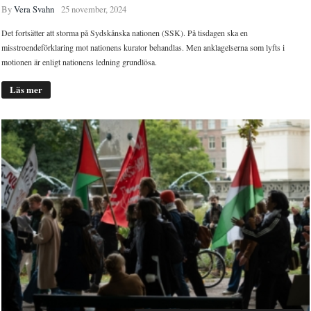
By
Vera Svahn
25 november, 2024
Det fortsätter att storma på Sydskånska nationen (SSK). På tisdagen ska en
misstroendeförklaring mot nationens kurator behandlas. Men anklagelserna som lyfts i
motionen är enligt nationens ledning grundlösa.
Läs mer