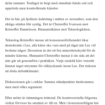
delar rummet. Tonläget är högt med stundtals hårda ord och
upprörda men kontrollerade känslor.
Det är här, på fjolårets åsiktsting i mitten av november, som den
riktiga striden blir synlig. Det är Christoffer Ivarsson mot
Kristoffer Danielsson. Humanistkåren mot Teknologkåren.
Teknolog-Kristoffer menar att konsensusförfarandet ökar
demokratin i Lus, alla kårer ska vara med på tåget när Lus väl
beslutar något. Dessutom är det ett bra minoritetsskydd för de
mindre kårerna. Humanist-Christoffer menar å sin sida att det
inte går att genomföra i praktiken. Varje enskild kårs vetorätt
lämnar inget utrymme för oliktyckande inom Lus. Det riskerar
att döda debattklimatet.
Diskussionen går i cirklar. Samma ståndpunkter återkommer,
men med olika argument.
Efter mötet är stämningen irriterad. De kontroversiella frågorna
verkar förvisso ha smalnat av till en. Men i konsensusfrågan har