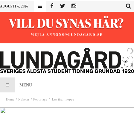
AUGUSTI 6, 2026
MENU
Home
Nyheter
Reportage
Lus firar moppe