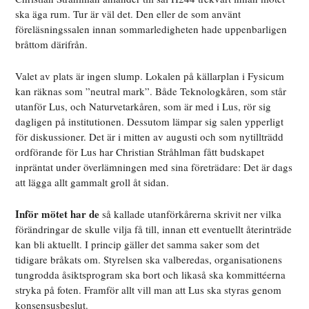
ska äga rum. Tur är väl det. Den eller de som använt
föreläsningssalen innan sommarledigheten hade uppenbarligen
bråttom därifrån.
Valet av plats är ingen slump. Lokalen på källarplan i Fysicum
kan räknas som ”neutral mark”. Både Teknologkåren, som står
utanför Lus, och Naturvetarkåren, som är med i Lus, rör sig
dagligen på institutionen. Dessutom lämpar sig salen ypperligt
för diskussioner. Det är i mitten av augusti och som nytillträdd
ordförande för Lus har Christian Stråhlman fått budskapet
inpräntat under överlämningen med sina företrädare: Det är dags
att lägga allt gammalt groll åt sidan.
Inför mötet har de
så kallade utanförkårerna skrivit ner vilka
förändringar de skulle vilja få till, innan ett eventuellt återinträde
kan bli aktuellt. I princip gäller det samma saker som det
tidigare bråkats om. Styrelsen ska valberedas, organisationens
tungrodda åsiktsprogram ska bort och likaså ska kommittéerna
stryka på foten. Framför allt vill man att Lus ska styras genom
konsensusbeslut.