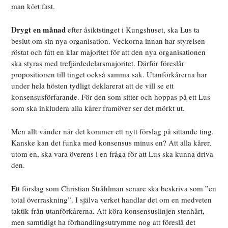
man kört fast.
Drygt en månad
efter åsiktstinget i Kungshuset, ska Lus ta
beslut om sin nya organisation. Veckorna innan har styrelsen
röstat och fått en klar majoritet för att den nya organisationen
ska styras med trefjärdedelarsmajoritet. Därför föreslår
propositionen till tinget också samma sak. Utanförkårerna har
under hela hösten tydligt deklarerat att de vill se ett
konsensusförfarande. För den som sitter och hoppas på ett Lus
som ska inkludera alla kårer framöver ser det mörkt ut.
Men allt vänder när det kommer ett nytt förslag på sittande ting.
Kanske kan det funka med konsensus minus en? Att alla kårer,
utom en, ska vara överens i en fråga för att Lus ska kunna driva
den.
Ett förslag som Christian Stråhlman senare ska beskriva som ”en
total överraskning”. I själva verket handlar det om en medveten
taktik från utanförkårerna. Att köra konsensuslinjen stenhårt,
men samtidigt ha förhandlingsutrymme nog att föreslå det