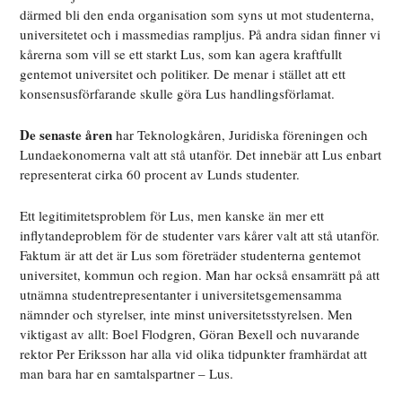
därmed bli den enda organisation som syns ut mot studenterna,
universitetet och i massmedias rampljus. På andra sidan finner vi
kårerna som vill se ett starkt Lus, som kan agera kraftfullt
gentemot universitet och politiker. De menar i stället att ett
konsensusförfarande skulle göra Lus handlingsförlamat.
De senaste åren
har Teknologkåren, Juridiska föreningen och
Lundaekonomerna valt att stå utanför. Det innebär att Lus enbart
representerat cirka 60 procent av Lunds studenter.
Ett legitimitetsproblem för Lus, men kanske än mer ett
inflytandeproblem för de studenter vars kårer valt att stå utanför.
Faktum är att det är Lus som företräder studenterna gentemot
universitet, kommun och region. Man har också ensamrätt på att
utnämna studentrepresentanter i universitetsgemensamma
nämnder och styrelser, inte minst universitetsstyrelsen. Men
viktigast av allt: Boel Flodgren, Göran Bexell och nuvarande
rektor Per Eriksson har alla vid olika tidpunkter framhärdat att
man bara har en samtalspartner – Lus.