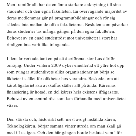
Men framför allt har de en ännu starkare anknytning till sina
studenter och den egna fakulteten. En övervägande majoritet av
deras medlemmar går på programutbildningar och rör sig
således inte mellan de olika fakulteterna. Besluten som påverkar
deras studenter tas många gånger på den egna fakulteten.
Behovet av en enad studentröst mot universitetet i stort har
rimligen inte varit lika trängande.
I flera år verkade tanken på ett återförenat stor-Lus därför
omöjlig. Under vintern 2009 dyker emellertid ett yttre hot upp
som tvingar studentlivets olika organisationer att börja se
likheter i stället för olikheter hos varandra. Beskedet om att
kårobligatoriet ska avskaffas ställer allt på ända. Kårernas
finansiering är hotad, en del kårers hela existens ifrågasätts.
Behovet av en central röst som kan förhandla med universitetet
växer.
Den största och, historiskt sett, mest avogt inställda kåren,
Teknologkåren, börjar samma vinter utreda om man skall gå
med i Lus igen. Och den här gången borde beslutet vara ”för