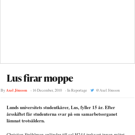
Lus firar moppe
Axel Jönsson
By
-
16 December, 2010
- In
Reportage
@
Axel Jönsson
Lunds universitets studentkårer, Lus, fyller 15 år. Efter
årsskiftet får studenterna svar på om samarbetsorganet
lämnat trotsåldern.
Christian Stråhlman anländer till sal H244 trekvart innan mötet