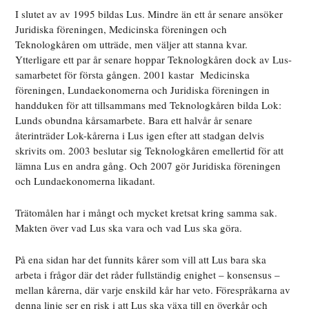
I slutet av av 1995 bildas Lus. Mindre än ett år senare ansöker
Juridiska föreningen, Medicinska föreningen och
Teknologkåren om utträde, men väljer att stanna kvar.
Ytterligare ett par år senare hoppar Teknologkåren dock av Lus-
samarbetet för första gången. 2001 kastar Medicinska
föreningen, Lundaekonomerna och Juridiska föreningen in
handduken för att tillsammans med Teknologkåren bilda Lok:
Lunds obundna kårsamarbete. Bara ett halvår år senare
återinträder Lok-kårerna i Lus igen efter att stadgan delvis
skrivits om. 2003 beslutar sig Teknologkåren emellertid för att
lämna Lus en andra gång. Och 2007 gör Juridiska föreningen
och Lundaekonomerna likadant.
Trätomålen har i mångt och mycket kretsat kring samma sak.
Makten över vad Lus ska vara och vad Lus ska göra.
På ena sidan har det funnits kårer som vill att Lus bara ska
arbeta i frågor där det råder fullständig enighet – konsensus –
mellan kårerna, där varje enskild kår har veto. Förespråkarna av
denna linje ser en risk i att Lus ska växa till en överkår och