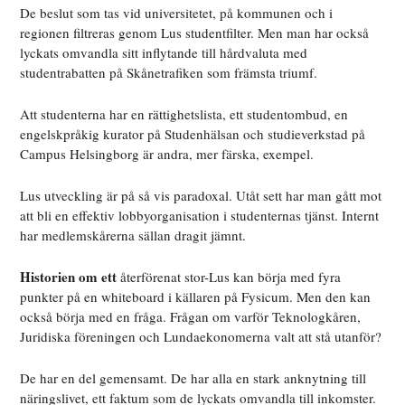
De beslut som tas vid universitetet, på kommunen och i
regionen filtreras genom Lus studentfilter. Men man har också
lyckats omvandla sitt inflytande till hårdvaluta med
studentrabatten på Skånetrafiken som främsta triumf.
Att studenterna har en rättighetslista, ett studentombud, en
engelskpråkig kurator på Studenhälsan och studieverkstad på
Campus Helsingborg är andra, mer färska, exempel.
Lus utveckling är på så vis paradoxal. Utåt sett har man gått mot
att bli en effektiv lobbyorganisation i studenternas tjänst. Internt
har medlemskårerna sällan dragit jämnt.
Historien om ett
återförenat stor-Lus kan börja med fyra
punkter på en whiteboard i källaren på Fysicum. Men den kan
också börja med en fråga. Frågan om varför Teknologkåren,
Juridiska föreningen och Lundaekonomerna valt att stå utanför?
De har en del gemensamt. De har alla en stark anknytning till
näringslivet, ett faktum som de lyckats omvandla till inkomster.