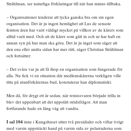
Stråhlman, ser naturliga förklaringar till när han minns tillbaka.
– Organisationer tenderar att tycka ganska bra om sin egen
organisation. Det är ju ingen hemlighet att Lus de senaste
femton åren har varit väldigt mycket på villkor av de kårers som
alltid varit med. Och att de kårer som gått in och ur har haft en
annan syn på hur man ska göra. Det är ju inget som säger att
den ena eller andra sidan har mer rätt, säger Christian Stråhlman
och fortsätter:
– Det svåra var ju att få ihop en organisation som fungerade för
alla. Nu fick vi en situation där medlemskårerna verkligen ville
titta på utanförkårernas bud, konstaterar han diplomatiskt.
Men då, för drygt ett år sedan, när remissvaren började trilla in
blev det uppenbart att det uppstått stridsfrågor. Att man
fortfarande hade en lång väg att vandra.
I sal 104
inne i Kungshuset sitter två presidialer och viftar ivrigt
med varsin uppsträckt hand på varsin sida av pelarraderna som