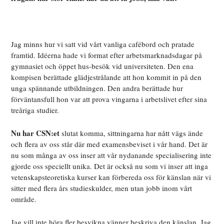
Jag minns hur vi satt vid vårt vanliga cafébord och pratade
framtid. Idéerna hade vi format efter arbetsmarknadsdagar på
gymnasiet och öppet hus-besök vid universiteten. Den ena
kompisen berättade glädjestrålande att hon kommit in på den
unga spännande utbildningen. Den andra berättade hur
förväntansfull hon var att prova vingarna i arbetslivet efter sina
treåriga studier.
Nu har CSN:et
slutat komma, sittningarna har nått vägs ände
och flera av oss står där med examensbeviset i vår hand. Det är
nu som många av oss inser att vår nydanande specialisering inte
gjorde oss speciellt unika. Det är också nu som vi inser att inga
vetenskapsteoretiska kurser kan förbereda oss för känslan när vi
sitter med flera års studieskulder, men utan jobb inom vårt
område.
Jag vill inte höra fler besvikna vänner beskriva den känslan. Jag