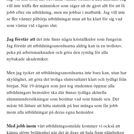
vill inte träffa fler människor som säger att de gjort allt för att få
jobb efter sin utbildning, men nu jobbar i matbutik. Jag vill inte
se fler vänner påbörja utbildningar utan att ha klart för sig vad
som väntar vid vägens slut.
Jag förstår att
det inte finns några kristallkulor som fungerar.
Jag förstår att utbildningsanordnarna aldrig kan ta en trollstav,
peka på arbetsmarknaden och göra den rymlig för alla
nybakade akademiker.
Men jag tycker att utbildningsanordnarna inte bara kan, utan har
skyldighet, att göra det troliga slutresultatet klart och tydligt från
början. När 19-åringen som just tog studenten öppnar alla
utbildningars hemsidor ska där finnas tydliga aktuella
alumniundersökningar som berättar vad som hände sen. Det
måste bli lättare att hitta statistik på hur många som får jobb
inom alla utbildningar på deras egna hemsidor.
Med jobb inom
vårt utbildningsområde kommer vi också att
känna större belåtenhet när det är dags att hala fram plånboken