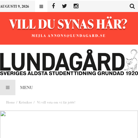
AUGUSTI 9, 2026
MENU
Home
Krönikor
Vi vill veta om vi får jobb!