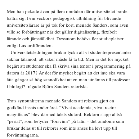
Men han pekade även på flera områden där universitetet borde
bättra sig. Fem veckors pedagogisk utbildning för blivande
universitetslärare är på tok för kort, menade Sanders, som även
ville se förbättringar när det gäller digitalisering, flexibelt
lärande och jämställdhet. Dessutom behövs fler studieplatser
enligt Lus-ordföranden.
– Universitetsledningen brukar tycka att vi studentrepresentanter
saknar tålamod, att saker måste få ta tid. Men är det för mycket
begärt att studenter ska få skriva sina tentor i programmering på
datorn år 2017? Är det för mycket begärt att det inte ska vara
åtta gånger så hög sannolikhet att en man utnämns till professor
i biologi? frågade Björn Sanders retoriskt.
Trots synpunkterna menade Sanders att rektorn gjort en
godkänd insats under året. ”Vivat academia, vivat rector
magnificus” blev därmed talets slutord. Rektorn slapp alltså
”periat”, som betyder ”försvinn” på latin – det omdöme som
brukar delas ut till rektorer som inte anses ha levt upp till
förväntningarna.