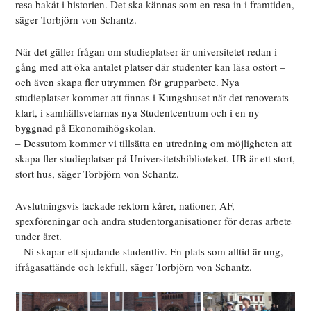
resa bakåt i historien. Det ska kännas som en resa in i framtiden,
säger Torbjörn von Schantz.
När det gäller frågan om studieplatser är universitetet redan i
gång med att öka antalet platser där studenter kan läsa ostört –
och även skapa fler utrymmen för grupparbete. Nya
studieplatser kommer att finnas i Kungshuset när det renoverats
klart, i samhällsvetarnas nya Studentcentrum och i en ny
byggnad på Ekonomihögskolan.
– Dessutom kommer vi tillsätta en utredning om möjligheten att
skapa fler studieplatser på Universitetsbiblioteket. UB är ett stort,
stort hus, säger Torbjörn von Schantz.
Avslutningsvis tackade rektorn kårer, nationer, AF,
spexföreningar och andra studentorganisationer för deras arbete
under året.
– Ni skapar ett sjudande studentliv. En plats som alltid är ung,
ifrågasattände och lekfull, säger Torbjörn von Schantz.