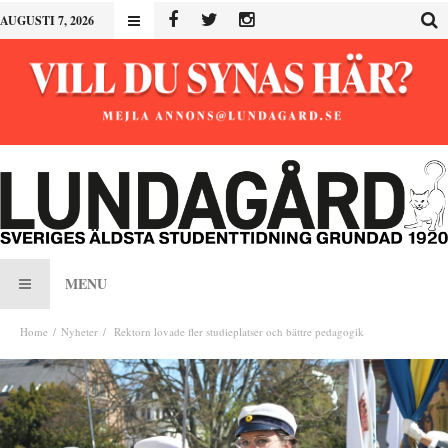
AUGUSTI 7, 2026
MENU
Home
Nyheter
Rektorn lovade fler studieplatser och bättre pedagogik