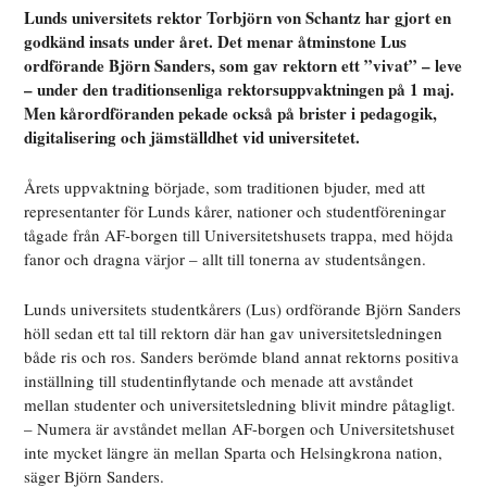
Lunds universitets rektor Torbjörn von Schantz har gjort en
godkänd insats under året. Det menar åtminstone Lus
ordförande Björn Sanders, som gav rektorn ett ”vivat” – leve
– under den traditionsenliga rektorsuppvaktningen på 1 maj.
Men kårordföranden pekade också på brister i pedagogik,
digitalisering och jämställdhet vid universitetet.
Årets uppvaktning började, som traditionen bjuder, med att
representanter för Lunds kårer, nationer och studentföreningar
tågade från AF-borgen till Universitetshusets trappa, med höjda
fanor och dragna värjor – allt till tonerna av studentsången.
Lunds universitets studentkårers (Lus) ordförande Björn Sanders
höll sedan ett tal till rektorn där han gav universitetsledningen
både ris och ros. Sanders berömde bland annat rektorns positiva
inställning till studentinflytande och menade att avståndet
mellan studenter och universitetsledning blivit mindre påtagligt.
– Numera är avståndet mellan AF-borgen och Universitetshuset
inte mycket längre än mellan Sparta och Helsingkrona nation,
säger Björn Sanders.