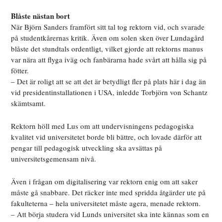
Blåste nästan bort
När Björn Sanders framfört sitt tal tog rektorn vid, och svarade
på studentkårernas kritik. Även om solen sken över Lundagård
blåste det stundtals ordentligt, vilket gjorde att rektorns manus
var nära att flyga iväg och fanbärarna hade svårt att hålla sig på
fötter.
– Det är roligt att se att det är betydligt fler på plats här i dag än
vid presidentinstallationen i USA, inledde Torbjörn von Schantz
skämtsamt.
Rektorn höll med Lus om att undervisningens pedagogiska
kvalitet vid universitetet borde bli bättre, och lovade därför att
pengar till pedagogisk utveckling ska avsättas på
universitetsgemensam nivå.
Även i frågan om digitalisering var rektorn enig om att saker
måste gå snabbare. Det räcker inte med spridda åtgärder ute på
fakulteterna – hela universitetet måste agera, menade rektorn.
– Att börja studera vid Lunds universitet ska inte kännas som en