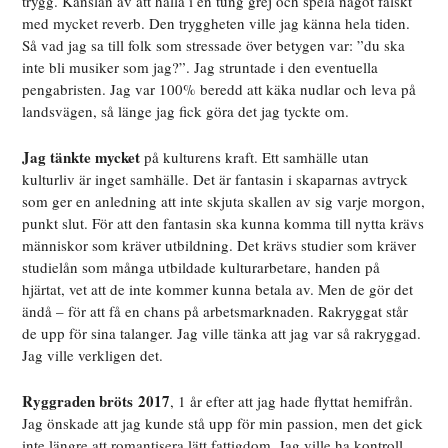
trygg. Känslan av att hålla i en tung grej och spela något falskt
med mycket reverb. Den tryggheten ville jag känna hela tiden.
Så vad jag sa till folk som stressade över betygen var: ”du ska
inte bli musiker som jag?”. Jag struntade i den eventuella
pengabristen. Jag var 100% beredd att käka nudlar och leva på
landsvägen, så länge jag fick göra det jag tyckte om.
Jag tänkte mycket
på kulturens kraft. Ett samhälle utan
kulturliv är inget samhälle. Det är fantasin i skaparnas avtryck
som ger en anledning att inte skjuta skallen av sig varje morgon,
punkt slut. För att den fantasin ska kunna komma till nytta krävs
människor som kräver utbildning. Det krävs studier som kräver
studielån som många utbildade kulturarbetare, handen på
hjärtat, vet att de inte kommer kunna betala av. Men de gör det
ändå – för att få en chans på arbetsmarknaden. Rakryggat står
de upp för sina talanger. Jag ville tänka att jag var så rakryggad.
Jag ville verkligen det.
Ryggraden bröts
2017
, 1 år efter att jag hade flyttat hemifrån.
Jag önskade att jag kunde stå upp för min passion, men det gick
inte längre att romantisera lätt fattigdom. Jag ville ha kontroll