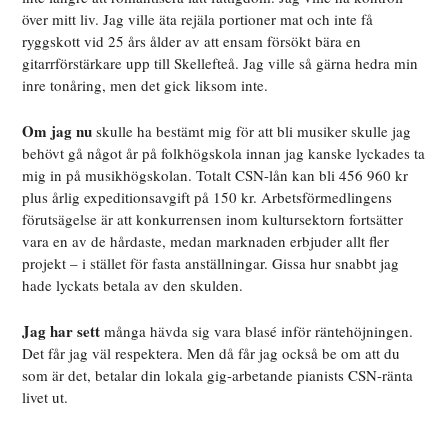
över mitt liv. Jag ville äta rejäla portioner mat och inte få
ryggskott vid 25 års ålder av att ensam försökt bära en
gitarrförstärkare upp till Skellefteå. Jag ville så gärna hedra min
inre tonåring, men det gick liksom inte.
Om jag nu
skulle ha bestämt mig för att bli musiker skulle jag
behövt gå något år på folkhögskola innan jag kanske lyckades ta
mig in på musikhögskolan. Totalt CSN-lån kan bli 456 960 kr
plus årlig expeditionsavgift på 150 kr. Arbetsförmedlingens
förutsägelse är att konkurrensen inom kultursektorn fortsätter
vara en av de hårdaste, medan marknaden erbjuder allt fler
projekt – i stället för fasta anställningar. Gissa hur snabbt jag
hade lyckats betala av den skulden.
Jag har sett
många hävda sig vara blasé inför räntehöjningen.
Det får jag väl respektera. Men då får jag också be om att du
som är det, betalar din lokala gig-arbetande pianists CSN-ränta
livet ut.