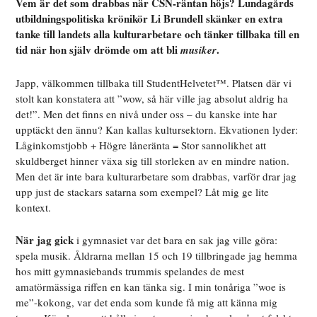
Vem är det som drabbas när CSN-räntan höjs? Lundagårds
utbildningspolitiska krönikör Li Brundell skänker en extra
tanke till landets alla kulturarbetare och tänker tillbaka till en
tid när hon själv drömde om att bli
.
musiker
Japp, välkommen tillbaka till StudentHelvetet™. Platsen där vi
stolt kan konstatera att ”wow, så här ville jag absolut aldrig ha
det!”. Men det finns en nivå under oss – du kanske inte har
upptäckt den ännu? Kan kallas kultursektorn. Ekvationen lyder:
Låginkomstjobb + Högre låneränta = Stor sannolikhet att
skuldberget hinner växa sig till storleken av en mindre nation.
Men det är inte bara kulturarbetare som drabbas, varför drar jag
upp just de stackars satarna som exempel? Låt mig ge lite
kontext.
När jag gick
i gymnasiet var det bara en sak jag ville göra:
spela musik. Åldrarna mellan 15 och 19 tillbringade jag hemma
hos mitt gymnasiebands trummis spelandes de mest
amatörmässiga riffen en kan tänka sig. I min tonåriga ”woe is
me”-kokong, var det enda som kunde få mig att känna mig