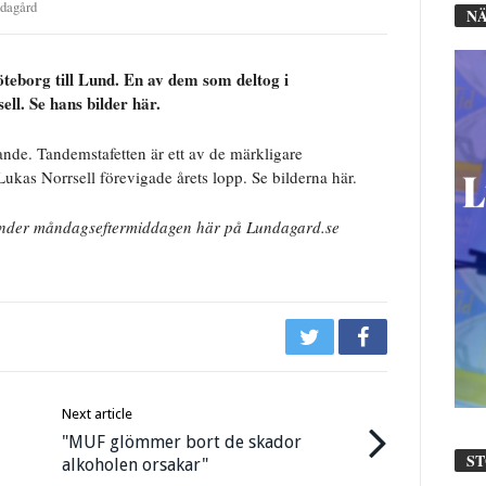
dagård
NÄ
Göteborg till Lund. En av dem som deltog i
l. Se hans bilder här.
ande. Tandemstafetten är ett av de märkligare
kas Norrsell förevigade årets lopp. Se bilderna här.
 under måndagseftermiddagen här på Lundagard.se
Next article
"MUF glömmer bort de skador
S
alkoholen orsakar"