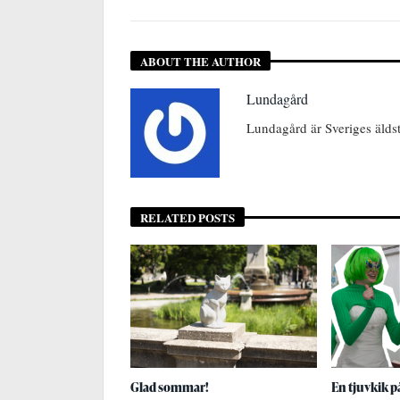
ABOUT THE AUTHOR
Lundagård
Lundagård är Sveriges älds
RELATED POSTS
Glad sommar!
En tjuvkik p