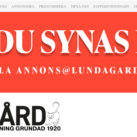
 OSS
ANNONSERA
PRENUMERERA
TIPSA OSS
PAPPERSTIDNINGEN
S