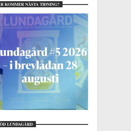
R KOMMER NÄSTA TIDNING?
TÖD LUNDAGÅRD