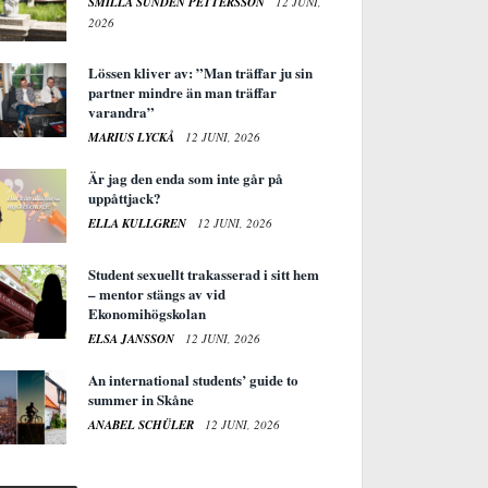
SMILLA SUNDÉN PETTERSSON
12 JUNI,
2026
Lössen kliver av: ”Man träffar ju sin
partner mindre än man träffar
varandra”
MARIUS LYCKÅ
12 JUNI, 2026
Är jag den enda som inte går på
uppåttjack?
ELLA KULLGREN
12 JUNI, 2026
Student sexuellt trakasserad i sitt hem
– mentor stängs av vid
Ekonomihögskolan
ELSA JANSSON
12 JUNI, 2026
An international students’ guide to
summer in Skåne
ANABEL SCHÜLER
12 JUNI, 2026