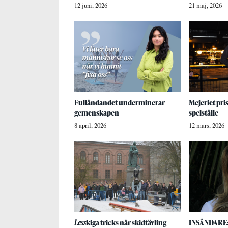
12 juni, 2026
21 maj, 2026
Fulländandet underminerar
Mejeriet pri
gemenskapen
spelställe
8 april, 2026
12 mars, 2026
Less
kiga tricks när skidtävling
INSÄNDARE: