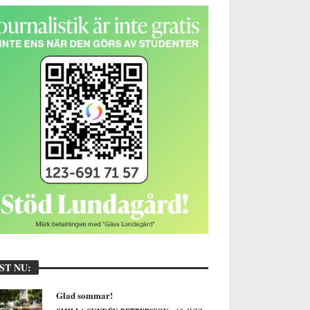
ST NU:
Glad sommar!