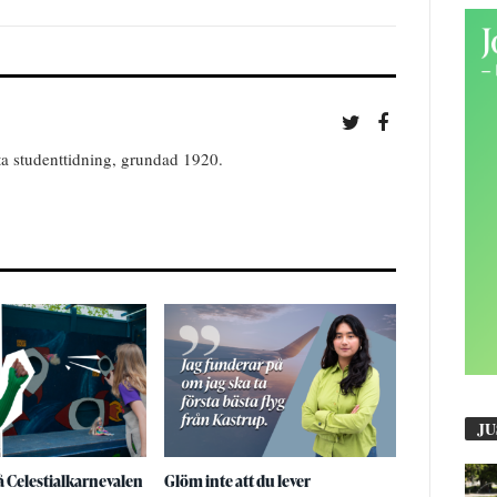
ta studenttidning, grundad 1920.
JU
å Celestialkarnevalen
Glöm inte att du lever