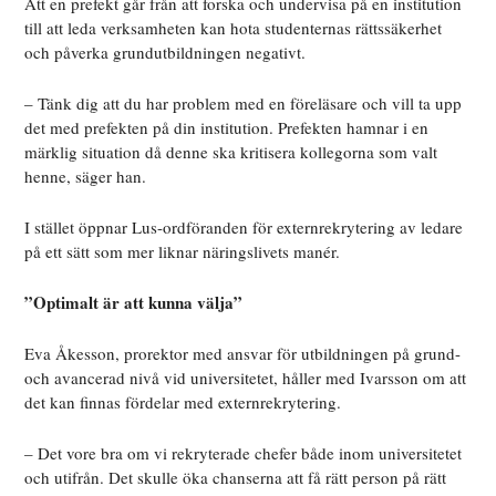
Att en prefekt går från att forska och undervisa på en institution
till att leda verksamheten kan hota studenternas rättssäkerhet
och påverka grundutbildningen negativt.
– Tänk dig att du har problem med en föreläsare och vill ta upp
det med prefekten på din institution. Prefekten hamnar i en
märklig situation då denne ska kritisera kollegorna som valt
henne, säger han.
I stället öppnar Lus-ordföranden för externrekrytering av ledare
på ett sätt som mer liknar näringslivets manér.
”Optimalt är att kunna välja”
Eva Åkesson, prorektor med ansvar för utbildningen på grund-
och avancerad nivå vid universitetet, håller med Ivarsson om att
det kan finnas fördelar med externrekrytering.
– Det vore bra om vi rekryterade chefer både inom universitetet
och utifrån. Det skulle öka chanserna att få rätt person på rätt