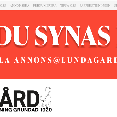
 OSS
ANNONSERA
PRENUMERERA
TIPSA OSS
PAPPERSTIDNINGEN
S