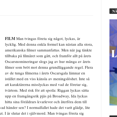
NÄ
FILM
Man tvingas företa sig något, lyckas, är
lycklig. Med denna enkla formel kan nästan alla stora,
amerikanska filmer sammanfattas. Men när jag tänkte
tillbaka på filmåret som gått, och framför allt på årets
Oscarsnomineringar slogs jag av hur många av årets
filmer som bröt mot denna grundläggande regel. Flera
av de tunga filmerna i årets Oscarsgala lämnar en
istället med en viss känsla av meningslöshet. Inte så
att karaktärerna misslyckas med vad de företar sig,
tvärtom. Med risk för att spoila: Riggan lyckas sätta
upp en framgångsrik pjäs på Broadway, Ida lyckas
hitta sina föräldrars kvarlevor och återföra dem till
d händer sen? I normalfallet hade det varit glädje, lite
t. I år slutar det i självmord. Man tvingas företa sig