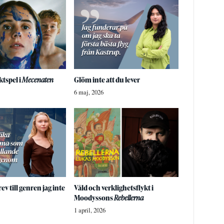
tspel i
Mecenaten
Glöm inte att du lever
6 maj, 2026
ev till genren jag inte
Våld och verklighetsflykt i
Moodyssons
Rebellerna
1 april, 2026