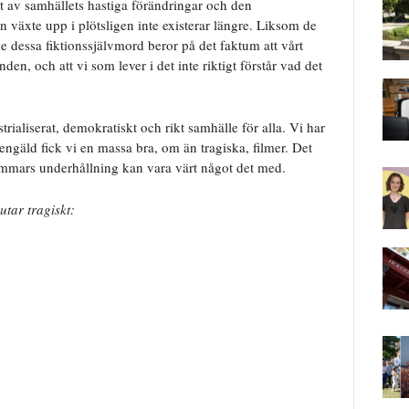
at av samhällets hastiga förändringar och den
växte upp i plötsligen inte existerar längre. Liksom de
e dessa fiktionssjälvmord beror på det faktum att vårt
den, och att vi som lever i det inte riktigt förstår vad det
strialiserat, demokratiskt och rikt samhälle för alla. Vi har
gengäld fick vi en massa bra, om än tragiska, filmer. Det
timmars underhållning kan vara värt något det med.
utar tragiskt: