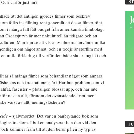
S
? Och varför just nu?
llade att det äntligen gjordes filmer som beskrev
om folks inställning rent generellt att dessa filmer rönt
om i många fall fått budget från amerikanska filmbolag.
att Oscarsjuryn är mer finkulturell än tidigare och att
ulturen. Man kan se att vissa av filmerna använde unika
entligen om något annat, och en tredje är storfilm med
 en unik förklaring till varför den både slutar tragiskt och
allt är så många filmer som behandlar något som annars
pplöshetens och frustrationens år? Har inte problem som vi
lifat, fascister – plötsligen blossat upp, och har inte
inför nästan allt, förutom det ovanstående även mer
ske värst av allt, meningslösheten?
cide
– självmordet. Det var en banbrytande bok som
ogins tre stora. I boken analyserar han den vid den
JU
, och kommer fram till att den beror på en ny typ av