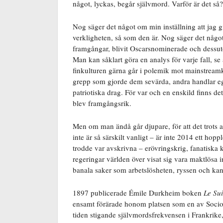
något, lyckas, begår självmord. Varför är det så
Nog säger det något om min inställning att jag gi
verkligheten, så som den är. Nog säger det något 
framgångar, blivit Oscarsnominerade och dessut
Man kan såklart göra en analys för varje fall, se 
finkulturen gärna går i polemik mot mainstreamk
grepp som gjorde dem sevärda, andra handlar eg
patriotiska drag. För var och en enskild finns det
blev framgångsrik.
Men om man ändå går djupare, för att det trots 
inte är så särskilt vanligt – är inte 2014 ett ho
trodde var avskrivna – erövringskrig, fanatiska ka
regeringar världen över visat sig vara maktlösa 
banala saker som arbetslösheten, ryssen och kan
1897 publicerade Émile Durkheim boken
Le Sui
ensamt förärade honom platsen som en av Sociol
tiden stigande självmordsfrekvensen i Frankrike