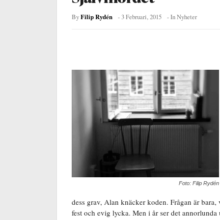
Filip Rydén
By
-
3 Februari, 2015
- In
Nyheter
Foto: Filip Rydén
dess grav, Alan knäcker koden. Frågan är bara, va
fest och evig lycka. Men i år ser det annorlunda u