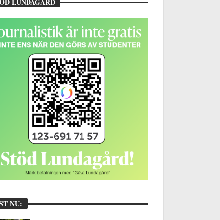
TÖD LUNDAGÅRD
ST NU: