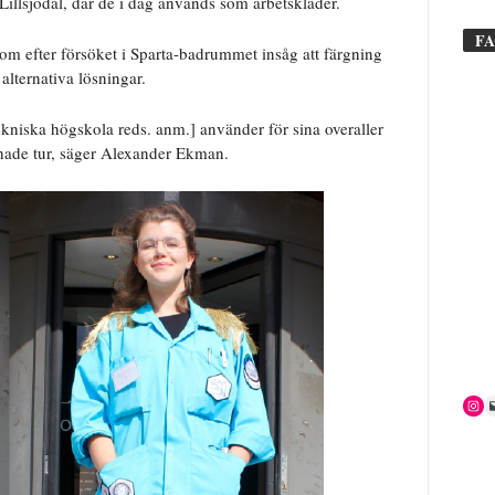
 Lillsjödal, där de i dag används som arbetskläder.
F
om efter försöket i Sparta-badrummet insåg att färgning
alternativa lösningar.
ekniska högskola reds. anm.] använder för sina overaller
i hade tur, säger Alexander Ekman.