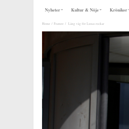
Nyheter
Kultur & Nöje
Krönikor
Home
Feature
Lång väg för Lunas rockar