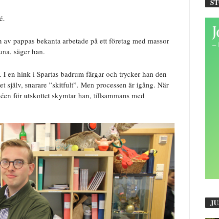
S
é.
n av pappas bekanta arbetade på ett företag med massor
una, säger han.
. I en hink i Spartas badrum färgar och trycker han den
det själv, snarare ”skitfult”. Men processen är igång. När
déen för utskottet skymtar han, tillsammans med
JU