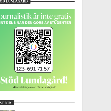
TÖD LUNDAGÅRD
ST NU: