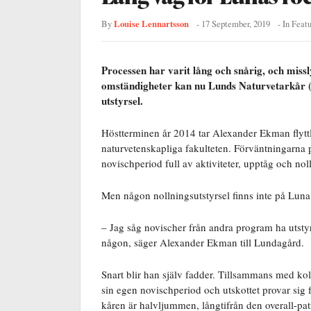
Louise Lennartsson
By
-
17 September, 2019
- In
Featu
Processen har varit lång och snårig, och missly
omständigheter kan nu Lunds Naturvetarkår (Lu
utstyrsel.
Höstterminen år 2014 tar Alexander Ekman flyttla
naturvetenskapliga fakulteten. Förväntningarna p
novischperiod full av aktiviteter, upptåg och nol
Men någon nollningsutstyrsel finns inte på Luna
– Jag såg novischer från andra program ha utst
någon, säger Alexander Ekman till Lundagård.
Snart blir han själv fadder. Tillsammans med kol
sin egen novischperiod och utskottet provar sig f
kåren är halvljummen, långtifrån den overall-pa