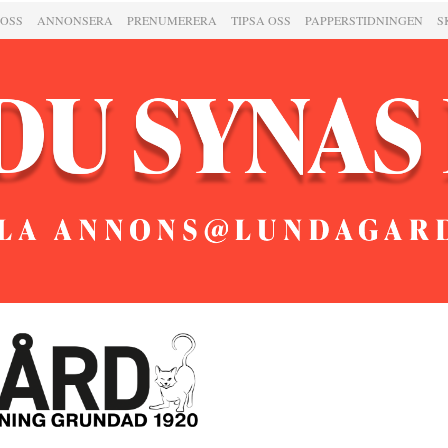
 OSS
ANNONSERA
PRENUMERERA
TIPSA OSS
PAPPERSTIDNINGEN
S