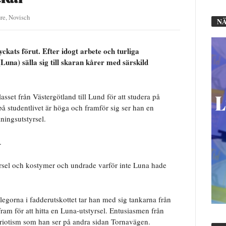
re
,
Novisch
NÄ
ckats förut. Efter idogt arbete och turliga
na) sälla sig till skaran kårer med särskild
sset från Västergötland till Lund för att studera på
å studentlivet är höga och framför sig ser han en
lningsutstyrsel.
.
yrsel och kostymer och undrade varför inte Luna hade
legorna i fadderutskottet tar han med sig tankarna från
ram för att hitta en Luna-utstyrsel. Entusiasmen från
triotism som han ser på andra sidan Tornavägen.