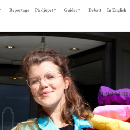
Reportage
På djupet
Guider
Debatt
In English