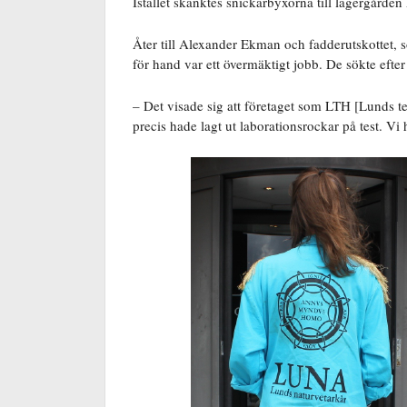
Istället skänktes snickarbyxorna till lägergården
Åter till Alexander Ekman och fadderutskottet, s
för hand var ett övermäktigt jobb. De sökte efter 
– Det visade sig att företaget som LTH [Lunds t
precis hade lagt ut laborationsrockar på test. V