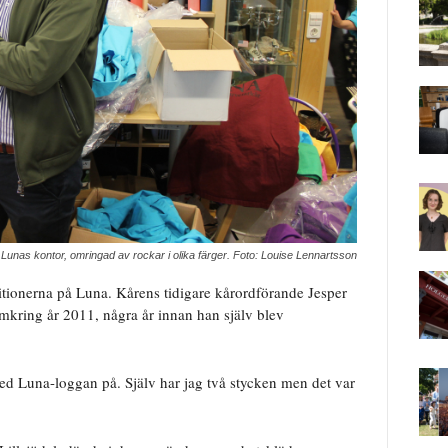
 Lunas kontor, omringad av rockar i olika färger. Foto: Louise Lennartsson
ionerna på Luna. Kårens tidigare kårordförande Jesper
mkring år 2011, några år innan han själv blev
med Luna-loggan på. Själv har jag två stycken men det var