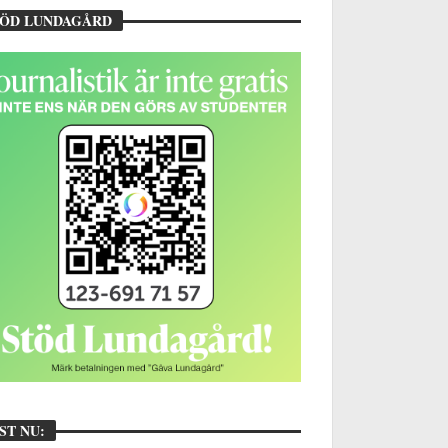
TÖD LUNDAGÅRD
ST NU: