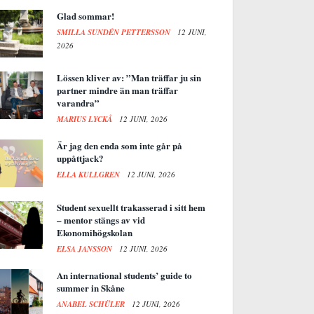
Glad sommar!
SMILLA SUNDÉN PETTERSSON
12 JUNI,
2026
Lössen kliver av: ”Man träffar ju sin
partner mindre än man träffar
varandra”
MARIUS LYCKÅ
12 JUNI, 2026
Är jag den enda som inte går på
uppåttjack?
ELLA KULLGREN
12 JUNI, 2026
Student sexuellt trakasserad i sitt hem
– mentor stängs av vid
Ekonomihögskolan
ELSA JANSSON
12 JUNI, 2026
An international students’ guide to
summer in Skåne
ANABEL SCHÜLER
12 JUNI, 2026