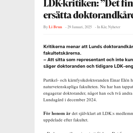
LDK-kritiken: ”Det finn
ersätta doktorandkår
Li Brun
By
-
29 Januari, 2025
- In
Kår
,
Nyheter
Kritikerna menar att Lunds doktorandkår
fakultetskårerna.
– Att sitta som representant och inte kunn
säger doktoranden och tidigare LDK-eng
Partikel- och kärnfysikdoktoranden Einar Elén ha
naturvetenskapliga fakulteten. Nu har han tapp
engagerar doktorander, något han och två andra f
Lundagård i december 2024.
För honom är
det självklart att LDK:s medlemm
uppdelade efter fakultet.