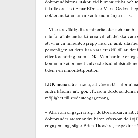
doktorandkårens utskott vid humanistiska och t
fakulteten. Likt Einar Elén ser Maria Gedoz Tiep
doktorandkåren är en kår bland många i Lus.
– Vi är en väldigt liten minoritet där och kan bli
inte för att de andra kårerna vill att det ska vara 
att vi är en minoritetsgrupp med en unik situatio
personligen att detta kan vara ett skäl till att det
efter förändring inom LDK. Man har inte en egen
kommunikation med universitetsadministratione
tiden i en minoritetsposition.
LDK menar, å
sin sida, att kåren står inför ut
andra kårerna inte gör, eftersom doktoranderna
möjlighet till studentengagemang.
– Alla som engagerar sig i doktorandkåren arbetar
doktorander möter andra kårer, eftersom de i själ
engagemang, säger Brian Thorsbro, inspektor 