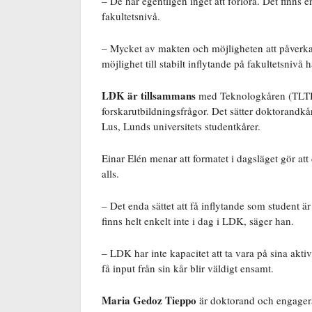
– De har egentligen inget att förlora. Det finns e
fakultetsnivå.
– Mycket av makten och möjligheten att påverka 
möjlighet till stabilt inflytande på fakultetsnivå
LDK är tillsammans
med Teknologkåren (TLTH) 
forskarutbildningsfrågor. Det sätter doktorandkå
Lus, Lunds universitets studentkårer.
Einar Elén menar att formatet i dagsläget gör att
alls.
– Det enda sättet att få inflytande som student 
finns helt enkelt inte i dag i LDK, säger han.
– LDK har inte kapacitet att ta vara på sina akt
få input från sin kår blir väldigt ensamt.
Maria Gedoz Tieppo
är doktorand och engager