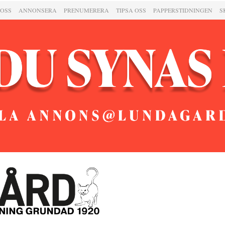
 OSS
ANNONSERA
PRENUMERERA
TIPSA OSS
PAPPERSTIDNINGEN
S