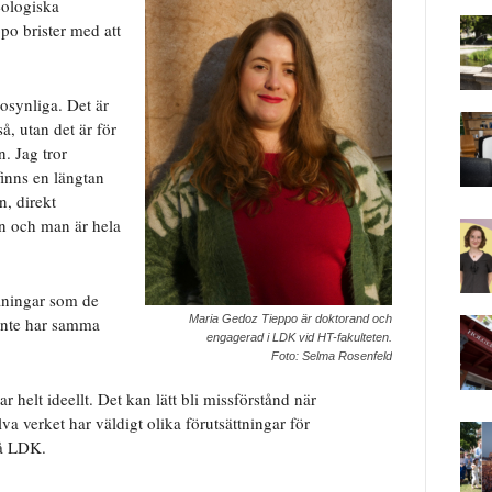
eologiska
po brister med att
 osynliga. Det är
så, utan det är för
n. Jag tror
 finns en längtan
, direkt
n och man är hela
maningar som de
Maria Gedoz Tieppo är doktorand och
 inte har samma
engagerad i LDK vid HT-fakulteten.
Foto: Selma Rosenfeld
 helt ideellt. Det kan lätt bli missförstånd när
va verket har väldigt olika förutsättningar för
på LDK.