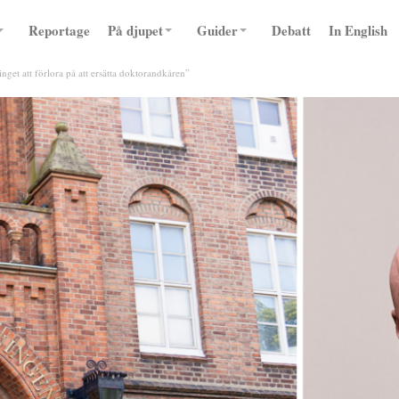
Reportage
På djupet
Guider
Debatt
In English
nget att förlora på att ersätta doktorandkåren”