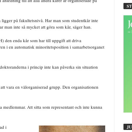
n anledning till att alla andra kårer är organiserade på
S
ligger på fakultetsnivå. Har man som studentkår inte
 har man inte så mycket att göra som kår, säger han.
den enda kår som har till uppgift att driva
ren i en automatisk minoritetsposition i samarbetsorganet
 doktoranderna i princip inte kan påverka sin situation
är att vara en välorganiserad grupp. Den organisationen
iva medlemmar. Att sitta som representant och inte kunna
JU
ad i