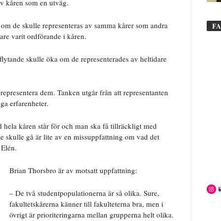
 av kåren som en utväg.
lt, om de skulle representeras av samma kårer som andra
F
are varit ordförande i kåren.
nflytande skulle öka om de representerades av heltidare
 representera dem. Tanken utgår från att representanten
iga erfarenheter.
 hela kåren står för och man ska få tillräckligt med
nte skulle gå är lite av en missuppfattning om vad det
 Elén.
Brian Thorsbro är av motsatt uppfattning:
– De två studentpopulationerna är så olika. Sure,
fakultetskårerna känner till fakulteterna bra, men i
övrigt är prioriteringarna mellan grupperna helt olika.