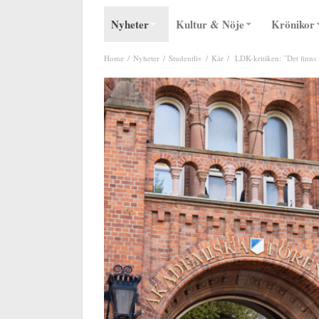
Nyheter
Kultur & Nöje
Krönikor
Home
Nyheter
Studentliv
Kår
LDK-kritiken: ”Det finns i