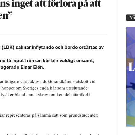
s inget att förlora på att
en”
NÄ
 (LDK) saknar inflytande och borde ersättas av
a få input från sin kår blir väldigt ensamt,
agerade Einar Elén.
r tidigare varit aktiv i doktorandkårens utskott vid
at hoppet om Sveriges enda kår som uteslutande
ysiker bland annat skrev om i en debattartikel i
ar representeras på samma sätt som grundstudenter: