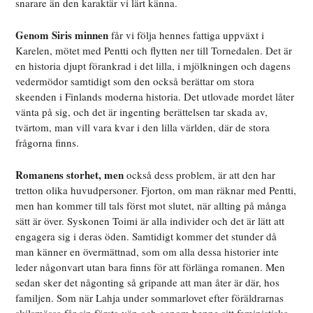
snarare än den karaktär vi lärt känna.
Genom Siris minnen
får vi följa hennes fattiga uppväxt i
Karelen, mötet med Pentti och flytten ner till Tornedalen. Det är
en historia djupt förankrad i det lilla, i mjölkningen och dagens
vedermödor samtidigt som den också berättar om stora
skeenden i Finlands moderna historia. Det utlovade mordet låter
vänta på sig, och det är ingenting berättelsen tar skada av,
tvärtom, man vill vara kvar i den lilla världen, där de stora
frågorna finns.
Romanens storhet, men
också dess problem, är att den har
tretton olika huvudpersoner. Fjorton, om man räknar med Pentti,
men han kommer till tals först mot slutet, när allting på många
sätt är över. Syskonen Toimi är alla individer och det är lätt att
engagera sig i deras öden. Samtidigt kommer det stunder då
man känner en övermättnad, som om alla dessa historier inte
leder någonvart utan bara finns för att förlänga romanen. Men
sedan sker det någonting så gripande att man åter är där, hos
familjen. Som när Lahja under sommarlovet efter föräldrarnas