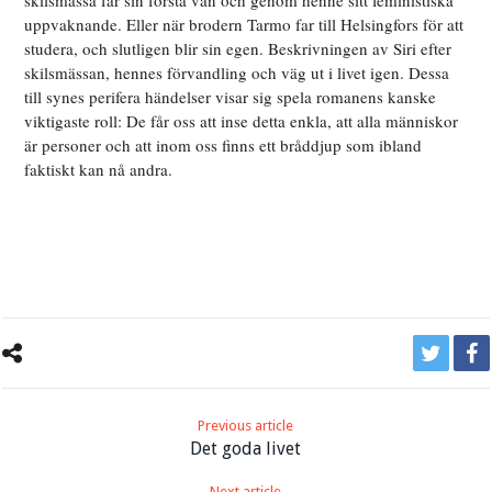
skilsmässa får sin första vän och genom henne sitt feministiska
uppvaknande. Eller när brodern Tarmo far till Helsingfors för att
studera, och slutligen blir sin egen. Beskrivningen av Siri efter
skilsmässan, hennes förvandling och väg ut i livet igen. Dessa
till synes perifera händelser visar sig spela romanens kanske
viktigaste roll: De får oss att inse detta enkla, att alla människor
är personer och att inom oss finns ett bråddjup som ibland
faktiskt kan nå andra.
Previous article
Det goda livet
Next article