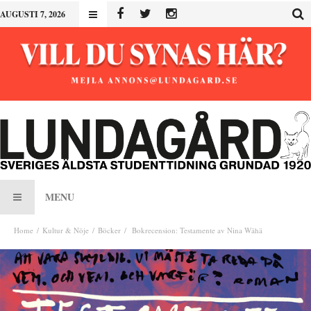
AUGUSTI 7, 2026
MENU
Home
Kultur & Nöje
Böcker
Bokrecension: Testamente av Nina Wähä