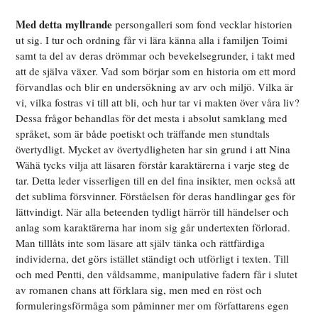
Med detta myllrande
persongalleri som fond vecklar historien
ut sig. I tur och ordning får vi lära känna alla i familjen Toimi
samt ta del av deras drömmar och bevekelsegrunder, i takt med
att de själva växer. Vad som börjar som en historia om ett mord
förvandlas och blir en undersökning av arv och miljö. Vilka är
vi, vilka fostras vi till att bli, och hur tar vi makten över våra liv?
Dessa frågor behandlas för det mesta i absolut samklang med
språket, som är både poetiskt och träffande men stundtals
övertydligt. Mycket av övertydligheten har sin grund i att Nina
Wähä tycks vilja att läsaren förstår karaktärerna i varje steg de
tar. Detta leder visserligen till en del fina insikter, men också att
det sublima försvinner. Förståelsen för deras handlingar ges för
lättvindigt. När alla beteenden tydligt härrör till händelser och
anlag som karaktärerna har inom sig går undertexten förlorad.
Man tilllåts inte som läsare att själv tänka och rättfärdiga
individerna, det görs istället ständigt och utförligt i texten. Till
och med Pentti, den våldsamme, manipulative fadern får i slutet
av romanen chans att förklara sig, men med en röst och
formuleringsförmåga som påminner mer om författarens egen