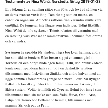
Testamente av Nina Wähä,
Norstedts förlag 2019-01-23
En råttkung är en samling råttor som fötts och levt på så liten yta
att deras svansar vuxit ihop. Den rör sig som en massa, en
enhet, en organism. Att befria råttorna från varandra skulle vara
omöjligt. De fungerar inte längre som individer. Tidigt likställer
Nina Wähä de tolv syskonen Toimis relation till varandra med
en råttkung vars svansar är sammanvuxna i hemmet, föräldrarna
och varandra.
Syskonen är spridda
för vinden, några bor kvar hemma, andra
har som äldste brodern Esko bosatt sig på en annan gård i
Tornedalen och börjat bilda egen familj. Tatu, den brännskadade
femtesonen spenderar halva sin tid i en destruktiv relation
tillsammans med flickvännen Sinikka och andra halvan med att
ligga hemma i föräldrarnas garage och meka. Lauri har nyligen
flyttat och bosatt sig i Stockholm tillsammans med Annie, den
äldsta systern. Voitto är militär på Cypern, Helmi bor inne i stan
tillsammans med sin make och son. Valo, Hirvo, Onni, Arto,
Lahja och Tarmo bor fortfarande hemma, tillsammans med
mamma Siri och pappa Pentti.