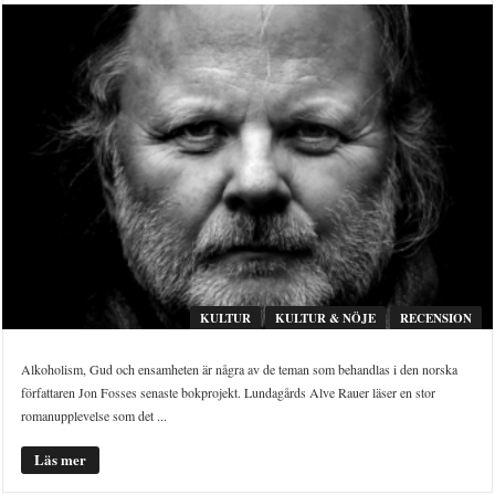
KULTUR
KULTUR & NÖJE
RECENSION
Alkoholism, Gud och ensamheten är några av de teman som behandlas i den norska
författaren Jon Fosses senaste bokprojekt. Lundagårds Alve Rauer läser en stor
romanupplevelse som det ...
Läs mer