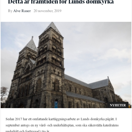
Detta är framtiden för Lunds domkyrka
By
Alve Rauer
20 november, 2019
NYHETER
Sedan 2017 har ett omfattande kartläggningsarbete av Lunds domkyrka pågått. I
september antogs en ny vård- och underhållsplan, som ska säkerställa katedralens
underhåll och fortlevnad i tio år ...