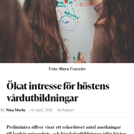
Foto: Wera Franzén
Ökat intresse för höstens
vårdutbildningar
Nina Morby
By
-
16 April, 2020
- In
Nyheter
Preliminära siffror visar ett rekordstort antal ansökningar
till landets universitets- och högskoleutbildningar inför hösten