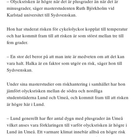
– Olycksrisken är högre när det är plusgrader än när det är
minusgrader, säger masterstudenten Ruth Björkholm vid
Karlstad universitet till Sydsvenskan.
Hon har studerat risken för cykelolyckor kopplat till temperatur
och har kommit fram till att risken är som störst mellan tre till
fem grader.
– En stor del beror på att man inte är medveten om att det kan
vara halt. Halka är en faktor som utgör en risk, säger hon till
Sydsvenskan.
Under sina masterstudier om riskhantering i samhället har hon
jämfört olycksrisken mellan de södra och nordliga
studentstäderna Lund och Umeå, och kommit fram till att risken
är högre här i Lund.
– Lund generellt har fler antal dygn med plusgrader än Umeå
vilket anses vara förklaringen till varför olycksrisken är högre i
Lund än Umeå. Ett varmare klimat innebär alltså en högre risk