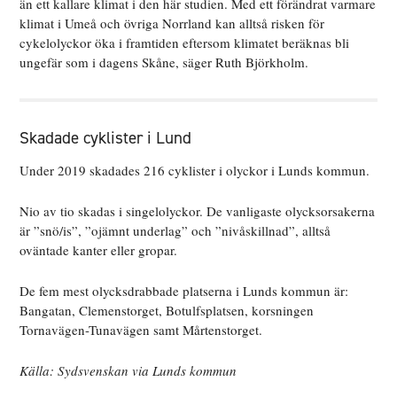
än ett kallare klimat i den här studien. Med ett förändrat varmare
klimat i Umeå och övriga Norrland kan alltså risken för
cykelolyckor öka i framtiden eftersom klimatet beräknas bli
ungefär som i dagens Skåne, säger Ruth Björkholm.
Skadade cyklister i Lund
Under 2019 skadades 216 cyklister i olyckor i Lunds kommun.
Nio av tio skadas i singelolyckor. De vanligaste olycksorsakerna
är ”snö/is”, ”ojämnt underlag” och ”nivåskillnad”, alltså
oväntade kanter eller gropar.
De fem mest olycksdrabbade platserna i Lunds kommun är:
Bangatan, Clemenstorget, Botulfsplatsen, korsningen
Tornavägen-Tunavägen samt Mårtenstorget.
Källa: Sydsvenskan via Lunds kommun