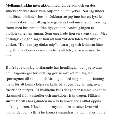
Mellanmänsklig interaktion med
rätt person och en dos
smicker verkar dock vara biljetten till att lyckas. När jag under
mitt första biblioteksbesök förklarar att jag inte har ett fysiskt
bibliotekskort men att jag är registrerad vid universitet fösas jag
fromt men bestämt ut från byggnaden. Andra gången är
bibliotekarien en annan. Som ung hade hon en svensk vän. Med
nostalgiska ögon säg
er hon att hon vid den tiden var mycket
vacker. “Det kan jag tänka mig”, svarar jag och kvinnan låter
mig låna böckerna i en vecka trots att tidsgränsen är max tre
dar.
Du frågar om
jag fortfarande har hemlängtan och jag svarar
nej. Dagarna går fort och jag gör så mycket nu. Jag tar
spårvagnen till skolan och lär mig ta med mig rätt uppsättning
mynt för att kunna köpa en kaffe på vägen. Jag lär mig nya
fraser och uttryck. På kvällarna fylls det gemensamma köket av
skrammel från kastruller och anekdoter från dagen. Fläkten
surrar febrilt i bakgrunden men vi behöver ändå alltid öppna
balkongdörren. Klockan blir mycket men vi sitter kvar vid
matbordet och fyller i luckorna i varandras liv och häller upp ett