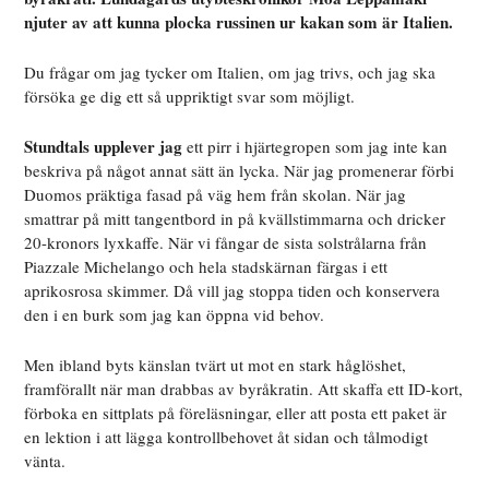
njuter av att kunna plocka russinen ur kakan som är Italien.
Du frågar om jag tycker om Italien, om jag trivs, och jag ska
försöka ge dig ett så uppriktigt svar som möjligt.
Stundtals upplever jag
ett pirr i hjärtegropen som jag inte kan
beskriva på något annat sätt än lycka. När jag promenerar förbi
Duomos präktiga fasad på väg hem från skolan. När jag
smattrar på mitt tangentbord in på kvällstimmarna och dricker
20-kronors lyxkaffe. När vi fångar de sista solstrålarna från
Piazzale Michelango och hela stadskärnan färgas i ett
aprikosrosa skimmer. Då vill jag stoppa tiden och konservera
den i en burk som jag kan öppna vid behov.
Men ibland byts känslan tvärt ut mot en stark håglöshet,
framförallt när man drabbas av byråkratin. Att skaffa ett ID-kort,
förboka en sittplats på föreläsningar, eller att posta ett paket är
en lektion i att lägga kontrollbehovet åt sidan och tålmodigt
vänta.