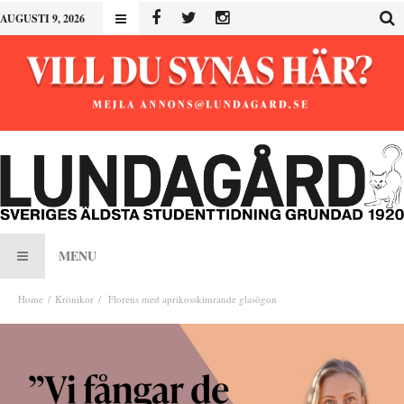
AUGUSTI 9, 2026
MENU
Home
Krönikor
Florens med aprikosskimrande glasögon