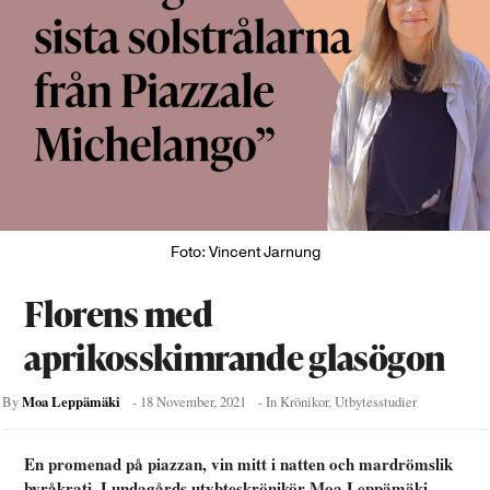
Foto: Vincent Jarnung
Florens med
aprikosskimrande glasögon
Moa Leppämäki
By
-
18 November, 2021
- In
Krönikor
,
Utbytesstudier
En promenad på piazzan, vin mitt i natten och mardrömslik
byråkrati. Lundagårds utybteskrönikör Moa Leppämäki