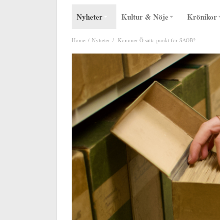
Nyheter
Kultur & Nöje
Krönikor
Home
Nyheter
Kommer Ö sätta punkt för SAOB?