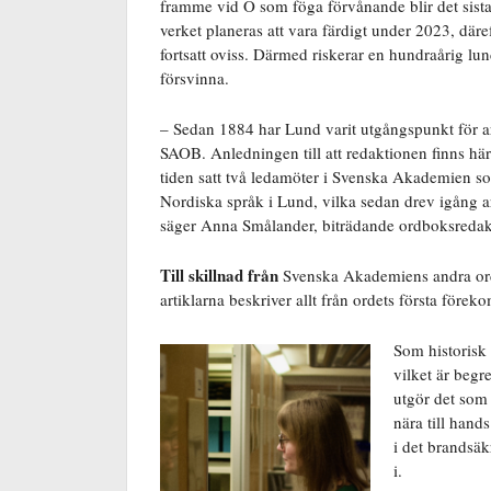
framme vid Ö som föga förvånande blir det sist
verket planeras att vara färdigt under 2023, däre
fortsatt oviss. Därmed riskerar en hundraårig lund
försvinna.
– Sedan 1884 har Lund varit utgångspunkt för 
SAOB. Anledningen till att redaktionen finns här 
tiden satt två ledamöter i Svenska Akademien so
Nordiska språk i Lund, vilka sedan drev igång 
säger Anna Smålander, biträdande ordboksredak
Till skillnad från
Svenska Akademiens andra ordb
artiklarna beskriver allt från ordets första förek
Som historisk
vilket är begr
utgör det som 
nära till hands
i det brandsä
i.