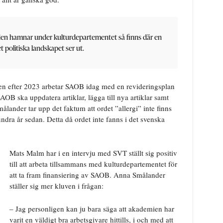
den hamnar under kulturdepartementet så finns där en
t politiska landskapet ser ut.
åren efter 2023 arbetar SAOB idag med en revideringsplan
SAOB ska uppdatera artiklar, lägga till nya artiklar samt
ander tar upp det faktum att ordet ”allergi” inte finns
dra år sedan. Detta då ordet inte fanns i det svenska
Mats Malm har i en intervju med SVT ställt sig positiv
till att arbeta tillsammans med kulturdepartementet för
att ta fram finansiering av SAOB. Anna Smålander
ställer sig mer kluven i frågan:
– Jag personligen kan ju bara säga att akademien har
varit en väldigt bra arbetsgivare hittills, i och med att