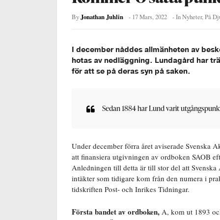
Jonathan Juhlin
By
-
17 Mars, 2022
- In
Nyheter
,
På Dj
I december nåddes allmänheten av besk
hotas av nedläggning. Lundagård har trä
för att se på deras syn på saken.
Sedan 1884 har Lund varit utgångspunk
Under december förra året aviserade Svenska Ak
att finansiera utgivningen av ordboken SAOB ef
Anledningen till detta är till stor del att Svensk
intäkter som tidigare kom från den numera i pr
tidskriften Post- och Inrikes Tidningar.
Första bandet av ordboken,
A, kom ut 1893 och 