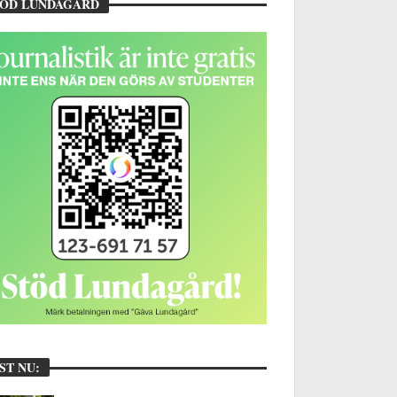
TÖD LUNDAGÅRD
ST NU: