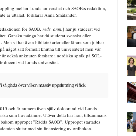
oppling mellan Lunds universitet och SAOB:s redaktion,
te är uttalad, förklarar Anna Smålander.
redaktionen för SAOB,
reds. anm.
] har ju studerat vid
itet. Ganska många har då studerat svenska eller
. Men vi har även bibliotekarier eller lärare som jobbar
 på något sätt formellt knutna till universitetet men vår
 är också anknuten forskare i nordiska språk på SOL-
r docent vid Lunds universitet.
i så glada över vilken massiv uppslutning vi fick.
2015 och är numera även själv doktorand vid Lunds
venska som huvudämne. Utöver detta har hon, tillsammans
rna bakom uppropet ”Rädda SAOB”. Uppropet startades
emien slutar med sin finansiering av ordboken.