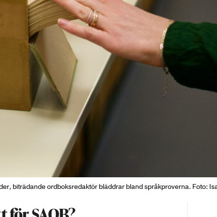
er, biträdande ordboksredaktör bläddrar bland språkproverna. Foto: I
t för SAOB?