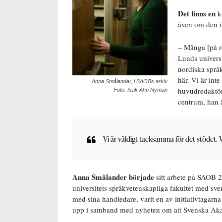
Det finns en
k
även om den in
– Många [på 
Lunds univers
nordiska språk
här. Vi är inte
Anna Smålander, i SAOBs arkiv
huvudredaktör
Foto: Isak Aho Nyman
centrum, han ä
Vi är väldigt tacksamma för det stödet. V
Anna Smålander började
sitt arbete på SAOB 
universitets språkvetenskapliga fakultet med s
med sina handledare, varit en av initiativtaga
upp i samband med nyheten om att Svenska Akad