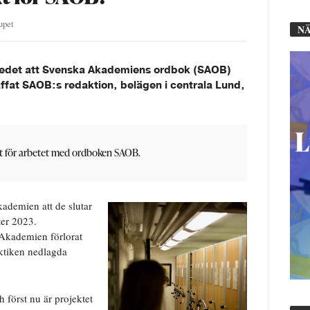
upet
NÄ
edet att Svenska Akademiens ordbok (SAOB)
ffat SAOB:s redaktion, belägen i centrala Lund,
t för arbetet med ordboken SAOB.
ademien att de slutar
ter 2023.
a Akademien förlorat
aktiken nedlagda
först nu är projektet