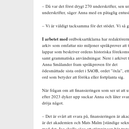
– Då var det först drygt 270 underskrifter, sen u
underskrifter, säger Anna med en påtaglig entus
– Vi är väldigt tacksamma för det stödet. Vi så g
I arbetet med
ordboksartiklarna har redaktörern
arkiv som omfattar nio miljoner språkprover att t
lappar som beskriver ordens historiska förekoms
samt grammatiska användningar. Nere i arkivet t
Anna Smålander fram språkproven för det
ödesmättade sista ordet i SAOB, ordet ”öxla”, ett
ord som betyder att föröka eller fortplanta sig.
När frågan om att finansieringen som ser ut att u
efter 2023 dyker upp suckar Anna och låter svar
dröja något.
– Det är svårt att svara på, finansieringen är ak
är det akademien och Mats Malm [ständige sekr
med det. Jag skulle säga att stämningen här trots