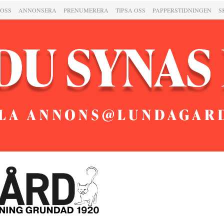
 OSS
ANNONSERA
PRENUMERERA
TIPSA OSS
PAPPERSTIDNINGEN
S