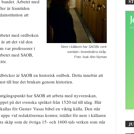
S
a bandet. Arbetet med
fter är framtiden
ainstitution att
arbetet med ordboken
är att det vid den
Nere i källaren har SAOBs verk
m var professorer i
samlats i brandsäkra skåp.
arbetet med SAOB,
Foto: Isak Aho Nyman
tör.
öcker är SAOB en historisk ordbok. Detta innebär att
omst till hur det brukats genom historien.
 utgångspunkt har SAOB att arbeta med nysvenskan,
eppet på det svenska språket från 1520-tal till idag. Här
kallas för Gustav Vasas bibel en viktig källa. Den står
 uppe vid redaktörernas kontor, istället för nere i källaren
kra skåp som de övriga 15- och 1600-tals verken som står
JU