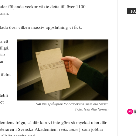
nder följande veckor växte detta till över 1100
F
iasm.
lada över vilken massiv uppslutning vi fick.
a ett
illgå,
ter
ar
 äldre
tebli
et
SAOBs språkprov för ordbokens sista ord ”öxla”.
Foto: Isak Aho Nyman
ademiens fråga, så där kan vi inte göra så mycket utan där
eteraren i Svenska Akademien,
reds. anm.
] som jobbar
 allt är ganska god.