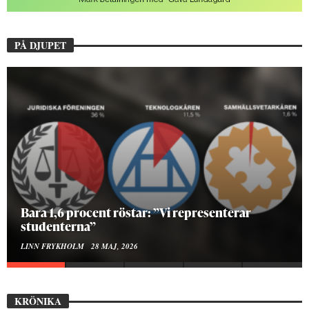
PÅ DJUPET
Hur bygger man en Lundakarneval?
ELISE RALSTON SAMUELSON
24 MAJ, 2026
KRÖNIKA