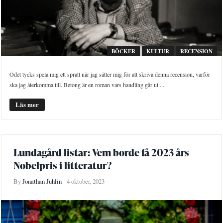
BÖCKER
KULTUR
RECENSION
Ödet tycks spela mig ett spratt när jag sätter mig för att skriva denna recension, varför
ska jag återkomma till. Betong är en roman vars handling går ut ...
Läs mer
Lundagård listar: Vem borde få 2023 års
Nobelpris i litteratur?
By
Jonathan Juhlin
4 oktober, 2023