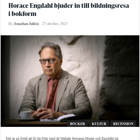
Horace Engdahl bjuder in till bildningsresa
i bokform
By
Jonathan Juhlin
27 oktober, 2023
BÖCKER
KULTUR
RECENSION
Det är en fröjd att få slå följe med de bildade herrarna Hume och Engdahl på