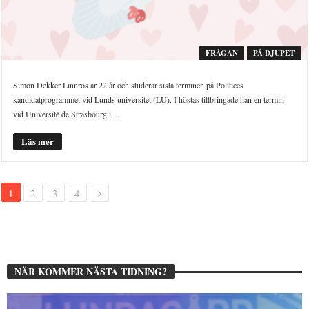
FRÅGAN
PÅ DJUPET
Simon Dekker Linnros är 22 år och studerar sista terminen på Politices
kandidatprogrammet vid Lunds universitet (LU). I höstas tillbringade han en termin
vid Université de Strasbourg i ...
Läs mer
1
2
3
4
NÄR KOMMER NÄSTA TIDNING?