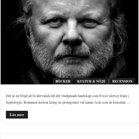
BÖCKER
KULTUR & NÖJE
RECENSION
Det är en fröjd att få återvända till det vindpinade landskap som Fosse skriver fram i
Septologin. Romanen kretsar kring en protagonist vid namn Asle som är konstnär. ...
Läs mer