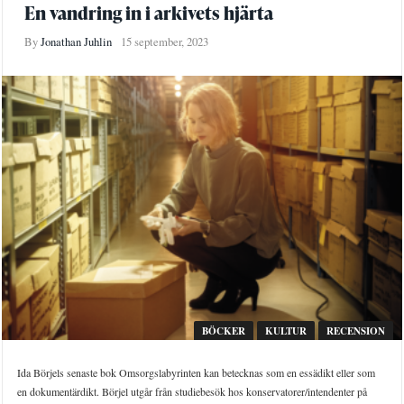
En vandring in i arkivets hjärta
By
Jonathan Juhlin
15 september, 2023
BÖCKER
KULTUR
RECENSION
Ida Börjels senaste bok Omsorgslabyrinten kan betecknas som en essädikt eller som
en dokumentärdikt. Börjel utgår från studiebesök hos konservatorer/intendenter på