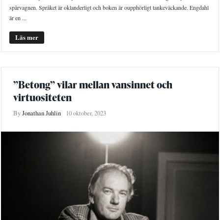
spårvagnen. Språket är oklanderligt och boken är oupphörligt tankeväckande. Engdahl
är en ...
Läs mer
”Betong” vilar mellan vansinnet och
virtuositeten
By
Jonathan Juhlin
10 oktober, 2023