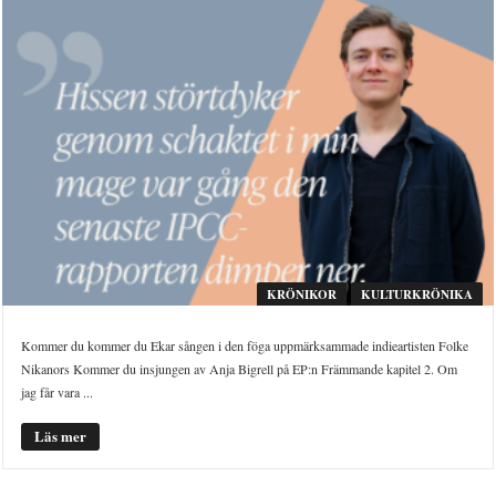
KRÖNIKOR
KULTURKRÖNIKA
Kommer du kommer du Ekar sången i den föga uppmärksammade indieartisten Folke
Nikanors Kommer du insjungen av Anja Bigrell på EP:n Främmande kapitel 2. Om
jag får vara ...
Läs mer