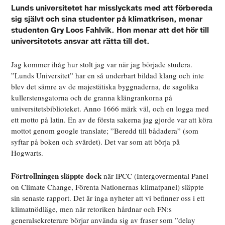
Lunds universitetet har misslyckats med att förbereda
sig självt och sina studenter på klimatkrisen, menar
studenten Gry Loos Fahlvik. Hon menar att det hör till
universitetets ansvar att rätta till det.
Jag kommer ihåg hur stolt jag var när jag började studera.
”Lunds Universitet” har en så underbart bildad klang och inte
blev det sämre av de majestätiska byggnaderna, de sagolika
kullerstensgatorna och de granna klängrankorna på
universitetsbiblioteket. Anno 1666 märk väl, och en logga med
ett motto på latin. En av de första sakerna jag gjorde var att köra
mottot genom google translate; ”Beredd till bådadera” (som
syftar på boken och svärdet). Det var som att börja på
Hogwarts.
Förtrollningen släppte dock
när IPCC (Intergovermental Panel
on Climate Change, Förenta Nationernas klimatpanel) släppte
sin senaste rapport. Det är inga nyheter att vi befinner oss i ett
klimatnödläge, men när retoriken hårdnar och FN:s
generalsekreterare börjar använda sig av fraser som ”delay