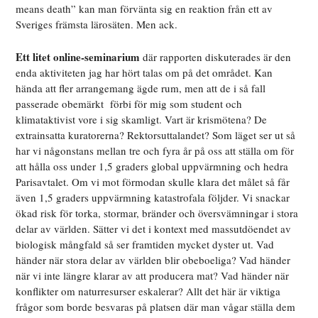
means death” kan man förvänta sig en reaktion från ett av
Sveriges främsta lärosäten. Men ack.
Ett litet online-seminarium
där rapporten diskuterades är den
enda aktiviteten jag har hört talas om på det området. Kan
hända att fler arrangemang ägde rum, men att de i så fall
passerade obemärkt
förbi för mig som student och
klimataktivist vore i sig skamligt. Vart är krismötena? De
extrainsatta kuratorerna? Rektorsuttalandet? Som läget ser ut så
har vi någonstans mellan tre och fyra år på oss att ställa om för
att hålla oss under 1,5 graders global uppvärmning och hedra
Parisavtalet. Om vi mot förmodan skulle klara det målet så får
även 1,5 graders uppvärmning katastrofala följder. Vi snackar
ökad risk för torka, stormar, bränder och översvämningar i stora
delar av världen. Sätter vi det i kontext med massutdöendet av
biologisk mångfald så ser framtiden mycket dyster ut. Vad
händer när stora delar av världen blir obeboeliga? Vad händer
när vi inte längre klarar av att producera mat? Vad händer när
konflikter om naturresurser eskalerar? Allt det här är viktiga
frågor som borde besvaras på platsen där man vågar ställa dem