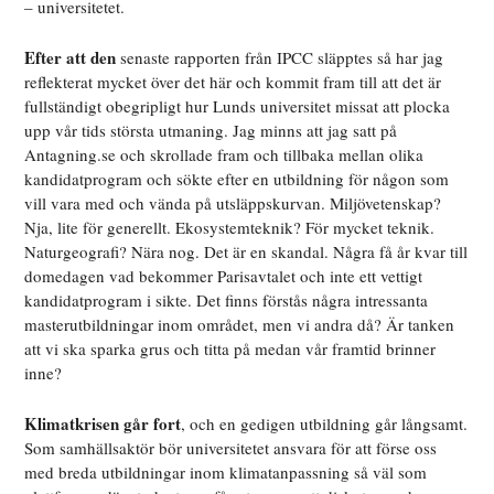
– universitetet.
Efter att den
senaste rapporten från IPCC släpptes så har jag
reflekterat mycket över det här och kommit fram till att det är
fullständigt obegripligt hur Lunds universitet missat att plocka
upp vår tids största utmaning. Jag minns att jag satt på
Antagning.se och skrollade fram och tillbaka mellan olika
kandidatprogram och sökte efter en utbildning för någon som
vill vara med och vända på utsläppskurvan. Miljövetenskap?
Nja, lite för generellt. Ekosystemteknik? För mycket teknik.
Naturgeografi? Nära nog. Det är en skandal. Några få år kvar till
domedagen vad bekommer Parisavtalet och inte ett vettigt
kandidatprogram i sikte. Det finns förstås några intressanta
masterutbildningar inom området, men vi andra då? Är tanken
att vi ska sparka grus och titta på medan vår framtid brinner
inne?
Klimatkrisen går fort
, och en gedigen utbildning går långsamt.
Som samhällsaktör bör universitetet ansvara för att förse oss
med breda utbildningar inom klimatanpassning så väl som