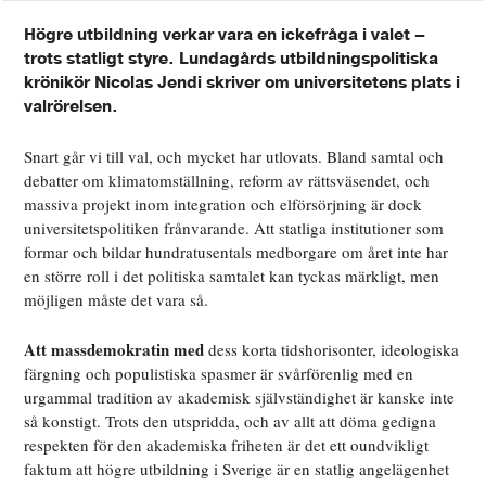
Högre utbildning verkar vara en ickefråga i valet –
trots statligt styre. Lundagårds utbildningspolitiska
krönikör Nicolas Jendi skriver om universitetens plats i
valrörelsen.
Snart går vi till val, och mycket har utlovats. Bland samtal och
debatter om klimatomställning, reform av rättsväsendet, och
massiva projekt inom integration och elförsörjning är dock
universitetspolitiken frånvarande. Att statliga institutioner som
formar och bildar hundratusentals medborgare om året inte har
en större roll i det politiska samtalet kan tyckas märkligt, men
möjligen måste det vara så.
Att massdemokratin med
dess korta tidshorisonter, ideologiska
färgning och populistiska spasmer är svårförenlig med en
urgammal tradition av akademisk självständighet är kanske inte
så konstigt. Trots den utspridda, och av allt att döma gedigna
respekten för den akademiska friheten är det ett oundvikligt
faktum att högre utbildning i Sverige är en statlig angelägenhet