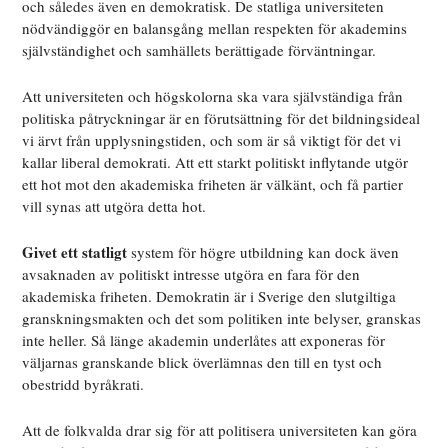
och således även en demokratisk. De statliga universiteten
nödvändiggör en balansgång mellan respekten för akademins
självständighet och samhällets berättigade förväntningar.
Att universiteten och högskolorna ska vara självständiga från
politiska påtryckningar är en förutsättning för det bildningsideal
vi ärvt från upplysningstiden, och som är så viktigt för det vi
kallar liberal demokrati. Att ett starkt politiskt inflytande utgör
ett hot mot den akademiska friheten är välkänt, och få partier
vill synas att utgöra detta hot.
Givet ett statligt
system för högre utbildning kan dock även
avsaknaden av politiskt intresse utgöra en fara för den
akademiska friheten. Demokratin är i Sverige den slutgiltiga
granskningsmakten och det som politiken inte belyser, granskas
inte heller. Så länge akademin underlåtes att exponeras för
väljarnas granskande blick överlämnas den till en tyst och
obestridd byråkrati.
Att de folkvalda drar sig för att politisera universiteten kan göra