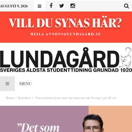
AUGUSTI 9, 2026
MENU
Home
Krönikor
Universiteten lyser med sin frånvaro när Sverige går till val