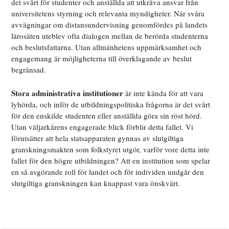
det svårt för studenter och anställda att utkräva ansvar från
universitetens styrning och relevanta myndigheter. När svåra
avvägningar om distansundervisning genomfördes på landets
lärosäten uteblev ofta dialogen mellan de berörda studenterna
och beslutsfattarna. Utan allmänhetens uppmärksamhet och
engagemang är möjligheterna till överklagande av beslut
begränsad.
Stora administrativa institutioner
är inte kända för att vara
lyhörda, och inför de utbildningspolitiska frågorna är det svårt
för den enskilde studenten eller anställda göra sin röst hörd.
Utan väljarkårens engagerade blick förblir detta fallet. Vi
förutsätter att hela statsapparaten gynnas av slutgiltiga
granskningsmakten som folkstyret utgör, varför vore detta inte
fallet för den högre utbildningen? Att en institution som spelar
en så avgörande roll för landet och för individen undgår den
slutgiltiga granskningen kan knappast vara önskvärt.