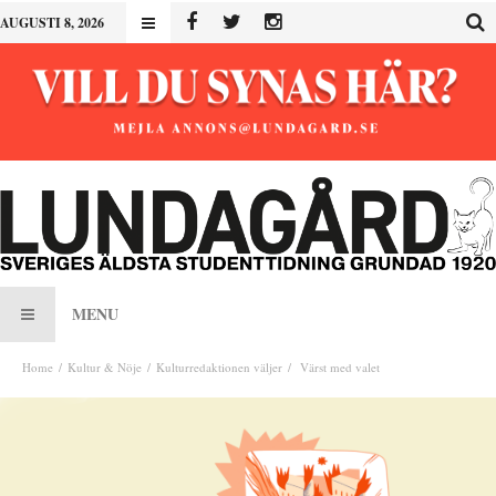
AUGUSTI 8, 2026
MENU
Home
Kultur & Nöje
Kulturredaktionen väljer
Värst med valet