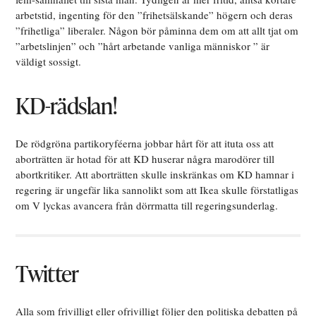
arbetstid, ingenting för den ”frihetsälskande” högern och deras
”frihetliga” liberaler. Någon bör påminna dem om att allt tjat om
”arbetslinjen” och ”hårt arbetande vanliga människor ” är
väldigt sossigt.
KD-rädslan!
De rödgröna partikoryféerna jobbar hårt för att ituta oss att
aborträtten är hotad för att KD huserar några marodörer till
abortkritiker. Att aborträtten skulle inskränkas om KD hamnar i
regering är ungefär lika sannolikt som att Ikea skulle förstatligas
om V lyckas avancera från dörrmatta till regeringsunderlag.
Twitter
Alla som frivilligt eller ofrivilligt följer den politiska debatten på