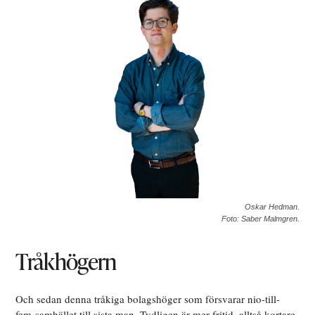
Oskar Hedman.
Foto: Saber Malmgren.
Tråkhögern
Och sedan denna tråkiga bolagshöger som försvarar nio-till-
fem-samhället till sista man. Tydligen är mer fritid, alltså kortare