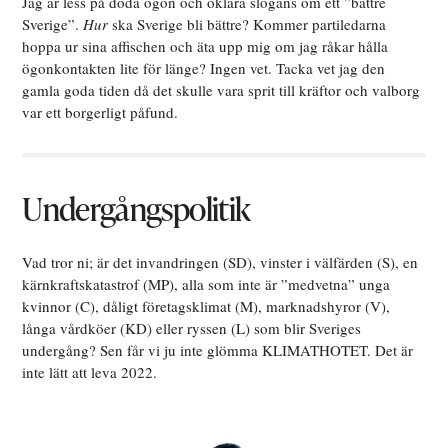
Jag är less på döda ögon och oklara slogans om ett ”bättre
Sverige”.
Hur
ska Sverige bli bättre? Kommer partiledarna
hoppa ur sina affischen och äta upp mig om jag råkar hålla
ögonkontakten lite för länge? Ingen vet. Tacka vet jag den
gamla goda tiden då det skulle vara sprit till kräftor och valborg
var ett borgerligt påfund.
Undergångspolitik
Vad tror ni; är det invandringen (SD), vinster i välfärden (S), en
kärnkraftskatastrof (MP), alla som inte är ”medvetna” unga
kvinnor (C), dåligt företagsklimat (M), marknadshyror (V),
långa vårdköer (KD) eller ryssen (L) som blir Sveriges
undergång? Sen får vi ju inte glömma KLIMATHOTET. Det är
inte lätt att leva 2022.