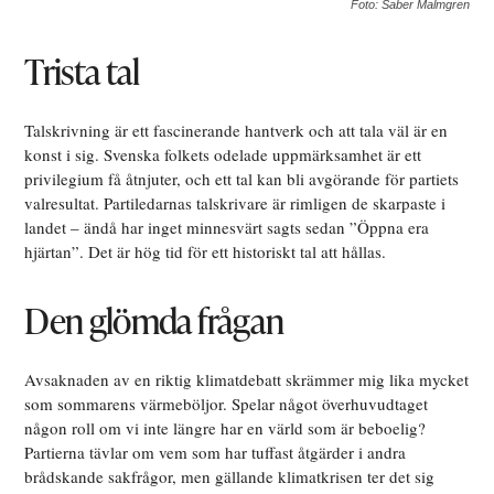
Foto: Saber Malmgren
Trista tal
Talskrivning är ett fascinerande hantverk och att tala väl är en
konst i sig. Svenska folkets odelade uppmärksamhet är ett
privilegium få åtnjuter, och ett tal kan bli avgörande för partiets
valresultat. Partiledarnas talskrivare är rimligen de skarpaste i
landet – ändå har inget minnesvärt sagts sedan ”Öppna era
hjärtan”. Det är hög tid för ett historiskt tal att hållas.
Den glömda frågan
Avsaknaden av en riktig klimatdebatt skrämmer mig lika mycket
som sommarens värmeböljor. Spelar något överhuvudtaget
någon roll om vi inte längre har en värld som är beboelig?
Partierna tävlar om vem som har tuffast åtgärder i andra
brådskande sakfrågor, men gällande klimatkrisen ter det sig