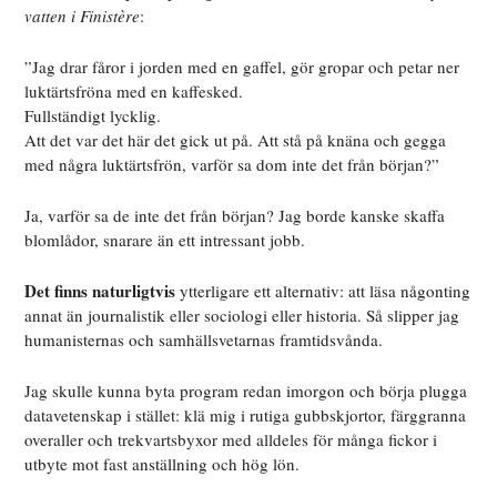
vatten i Finistère
:
”Jag drar fåror i jorden med en gaffel, gör gropar och petar ner
luktärtsfröna med en kaffesked.
Fullständigt lycklig.
Att det var det här det gick ut på. Att stå på knäna och gegga
med några luktärtsfrön, varför sa dom inte det från början?”
Ja, varför sa de inte det från början? Jag borde kanske skaffa
blomlådor, snarare än ett intressant jobb.
Det finns naturligtvis
ytterligare ett alternativ: att läsa någonting
annat än journalistik eller sociologi eller historia. Så slipper jag
humanisternas och samhällsvetarnas framtidsvånda.
Jag skulle kunna byta program redan imorgon och börja plugga
datavetenskap i stället: klä mig i rutiga gubbskjortor, färggranna
overaller och trekvartsbyxor med alldeles för många fickor i
utbyte mot fast anställning och hög lön.