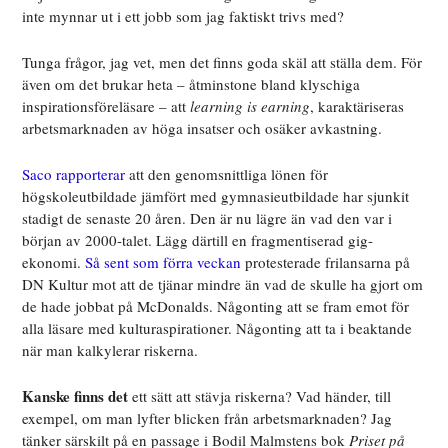
inte mynnar ut i ett jobb som jag faktiskt trivs med?
Tunga frågor, jag vet, men det finns goda skäl att ställa dem. För
även om det brukar heta – åtminstone bland klyschiga
inspirationsföreläsare – att
learning is earning
, karaktäriseras
arbetsmarknaden av höga insatser och osäker avkastning.
Saco rapporterar
att den genomsnittliga lönen för
högskoleutbildade jämfört med gymnasieutbildade har sjunkit
stadigt de senaste 20 åren. Den är nu lägre än vad den var i
början av 2000-talet. Lägg därtill en fragmentiserad gig-
ekonomi.
Så sent som förra veckan
protesterade frilansarna på
DN Kultur mot att de tjänar mindre än vad de skulle ha gjort om
de hade jobbat på McDonalds. Någonting att se fram emot för
alla läsare med kulturaspirationer. Någonting att ta i beaktande
när man kalkylerar riskerna.
Kanske finns det
ett sätt att stävja riskerna? Vad händer, till
exempel, om man lyfter blicken från arbetsmarknaden? Jag
tänker särskilt på en passage i Bodil Malmstens bok
Priset på