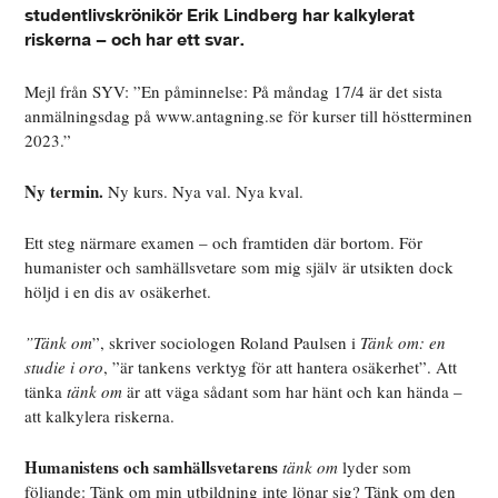
studentlivskrönikör Erik Lindberg har kalkylerat
riskerna – och har ett svar.
Mejl från SYV: ”En påminnelse: På måndag 17/4 är det sista
anmälningsdag på www.antagning.se för kurser till höstterminen
2023.”
Ny termin.
Ny kurs. Nya val. Nya kval.
Ett steg närmare examen – och framtiden där bortom. För
humanister och samhällsvetare som mig själv är utsikten dock
höljd i en dis av osäkerhet.
”Tänk om
”, skriver sociologen Roland Paulsen i
Tänk om: en
studie i oro
, ”är tankens verktyg för att hantera osäkerhet”. Att
tänka
tänk om
är att väga sådant som har hänt och kan hända –
att kalkylera riskerna.
Humanistens och samhällsvetarens
tänk om
lyder som
följande: Tänk om min utbildning inte lönar sig? Tänk om den