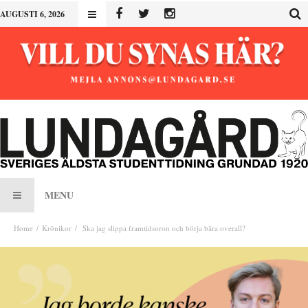
AUGUSTI 6, 2026
MENU
Home
Krönikor
Ska jag slippa framtidsoron och börja bära overall?