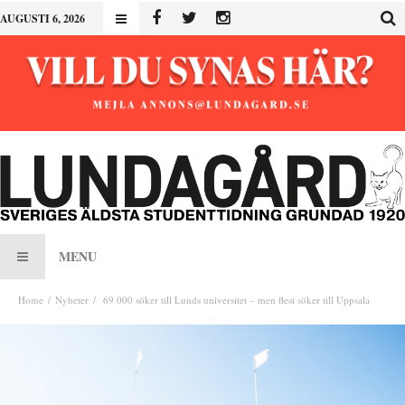
AUGUSTI 6, 2026
MENU
Home
Nyheter
69 000 söker till Lunds universitet – men flest söker till Uppsala