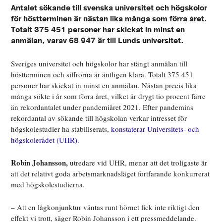
Antalet sökande till svenska universitet och högskolor
för höstterminen är nästan lika många som förra året.
Totalt 375 451 personer har skickat in minst en
anmälan, varav 68 947 är till Lunds universitet.
Sveriges universitet och högskolor har stängt anmälan till
höstterminen och siffrorna är äntligen klara. Totalt 375 451
personer har skickat in minst en anmälan. Nästan precis lika
många sökte i år som förra året, vilket är drygt tio procent färre
än rekordantalet under pandemiåret 2021. Efter pandemins
rekordantal av sökande till högskolan verkar intresset för
högskolestudier ha stabiliserats,
konstaterar Universitets- och
högskolerådet (UHR).
Robin Johansson,
utredare vid UHR, menar att det troligaste är
att det relativt goda arbetsmarknadsläget fortfarande konkurrerat
med högskolestudierna.
– Att en lågkonjunktur väntas runt hörnet fick inte riktigt den
effekt vi trott, säger Robin Johansson i ett pressmeddelande.