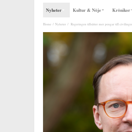
Nyheter
Kultur & Nöje
Krönikor
Home
Nyheter
Regeringen tillsätter mer pengar till civiling