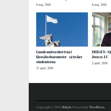
8 maj, 2026
6 maj, 2026
Lunds universitet tvåa i
DEBATT: #Qu
lärosätesbarometer – så tycker
även er, LU
studenterna
2 april, 2026
21 april, 2026
Copyright © 2014
Bdayh
. Powered by
WordPress
.