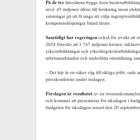
På de tre
lärosätena byggs även basårsutbildning
nivå. 45 miljoner riktas till forskning inom ele
satsningar på att få unga att välja ingenjörsutbil
kompetenshöjningar bland lärare.
Samtidigt har regeringen
också för avsikt att s
2024 föreslås att 1 747 miljoner kronor, inklusive
yrkesutbildningar och yrkeshögskoleutbildningar
arbetsmarknaden och underlätta omställning sa
– Det här är en säker väg till riktiga jobb, sad
presskonferens under tisdagen.
Förslagen är resultatet
av en överenskommelse 
och kommer att presenteras för riksdagen i budg
budgeten för riksdagen senast den 20 september