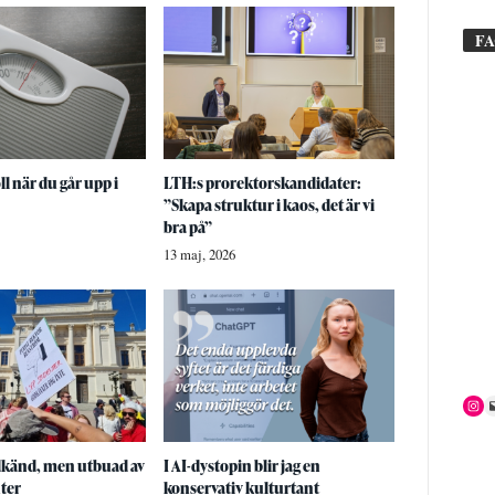
F
ll när du går upp i
LTH:s prorektorskandidater:
”Skapa struktur i kaos, det är vi
bra på”
13 maj, 2026
känd, men utbuad av
I AI-dystopin blir jag en
ter
konservativ kulturtant