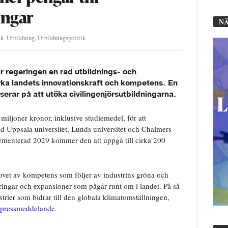
ingar
NÄ
ik
,
Utbildning
,
Utbildningspolitik
 regeringen en rad utbildnings- och
rka landets innovationskraft och kompetens. En
rar på att utöka civilingenjörsutbildningarna.
iljoner kronor, inklusive studiemedel, för att
id Uppsala universitet, Lunds universitet och Chalmers
lementerad 2029 kommer den att uppgå till cirka 200
ovet av kompetens som följer av industrins gröna och
eringar och expansioner som pågår runt om i landet. På så
ustrier som bidrar till den globala klimatomställningen,
t pressmeddelande.