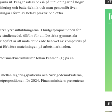
S
arna ut. Pengar satsas också på utbildningar på högre
ktrifiering och batteriteknik och man genomför även
dningar i form av betald praktik och extra
tärka yrkesutbildningarna. I budgetpropositionen för
 studiemedel, tillförs för att förstärka gymnasiala
. Syftet är att möta det ökade behovet av kompetens på
mt förbättra matchningen på arbetsmarknaden.
e arbetsmarknadsminister Johan Pehrson (L) på en
mellan regeringspartierna och Sverigedemokraterna,
etpropositionen för 2024. Finansministern presenterar
.
JU