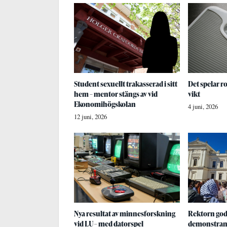
Student sexuellt trakasserad i sitt
Det spelar ro
hem – mentor stängs av vid
vikt
Ekonomihögskolan
4 juni, 2026
12 juni, 2026
Nya resultat av minnesforskning
Rektorn god
vid LU – med datorspel
demonstran