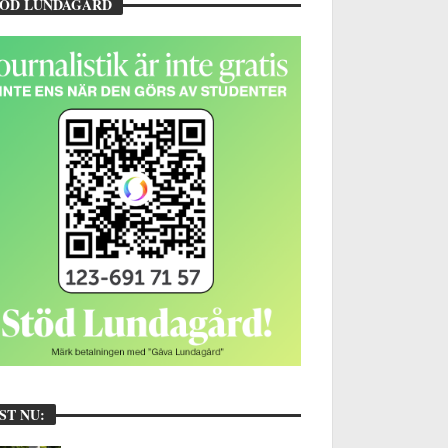
TÖD LUNDAGÅRD
ST NU: