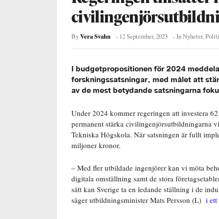
civilingenjörsutbildn
Vera Svahn
By
-
12 September, 2023
- In
Nyheter
,
Polit
I budgetpropositionen för 2024 meddelar
forskningssatsningar, med målet att stä
av de mest betydande satsningarna fokuse
Under 2024 kommer regeringen att investera 62 m
permanent stärka civilingenjörsutbildningarna v
Tekniska Högskola. När satsningen är fullt imp
miljoner kronor.
– Med fler utbildade ingenjörer kan vi möta beh
digitala omställning samt de stora företagsetabl
sätt kan Sverige ta en ledande ställning i de ind
säger utbildningsminister Mats Persson (L)
i et