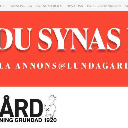
 OSS
ANNONSERA
PRENUMERERA
TIPSA OSS
PAPPERSTIDNINGEN
S