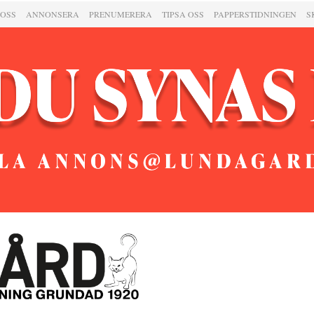
 OSS
ANNONSERA
PRENUMERERA
TIPSA OSS
PAPPERSTIDNINGEN
S