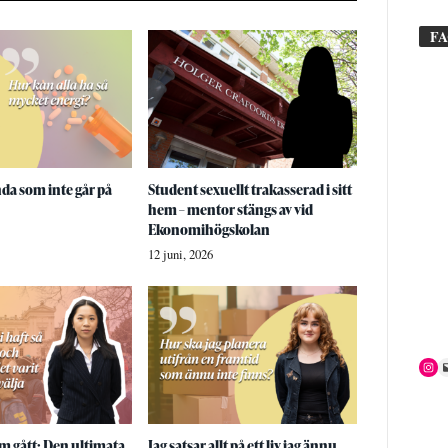
F
nda som inte går på
Student sexuellt trakasserad i sitt
hem – mentor stängs av vid
Ekonomihögskolan
12 juni, 2026
 gått: Den ultimata
Jag satsar allt på ett liv jag ännu