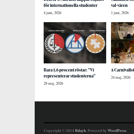
för internationella studenter
val-våren
4 juni, 2026
1 juni, 2026
Bara 1,6 procent röstar: ”Vi
A Carnivalis
representerar studenterna”
24 maj, 2026
28 maj, 2026
Copyright © 2014
Bdayh
. Powered by
WordPress
.