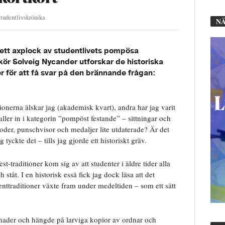
tudentlivskrönika
NÄ
 ett axplock av studentlivets pompösa
kör Solveig Nycander utforskar de historiska
r för att få svar på den brännande frågan:
itionerna älskar jag (akademisk kvart), andra har jag varit
faller in i kategorin ”pompöst festande” – sittningar och
koder, punschvisor och medaljer lite utdaterade? Är det
ag tyckte det – tills jag gjorde ett historiskt gräv.
fest-traditioner kom sig av att studenter i äldre tider alla
 ståt. I en historisk essä fick jag dock läsa att det
enttraditioner växte fram under medeltiden – som ett sätt
knader och hängde på larviga kopior av ordnar och