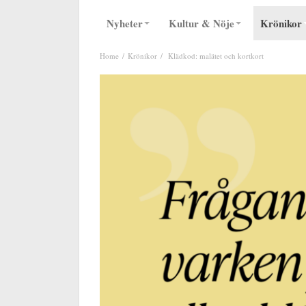
Nyheter
Kultur & Nöje
Krönikor
Home
Krönikor
Klädkod: malätet och kortkort