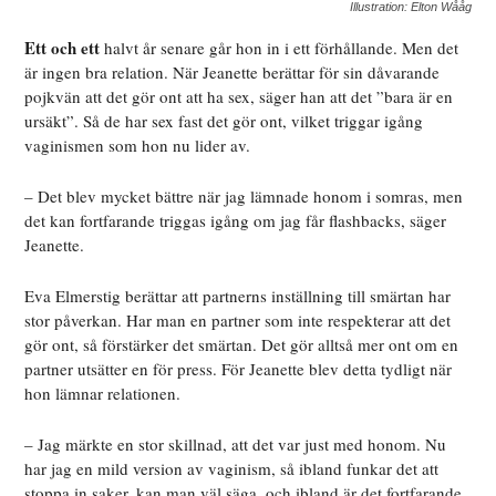
Illustration: Elton Wååg
Ett och ett
halvt år senare går hon in i ett förhållande. Men det
är ingen bra relation. När Jeanette berättar för sin dåvarande
pojkvän att det gör ont att ha sex, säger han att det ”bara är en
ursäkt”. Så de har sex fast det gör ont, vilket triggar igång
vaginismen som hon nu lider av.
– Det blev mycket bättre när jag lämnade honom i somras, men
det kan fortfarande triggas igång om jag får flashbacks, säger
Jeanette.
Eva Elmerstig berättar
att partnerns inställning till smärtan har
stor påverkan. Har man en partner som inte respekterar att det
gör ont, så förstärker det smärtan. Det gör alltså mer ont om en
partner utsätter en för press. För Jeanette blev detta tydligt när
hon lämnar relationen.
– Jag märkte en stor skillnad, att det var just med honom. Nu
har jag en mild version av vaginism, så ibland funkar det att
stoppa in saker, kan man väl säga, och ibland är det fortfarande