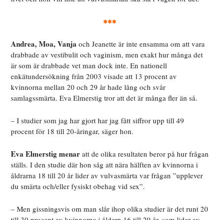
***
Andrea, Moa, Vanja
och Jeanette är inte ensamma om att vara
drabbade av vestibulit och vaginism, men exakt hur många det
är som är drabbade vet man dock inte. En nationell
enkätundersökning från 2003 visade att 13 procent av
kvinnorna mellan 20 och 29 år hade lång och svår
samlagssmärta. Eva Elmerstig tror att det är många fler än så.
– I studier som jag har gjort har jag fått siffror upp till 49
procent för 18 till 20-åringar, säger hon.
Eva Elmerstig menar
att de olika resultaten beror på hur frågan
ställs. I den studie där hon såg att nära hälften av kvinnorna i
åldrarna 18 till 20 år lider av vulvasmärta var frågan ”upplever
du smärta och/eller fysiskt obehag vid sex”.
– Men gissningsvis om man slår ihop olika studier är det runt 20
till 30 procent av kvinnorna i åldern 16 till 29 år, som lider av