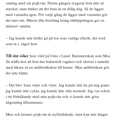
samlag med sin pojkvän. Första gången reagerar hon inte så
mycket, utan tänker att det bara är en dålig dag. Så de ligger
med varandra igen. För varje gång de ligger med varandra gör
det mer ont. Minsta lilla beröring kring slidöppningen ger en
intensiv smärta.
– Jag kunde inte heller gå på toa som vanligt efteråt, det sved
som in i, säger hon.
Till slut söker
hon vård på Umo i Lund. Barnmorskan som Moa
får träffa tror att hon har bakteriell vaginos och skriver i samråd
med läkare ut en antibiotikakur till henne. Men antibiotikan gör
det inte bättre.
– Det blev bara värre och värre. Jag kunde inte ha på mig jeans,
jag kunde inte cykla, jag kunde inte sitta normalt. Jag var också
i ett förhållande med min pojkvän och vi kunde inte göra
någonting tillsammans.
Moa och hennes
pojkvän är nyförälskade, men kan inte längre