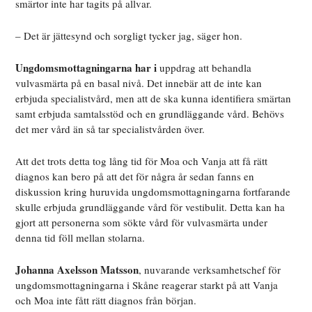
smärtor inte har tagits på allvar.
– Det är jättesynd och sorgligt tycker jag, säger hon.
Ungdomsmottagningarna har i
uppdrag
att behandla
vulvasmärta på en basal nivå. Det innebär att de inte kan
erbjuda specialistvård, men att de ska kunna identifiera smärtan
samt erbjuda samtalsstöd och en grundläggande vård. Behövs
det mer vård än så tar specialistvården över.
Att det trots
detta tog lång tid för Moa och Vanja att få rätt
diagnos kan bero på att det för några år sedan fanns en
diskussion kring huruvida ungdomsmottagningarna fortfarande
skulle erbjuda grundläggande vård för vestibulit. Detta kan ha
gjort att personerna som sökte vård för vulvasmärta under
denna tid föll mellan stolarna.
Johanna Axelsson Matsson
,
nuvarande
verksamhetschef för
ungdomsmottagningarna i Skåne reagerar starkt på att Vanja
och Moa inte fått rätt diagnos från början.