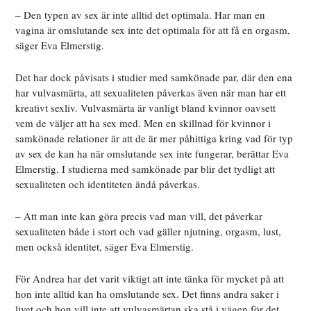
– Den typen av sex är inte alltid det optimala. Har man en
vagina är omslutande sex inte det optimala för att få en orgasm,
säger Eva Elmerstig.
Det har dock
påvisats i studier med samkönade par, där den ena
har vulvasmärta, att sexualiteten påverkas även när man har ett
kreativt sexliv. Vulvasmärta är vanligt bland kvinnor oavsett
vem de väljer att ha sex med. Men en skillnad för kvinnor i
samkönade relationer är att de är mer påhittiga kring vad för typ
av sex de kan ha när omslutande sex inte fungerar, berättar Eva
Elmerstig. I studierna med samkönade par blir det tydligt att
sexualiteten och identiteten ändå påverkas.
– Att man inte kan göra precis vad man vill, det påverkar
sexualiteten både i stort och vad gäller njutning, orgasm, lust,
men också identitet, säger Eva Elmerstig.
För Andrea har
det varit viktigt att inte tänka för mycket på att
hon inte alltid kan ha omslutande sex. Det finns andra saker i
livet och hon vill inte att vulvasmärtan ska stå i vägen för det.