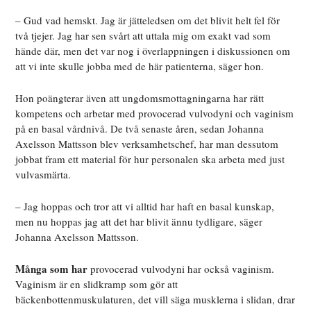
– Gud vad hemskt. Jag är jätteledsen om det blivit helt fel för
två tjejer. Jag har sen svårt att uttala mig om exakt vad som
hände där, men det var nog i överlappningen i diskussionen om
att vi inte skulle jobba med de här patienterna, säger hon.
Hon poängterar även
att ungdomsmottagningarna har rätt
kompetens och arbetar med provocerad vulvodyni och vaginism
på en basal vårdnivå. De två senaste åren, sedan Johanna
Axelsson Mattsson blev verksamhetschef, har man dessutom
jobbat fram ett material för hur personalen ska arbeta med just
vulvasmärta.
– Jag hoppas och tror att vi alltid har haft en basal kunskap,
men nu hoppas jag att det har blivit ännu tydligare, säger
Johanna Axelsson Mattsson.
Många som har
provocerad vulvodyni har också vaginism.
Vaginism är en slidkramp som gör att
bäckenbottenmuskulaturen, det vill säga musklerna i slidan, drar