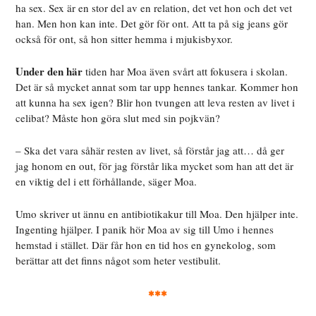
ha sex. Sex är en stor del av en relation, det vet hon och det vet
han. Men hon kan inte. Det gör för ont. Att ta på sig jeans gör
också för ont, så hon sitter hemma i mjukisbyxor.
Under den här
tiden har Moa även svårt att fokusera i skolan.
Det är så mycket annat som tar upp hennes tankar. Kommer hon
att kunna ha sex igen? Blir hon tvungen att leva resten av livet i
celibat? Måste hon göra slut med sin pojkvän?
– Ska det vara såhär resten av livet, så förstår jag att… då ger
jag honom en out, för jag förstår lika mycket som han att det är
en viktig del i ett förhållande, säger Moa.
Umo skriver ut
ännu en antibiotikakur till Moa. Den hjälper inte.
Ingenting hjälper. I panik hör Moa av sig till Umo i hennes
hemstad i stället. Där får hon en tid hos en gynekolog, som
berättar att det finns något som heter vestibulit.
***