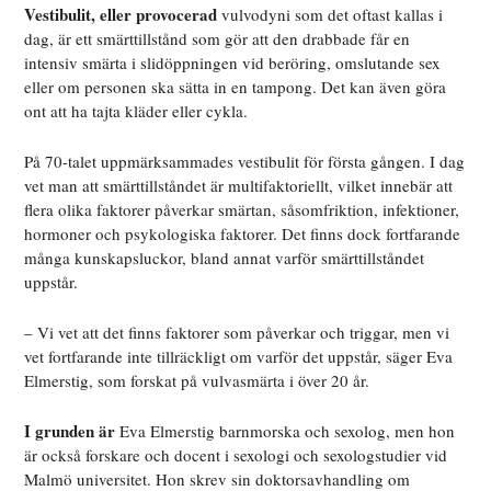
Vestibulit, eller provocerad
vulvodyni
som det oftast kallas i
dag, är ett smärttillstånd som gör att den drabbade får en
intensiv smärta i slidöppningen vid beröring, omslutande sex
eller om personen ska sätta in en tampong. Det kan även göra
ont att ha tajta kläder eller cykla.
På 70-talet uppmärksammades
vestibulit
för första gången. I dag
vet man att smärttillståndet är multifaktoriellt, vilket innebär att
flera olika faktorer påverkar smärtan, såsomfriktion, infektioner,
hormoner och psykologiska faktorer. Det finns dock fortfarande
många kunskapsluckor, bland annat varför smärttillståndet
uppstår.
– Vi vet att det finns faktorer som påverkar och triggar, men vi
vet fortfarande inte tillräckligt om varför det uppstår, säger Eva
Elmerstig, som forskat på vulvasmärta i över 20 år.
I grunden är
Eva Elmerstig barnmorska och sexolog, men hon
är också forskare och docent i sexologi och sexologstudier vid
Malmö universitet. Hon skrev sin doktorsavhandling om