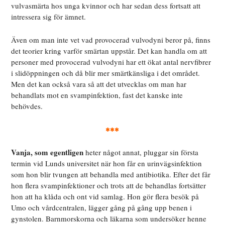
vulvasmärta hos unga kvinnor och har sedan dess fortsatt att
intressera sig för ämnet.
Även om man
inte vet vad provocerad vulvodyni beror på, finns
det teorier kring varför smärtan uppstår. Det kan handla om att
personer med provocerad vulvodyni har ett ökat antal nervfibrer
i slidöppningen och då blir mer smärtkänsliga i det området.
Men det kan också vara så att det utvecklas om man har
behandlats mot en svampinfektion, fast det kanske inte
behövdes.
***
Vanja, som egentligen
heter något annat,
pluggar sin första
termin vid Lunds universitet när hon får en urinvägsinfektion
som hon blir tvungen att behandla med antibiotika. Efter det får
hon flera svampinfektioner och trots att de behandlas fortsätter
hon att ha klåda och ont vid samlag. Hon gör flera besök på
Umo och vårdcentralen, lägger gång på gång upp benen i
gynstolen. Barnmorskorna och läkarna som undersöker henne