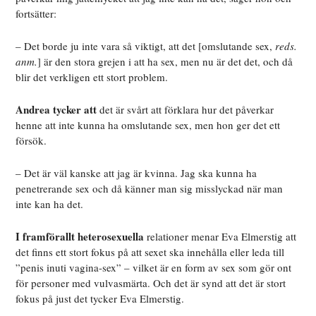
fortsätter:
– Det borde ju inte vara så viktigt, att det [omslutande sex,
reds.
anm.
] är den stora grejen i att ha sex, men nu är det det, och då
blir det verkligen ett stort problem.
Andrea tycker att
det
är svårt att förklara hur det påverkar
henne att inte kunna ha omslutande sex, men hon ger det ett
försök.
– Det är väl kanske att jag är kvinna. Jag ska kunna ha
penetrerande sex och då känner man sig misslyckad när man
inte kan ha det.
I framförallt heterosexuella
relationer
menar Eva Elmerstig att
det finns ett stort fokus på att sexet ska innehålla eller leda till
”penis inuti vagina-sex” – vilket är en form av sex som gör ont
för personer med vulvasmärta. Och det är synd att det är stort
fokus på just det tycker Eva Elmerstig.