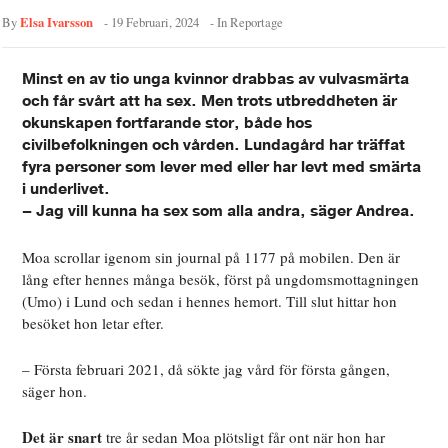
Elsa Ivarsson
By
-
19 Februari, 2024
- In
Reportage
Minst en av tio unga kvinnor drabbas av vulvasmärta
och får svårt att ha sex. Men trots utbreddheten är
okunskapen fortfarande stor, både hos
civilbefolkningen och vården. Lundagård har träffat
fyra personer som lever med eller har levt med smärta
i underlivet.
– Jag vill kunna ha sex som alla andra, säger Andrea.
Moa scrollar igenom sin journal på 1177 på mobilen. Den är
lång efter hennes många besök, först på ungdomsmottagningen
(Umo) i Lund och sedan i hennes hemort. Till slut hittar hon
besöket hon letar efter.
– Första februari 2021, då sökte jag vård för första gången,
säger hon.
Det är snart
tre år sedan Moa plötsligt får ont när hon har