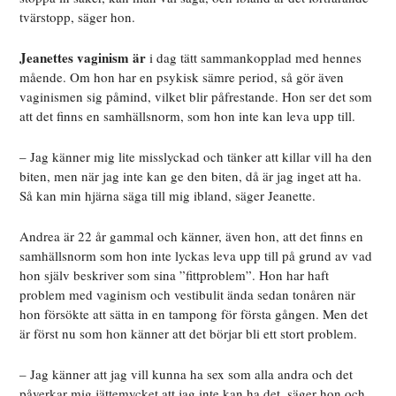
tvärstopp, säger hon.
Jeanettes vaginism är
i dag tätt sammankopplad med hennes
mående. Om hon har en psykisk sämre period, så gör även
vaginismen sig påmind, vilket blir påfrestande. Hon ser det som
att det finns en samhällsnorm, som hon inte kan leva upp till.
– Jag känner mig lite misslyckad och tänker att killar vill ha den
biten, men när jag inte kan ge den biten, då är jag inget att ha.
Så kan min hjärna säga till mig ibland, säger Jeanette.
Andrea är 22
år gammal och känner, även hon, att det finns en
samhällsnorm som hon inte lyckas leva upp till på grund av vad
hon själv beskriver som sina ”fittproblem”. Hon har haft
problem med vaginism och vestibulit ända sedan tonåren när
hon försökte att sätta in en tampong för första gången. Men det
är först nu som hon känner att det börjar bli ett stort problem.
– Jag känner att jag vill kunna ha sex som alla andra och det
påverkar mig jättemycket att jag inte kan ha det, säger hon och