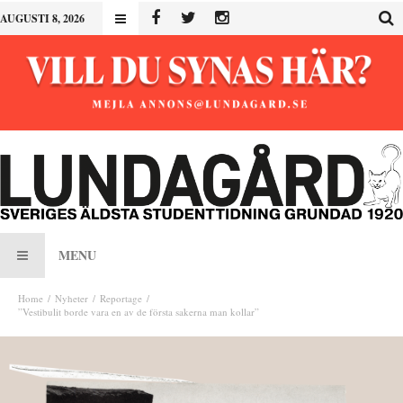
AUGUSTI 8, 2026
MENU
Home
Nyheter
Reportage
”Vestibulit borde vara en av de första sakerna man kollar”