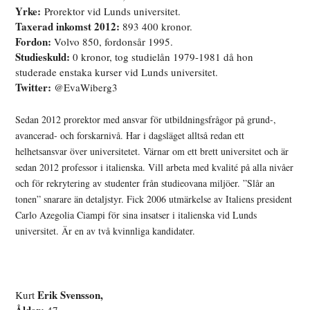
Yrke:
Prorektor vid Lunds universitet.
Taxerad inkomst 2012:
893 400 kronor.
Fordon:
Volvo 850, fordonsår 1995.
Studieskuld:
0 kronor, tog studielån 1979-1981 då hon
studerade enstaka kurser vid Lunds universitet.
Twitter:
@EvaWiberg3
Sedan 2012 prorektor med ansvar för utbildningsfrågor på grund-,
avancerad- och forskarnivå. Har i dagsläget alltså redan ett
helhetsansvar över universitetet. Värnar om ett brett universitet och är
sedan 2012 professor i italienska. Vill arbeta med kvalité på alla nivåer
och för rekrytering av studenter från studieovana miljöer. ”Slår an
tonen” snarare än detaljstyr. Fick 2006 utmärkelse av Italiens president
Carlo Azegolia Ciampi för sina insatser i italienska vid Lunds
universitet. Är en av två kvinnliga kandidater.
Erik
Svensson,
Kurt
Ålder:
.
47