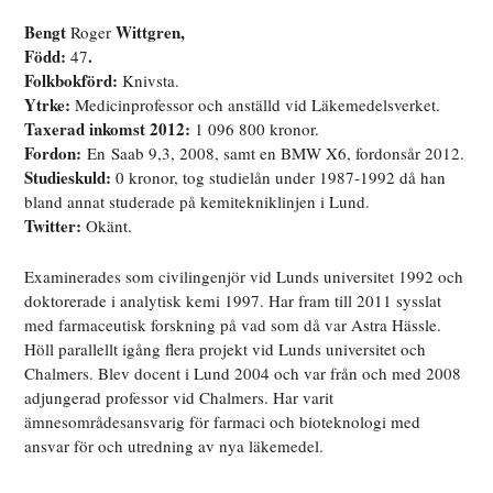
Bengt
Wittgren,
Roger
Född:
.
47
Folkbokförd:
Knivsta.
Ytrke:
Medicinprofessor och anställd vid Läkemedelsverket.
Taxerad inkomst 2012:
1 096 800 kronor.
Fordon:
En
Saab 9,3, 2008, samt en BMW X6, fordonsår 2012.
Studieskuld:
0 kronor, tog studielån under 1987-1992 då han
bland annat studerade på kemitekniklinjen i Lund.
Twitter:
Okänt.
Examinerades som civilingenjör vid Lunds universitet 1992 och
doktorerade i analytisk kemi 1997. Har fram till 2011 sysslat
med farmaceutisk forskning på vad som då var Astra Hässle.
Höll parallellt igång flera projekt vid Lunds universitet och
Chalmers. Blev docent i Lund 2004 och var från och med 2008
adjungerad professor vid Chalmers. Har varit
ämnesområdesansvarig för farmaci och bioteknologi med
ansvar för och utredning av nya läkemedel.