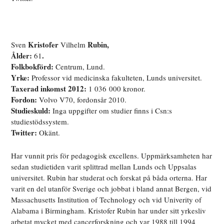
Kristofer
Rubin,
Sven
Vilhelm
Ålder:
.
61
Folkbokförd:
Centrum, Lund.
Yrke:
Professor vid medicinska fakulteten, Lunds universitet.
Taxerad inkomst 2012:
1 036 000 kronor.
Fordon:
Volvo V70, fordonsår 2010.
Studieskuld:
Inga uppgifter om studier finns i Csn:s
studiestödssystem.
Twitter:
Okänt.
Har vunnit pris för pedagogisk excellens. Uppmärksamheten har
sedan studietiden varit splittrad mellan Lunds och Uppsalas
universitet. Rubin har studerat och forskat på båda orterna. Har
varit en del utanför Sverige och jobbat i bland annat Bergen, vid
Massachusetts Institution of Technology och vid Univerity of
Alabama i Birmingham. Kristofer Rubin har under sitt yrkesliv
arbetat mycket med cancerforskning och var 1988 till 1994