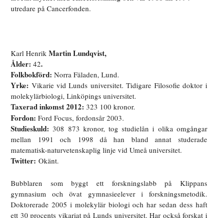
utredare på Cancerfonden.
Martin Lundqvist,
Karl Henrik
Ålder:
.
42
Folkbokförd:
Norra Fäladen, Lund.
Yrke:
Vikarie vid Lunds universitet. Tidigare Filosofie doktor i
molekylärbiologi, Linköpings universitet.
Taxerad inkomst 2012:
323 100 kronor.
Fordon:
Ford Focus, fordonsår 2003.
Studieskuld:
308 873 kronor, tog studielån i olika omgångar
mellan 1991 och 1998 då han bland annat studerade
matematisk-naturvetenskaplig linje vid Umeå universitet.
Twitter:
Okänt.
Bubblaren som byggt ett forskningslabb på Klippans
gymnasium och övat gymnasieelever i forskningsmetodik.
Doktorerade 2005 i molekylär biologi och har sedan dess haft
ett 30 procents vikariat på Lunds universitet. Har också forskat i