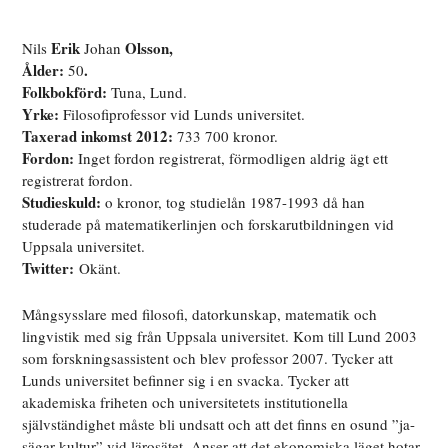
Erik
Olsson,
Nils
Johan
Ålder:
.
50
Folkbokförd:
Tuna, Lund.
Yrke:
Filosofiprofessor vid Lunds universitet.
Taxerad inkomst 2012:
733 700 kronor.
Fordon:
Inget fordon registrerat, förmodligen aldrig ägt ett
registrerat fordon.
Studieskuld:
o kronor, tog studielån 1987-1993 då han
studerade på matematikerlinjen och forskarutbildningen vid
Uppsala universitet.
Twitter:
Okänt.
Mångsysslare med filosofi, datorkunskap, matematik och
lingvistik med sig från Uppsala universitet. Kom till Lund 2003
som forskningsassistent och blev professor 2007. Tycker att
Lunds universitet befinner sig i en svacka. Tycker att
akademiska friheten och universitetets institutionella
självständighet måste bli undsatt och att det finns en osund ”ja-
sägar-kultur” vid lärosätet. Anser att det ekonomiska läget hotar