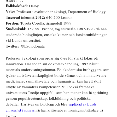
Folkbokförd:
Dalby.
Yrke:
Professor i evolutionär ekologi, Department of Biology.
Taxerad inkomst 2012:
640 200 kronor.
Fordon:
Toyota Corolla, årsmodell 1999.
Studieskuld:
152 881 kronor, tog studielån 1987-1993 då han
studerade biologlinjen, enstaka kurser och forskarutbildningen
vid Lunds universitet.
Twitter:
@Evolodonata
Professor i ekologi som oroar sig över för starkt fokus på
innovation. Har sedan sin doktorsavhandling 1992 hållit i
tusentals undervisningstimmar. En akademiska brobyggare som
tycker att tvärvetenskaplighet borde värnas och att naturvetare,
medicinare, samhällsvetare och humanister kan ha ett stort
utbyte av varandras kompetenser. Vill också framhäva
universitetets ”tredje uppgift”, som han menar kan få spridning
genom populärvetenskap, folkbildning och politiska
debatter.
Har även en fotoblogg och blev
uppläxad av Lunds
universitet i somras
när han kritiserade en meningsmotståndare på
Twitter.