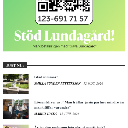
JUST NU:
Glad sommar!
SMILLA SUNDÉN PETTERSSON
12 JUNI, 2026
Lössen kliver av: ”Man träffar ju sin partner mindre än
man träffar varandra”
MARIUS LYCKÅ
12 JUNI, 2026
Är jag den enda som inte går på uppåttjack?