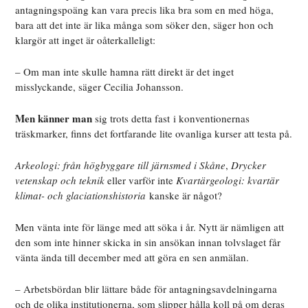
antagningspoäng kan vara precis lika bra som en med höga,
bara att det inte är lika många som söker den, säger hon och
klargör att inget är oåterkalleligt:
– Om man inte skulle hamna rätt direkt är det inget
misslyckande, säger Cecilia Johansson.
Men känner man
sig trots detta fast
i konventionernas
träskmarker, finns det fortfarande lite ovanliga kurser att testa på.
Arkeologi: från högbyggare till järnsmed i Skåne
,
Drycker
vetenskap och teknik
eller varför inte
Kvartärgeologi: kvartär
klimat- och glaciationshistoria
kanske är något?
Men vänta inte för länge med att söka i år. Nytt är nämligen att
den som inte hinner skicka in sin ansökan innan tolvslaget får
vänta ända till december med att göra en sen anmälan.
– Arbetsbördan blir lättare både för antagningsavdelningarna
och de olika institutionerna, som slipper hålla koll på om deras