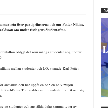
NÄ
 samarbeta över partigränserna och om
Petter Niklas
.
aldsson om under tisdagens Studentafton.
tudentafton oblygt det som många studenter nog undrar
O.
n allians mellan studenter och LO, svarade
Karl-Petter
 för anställda och har uppåt en och en halv miljon
de Karl-Petter Thorwaldsson i huvudsak
framåt och såg
r.
are att studenter och anställda delar samma typer av