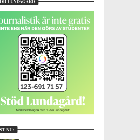
TÖD LUNDAGÅRD
ST NU: