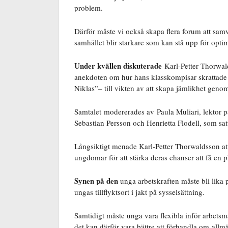
problem.
Därför måste vi också skapa flera forum att samve
samhället blir starkare som kan stå upp för opti
Under kvällen diskuterade
Karl-Petter Thorwald
anekdoten om hur hans klasskompisar skrattade 
Niklas”– till vikten av att skapa jämlikhet genom
Samtalet modererades av Paula Muliari, lektor
Sebastian Persson och Henrietta Flodell, som sat
Långsiktigt menade Karl-Petter Thorwaldsson at
ungdomar för att stärka deras chanser att få en 
Synen på den
unga arbetskraften måste bli lika
ungas tillflyktsort i jakt på sysselsättning.
Samtidigt måste unga vara flexibla inför arbets
det kan därför vara bättre att förhandla om allmä