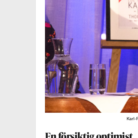
Karl-
En försiktig optimist