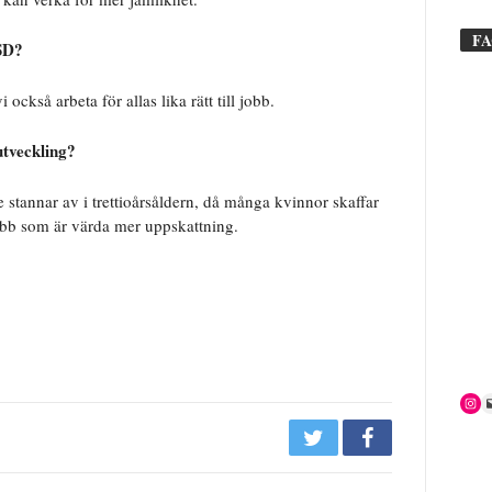
F
SD?
 också arbeta för allas lika rätt till jobb.
utveckling?
te stannar av i trettioårsåldern, då många kvinnor skaffar
obb som är värda mer uppskattning.