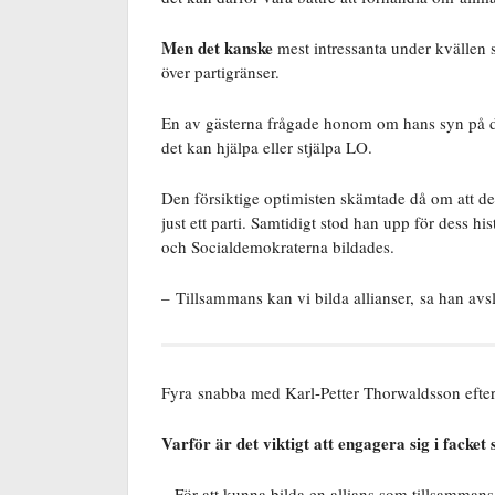
Men det kanske
mest intressanta under kvällen 
över partigränser.
En av gästerna frågade honom om hans syn på d
det kan hjälpa eller stjälpa LO.
Den försiktige optimisten skämtade då om att det
just ett parti. Samtidigt stod han upp för dess h
och Socialdemokraterna bildades.
– Tillsammans kan vi bilda allianser, sa han avs
Fyra snabba med Karl-Petter Thorwaldsson efter
Varför är det viktigt att engagera sig i facket
– För att kunna bilda en allians som tillsamman