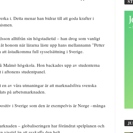
S
rka i. Detta menar han bidrar till att goda krafter i
mismen.
sson alltifrån sin högstadietid – han drog som vanligt
åt honom när lärarna läste upp hans mellannamn ”Petter
 att åstadkomma full sysselsättning i Sverige.
 på Malmö högskola. Hon backades upp av studenterna
t i aftonens studentpanel.
t en av våra utmaningar är att marknadsföra svenska
plats på arbetsmarknaden.
 positiv i Sverige som den är exempelvis är Norge –många
JU
marknaden – globaliseringen har förändrat spelplanen och
n visstid än att avskaffa den helt.