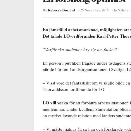
Rebecca Bornlid
By
-
25 November, 2015
- In
Nyheter
En jämställd arbetsmarknad, möjligheten att
Det talade LO-ordföranden Karl-Petter Thorw
”Varför ska studenter bry sig om facket?”
En person i publiken frågade under tisdagens s
när de hör om Landsorganisationen i Sverige, L
– Visst vore det fantastiskt om vi skulle bilda e
Thorwaldsson, ordförande för LO.
LO vill verka
för att förbättra arbetssituationen
medlemmar. Under kvällens Studentafton blicka
en mycket lovande relation med landets studente
– Vi måste hjälpas åt, sa han och förklarade vid