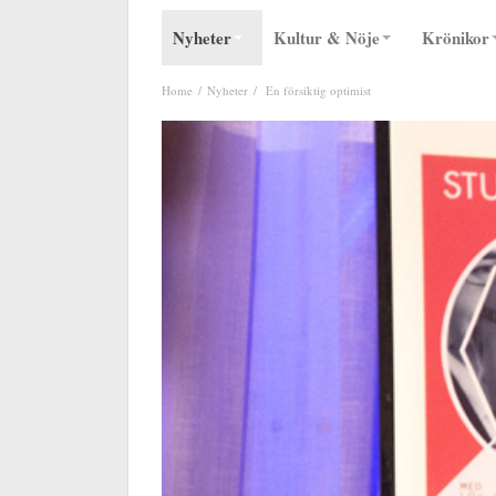
Nyheter
Kultur & Nöje
Krönikor
Home
Nyheter
En försiktig optimist