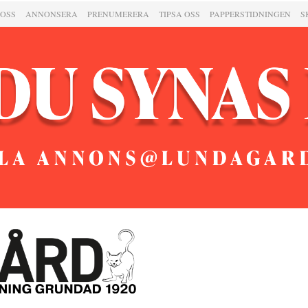
 OSS
ANNONSERA
PRENUMERERA
TIPSA OSS
PAPPERSTIDNINGEN
S