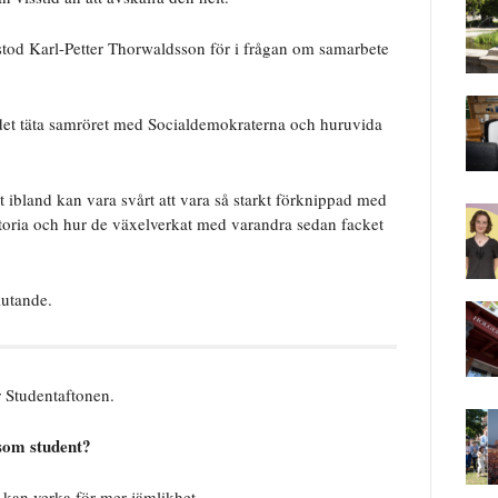
stod Karl-Petter Thorwaldsson för i frågan om samarbete
et täta samröret med Socialdemokraterna och huruvida
 ibland kan vara svårt att vara så starkt förknippad med
istoria och hur de växelverkat med varandra sedan facket
lutande.
 Studentaftonen.
 som student?
s kan verka för mer jämlikhet.