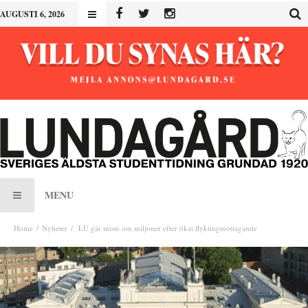
AUGUSTI 6, 2026
MENU
Home
Nyheter
LU går miste om miljoner efter ökat flyktingmottagande