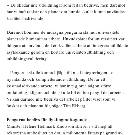
– De skadar inte
utbildningar som redan bedrivs
, men däremot
har vi haft tankar och planer om hur de skulle kunna användas
kvalitetsbedrivande.
Däremot kommer de indragna pengarna slå mot universitets
planerade humanitära arbete.
Huvudspåret för universitetet var
tidigare att använda de i ett kvalitetsarbete att integrera utbildade
asylsökande genom en kortare universitetsutbildning och
utbildningsvalidering.
– Pengarna skulle kunna hjälpa till med integreringen av
nyanlända och kompletterande utbildning. Det är ett
kostnadsdrivande arbete, vi har inte gjort
i någon större
omfattning
tidigare och det skulle bli en bra peng i det arbetet.
Vi kan
därmed
inte bedriva det arbetet
på det viset som vi
önskat och planerat för
, säger Tim Ekberg.
Pengarna behövs för flyktingmottagande
Minister Helene Hellmark Knutsson skriver i sitt mejl till
rektorerna att beslutet att dra in miljonerna fattats på grund av