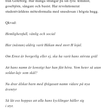
från Göteborg. Har många strängar på sin lyra: feminist,
gosebjörn, sångare och basist. Har revolutionerat
studentvärldens mötesformalia med snusdosan i högsta hugg.
Qkvad:
Hemlighetsfull, vänlig och social
Har (nästan) aldrig varit Håkan med stort H lojal.
Om Ernst är borgerlig eller ej, ska ha varit hans största gräl
Att hans namn är konstigt har han fått höra. Vem heter så utan
soldat-lajv som skäl?
Nu drar älskat barn med ifrågasatt namn vidare på nya
äventyr
Så låt oss hoppas att alla hans kycklingar håller sig
i styr.