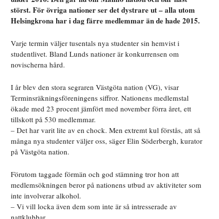
störst. För övriga nationer ser det dystrare ut – alla utom
Helsingkrona har i dag färre medlemmar än de hade 2015.
Varje termin väljer tusentals nya studenter sin hemvist i
studentlivet. Bland Lunds nationer är konkurrensen om
novischerna hård.
I år blev den stora segraren Västgöta nation (VG), visar
Terminsräkningsföreningens siffror. Nationens medlemstal
ökade med 23 procent jämfört med november förra året, ett
tillskott på 530 medlemmar.
– Det har varit lite av en chock. Men extremt kul förstås, att så
många nya studenter väljer oss, säger Elin Söderbergh, kurator
på Västgöta nation.
Förutom taggade förmän och god stämning tror hon att
medlemsökningen beror på nationens utbud av aktiviteter som
inte involverar alkohol.
– Vi vill locka även dem som inte är så intresserade av
nattklubbar,