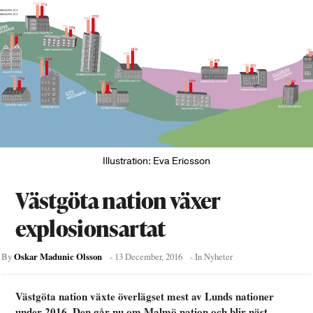
Illustration: Eva Ericsson
Västgöta nation växer
explosionsartat
Oskar Madunic Olsson
By
-
13 December, 2016
- In
Nyheter
Västgöta nation växte överlägset mest av Lunds nationer
under 2016. Den går nu om Malmö nation och blir näst