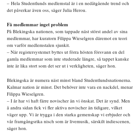
– Hela Studentlunds medlemstal är i en nedåtgående trend och
det påverkar även oss, säger Julia Herou.
Få medlemmar inget problem
På Blekingska nationen, som tappade näst störst andel av sina
medlemmar, har kuratorn Filippa Wieselgren däremot en teori
om varför medlemstalen sjunkit.
– När registersystemet byttes ut förra hösten försvann en del
gamla medlemmar som inte studerade längre, så tappet kanske
inte är lika stort som det ser ut i verkligheten, säger hon.
Blekingska är numera näst minst bland Studentlundsnationerna.
Kalmar nation är minst. Det behöver inte vara en nackdel, menar
Filippa Wieselgren.
– I år har vi haft färre novischer än vi önskat. Det är synd. Men
å andra sidan fick vi fler aktiva novischer än tidigare, vilket
väger upp. Vi är trygga i den starka gemenskap vi erbjuder och
vår framgångsrika nisch som är livemusik, särskilt indiescenen,
säger hon.