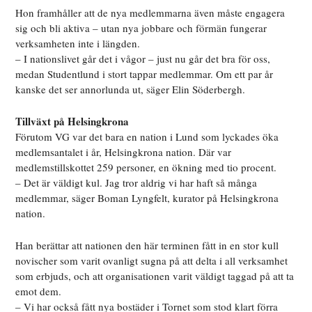
Hon framhåller att de nya medlemmarna även måste engagera
sig och bli aktiva – utan nya jobbare och förmän fungerar
verksamheten inte i längden.
– I nationslivet går det i vågor – just nu går det bra för oss,
medan Studentlund i stort tappar medlemmar. Om ett par år
kanske det ser annorlunda ut, säger Elin Söderbergh.
Tillväxt på Helsingkrona
Förutom VG var det bara en nation i Lund som lyckades öka
medlemsantalet i år, Helsingkrona nation. Där var
medlemstillskottet 259 personer, en ökning med tio procent.
– Det är väldigt kul. Jag tror aldrig vi har haft så många
medlemmar, säger Boman Lyngfelt, kurator på Helsingkrona
nation.
Han berättar att nationen den här terminen fått in en stor kull
novischer som varit ovanligt sugna på att delta i all verksamhet
som erbjuds, och att organisationen varit väldigt taggad på att ta
emot dem.
– Vi har också fått nya bostäder i Tornet som stod klart förra