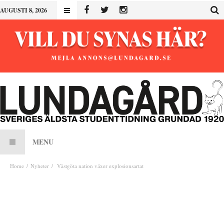
AUGUSTI 8, 2026
MENU
Home
Nyheter
Västgöta nation växer explosionsartat