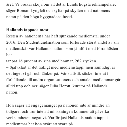
året. Vi brukar skoja om att det är Lunds högsta reklampelare,
säger Boman Lyngfelt och syftar på skylten med nationens
namn på den höga byggnadens fasad.
Hallands tappade mest
Resten av nationerna har haft sjunkande medlemstal under
2016. Den Studentlundsnation som förlorade störst andel av sin
medlemskår var Hallands nation, som jämfört med förra hösten
har
tappat 16 procent av sina medlemmar, 262 stycken.
– Självklart är det tråkigt med medlemstapp, men samtidigt är
det inget vi går och tänker på. Vår statistik sticker inte ut i
förhållande till andra organisationers och antalet medlemmar går
alltid upp och ner, säger Julia Herou, kurator på Hallands
nation.
Hon säger att engagemanget på nationen inte är mindre än
tidigare, och tror inte att minskningen kommer att påverka
verksamheten negativt. Varför just Hallands nation tappat
medlemmar har hon svårt att svara på.