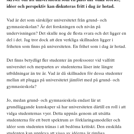
idéer och perspektiv kan diskuteras fritt i dag är hotad.
Vad är det som särskiljer universitetet från grund- och
gymnasieskolan? Är det forskningen och nivån på
undervisningen? Det skulle nog de flesta svara och det ligger en
del i det. Jag tror dock att den verkliga skillnaden ligger i
friheten som finns på universiteten. En frihet som i dag är hotad.
Det finns betydligt fler studenter än professorer vid valfritt
universitet och merparten av studenterna läser inte längre
utbildningar än tre år. Vad är då skillnaden för dessa studenter
mellan att plugga på universitetet jämfört med på grund- och
gymnasieskola?
Jo, medan grund- och gymnasieskola endast lär ut
grundläggande kunskaper så har universiteten därtill en roll i att
vidga studenternas vyer. Detta uppnås genom att utsätta
studenterna för ett brett spektrum av förklaringsmodeller och
idéer som studenten tränas i att bedöma kritiskt. Den enskilda
studenten kan uppleva att vissa av idéerna är rimliga,