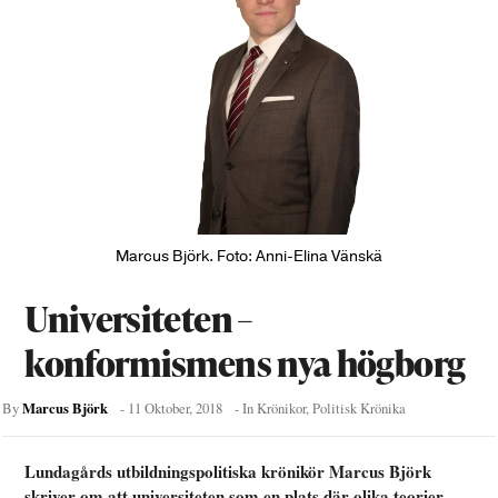
Marcus Björk. Foto: Anni-Elina Vänskä
Universiteten –
konformismens nya högborg
Marcus Björk
By
-
11 Oktober, 2018
- In
Krönikor
,
Politisk Krönika
Lundagårds utbildningspolitiska krönikör Marcus Björk
skriver om att universiteten som en plats där olika teorier,