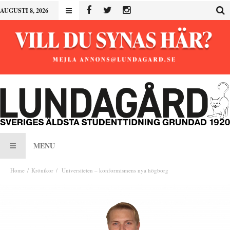
AUGUSTI 8, 2026
MENU
Home
Krönikor
Universiteten – konformismens nya högborg