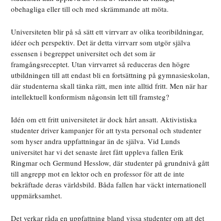
obehagliga eller till och med skrämmande att möta.
Universiteten blir på så sätt ett virrvarr av olika teoribildningar,
idéer och perspektiv. Det är detta virrvarr som utgör själva
essensen i begreppet universitet och det som är
framgångsreceptet. Utan virrvarret så reduceras den högre
utbildningen till att endast bli en fortsättning på gymnasieskolan,
där studenterna skall tänka rätt, men inte alltid fritt. Men när har
intellektuell konformism någonsin lett till framsteg?
Idén om ett fritt universitetet är dock hårt ansatt. Aktivistiska
studenter driver kampanjer för att tysta personal och studenter
som hyser andra uppfattningar än de själva. Vid Lunds
universitet har vi det senaste året fått uppleva fallen Erik
Ringmar och Germund Hesslow, där studenter på grundnivå gått
till angrepp mot en lektor och en professor för att de inte
bekräftade deras världsbild. Båda fallen har väckt internationell
uppmärksamhet.
Det verkar råda en uppfattning bland vissa studenter om att det