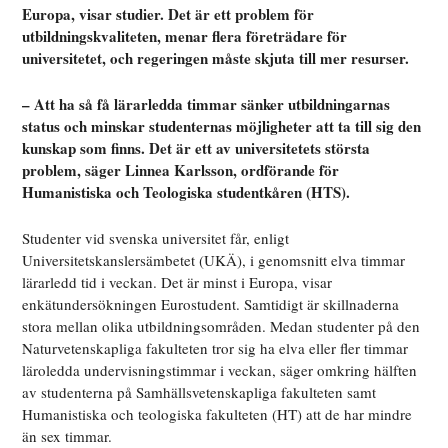
Europa, visar studier. Det är ett problem för
utbildningskvaliteten, menar flera företrädare för
universitetet, och regeringen måste skjuta till mer resurser.
– Att ha så få lärarledda timmar sänker utbildningarnas
status och minskar studenternas möjligheter att ta till sig den
kunskap som finns. Det är ett av universitetets största
problem, säger Linnea Karlsson, ordförande för
Humanistiska och Teologiska studentkåren (HTS).
Studenter vid svenska universitet får, enligt
Universitetskanslersämbetet (UKÄ), i genomsnitt elva timmar
lärarledd tid i veckan. Det är minst i Europa, visar
enkätundersökningen Eurostudent. Samtidigt är skillnaderna
stora mellan olika utbildningsområden. Medan studenter på den
Naturvetenskapliga fakulteten tror sig ha elva eller fler timmar
läroledda undervisningstimmar i veckan, säger omkring hälften
av studenterna på Samhällsvetenskapliga fakulteten samt
Humanistiska och teologiska fakulteten (HT) att de har mindre
än sex timmar.