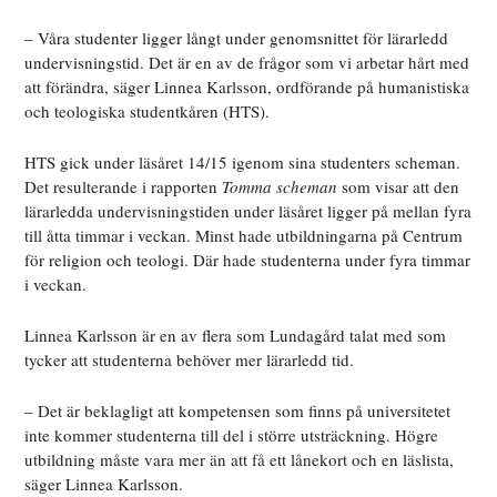
– Våra studenter ligger långt under genomsnittet för lärarledd
undervisningstid. Det är en av de frågor som vi arbetar hårt med
att förändra, säger Linnea Karlsson, ordförande på humanistiska
och teologiska studentkåren (HTS).
HTS gick under läsåret 14/15 igenom sina studenters scheman.
Det resulterande i rapporten
Tomma scheman
som visar att den
lärarledda undervisningstiden under läsåret ligger på mellan fyra
till åtta timmar i veckan. Minst hade utbildningarna på Centrum
för religion och teologi. Där hade studenterna under fyra timmar
i veckan.
Linnea Karlsson är en av flera som Lundagård talat med som
tycker att studenterna behöver mer lärarledd tid.
– Det är beklagligt att kompetensen som finns på universitetet
inte kommer studenterna till del i större utsträckning. Högre
utbildning måste vara mer än att få ett lånekort och en läslista,
säger Linnea Karlsson.