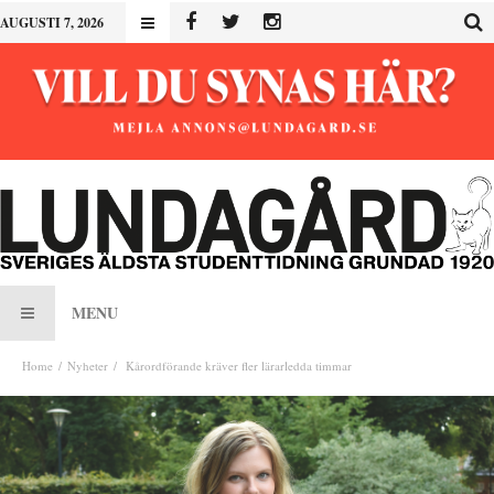
AUGUSTI 7, 2026
MENU
Home
Nyheter
Kårordförande kräver fler lärarledda timmar