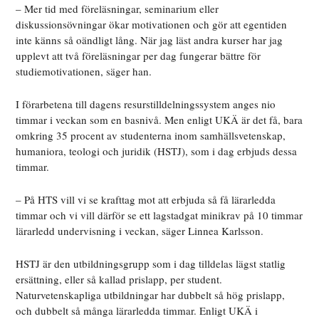
– Mer tid med föreläsningar, seminarium eller
diskussionsövningar ökar motivationen och gör att egentiden
inte känns så oändligt lång. När jag läst andra kurser har jag
upplevt att två föreläsningar per dag fungerar bättre för
studiemotivationen, säger han.
I förarbetena till dagens resurstilldelningssystem anges nio
timmar i veckan som en basnivå. Men enligt UKÄ är det få, bara
omkring 35 procent av studenterna inom samhällsvetenskap,
humaniora, teologi och juridik (HSTJ), som i dag erbjuds dessa
timmar.
– På HTS vill vi se krafttag mot att erbjuda så få lärarledda
timmar och vi vill därför se ett lagstadgat minikrav på 10 timmar
lärarledd undervisning i veckan, säger Linnea Karlsson.
HSTJ är den utbildningsgrupp som i dag tilldelas lägst statlig
ersättning, eller så kallad prislapp, per student.
Naturvetenskapliga utbildningar har dubbelt så hög prislapp,
och dubbelt så många lärarledda timmar. Enligt UKÄ i