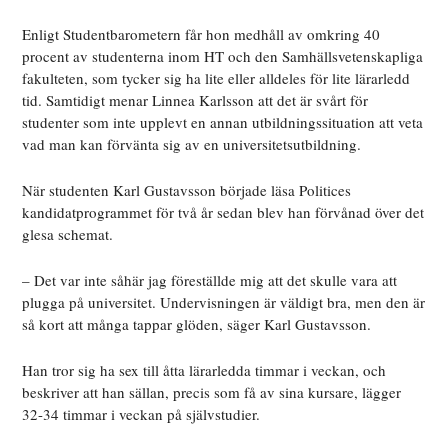
Enligt Studentbarometern får hon medhåll av omkring 40
procent av studenterna inom HT och den Samhällsvetenskapliga
fakulteten, som tycker sig ha lite eller alldeles för lite lärarledd
tid. Samtidigt menar Linnea Karlsson att det är svårt för
studenter som inte upplevt en annan utbildningssituation att veta
vad man kan förvänta sig av en universitetsutbildning.
När studenten Karl Gustavsson började läsa Politices
kandidatprogrammet för två år sedan blev han förvånad över det
glesa schemat.
– Det var inte såhär jag föreställde mig att det skulle vara att
plugga på universitet. Undervisningen är väldigt bra, men den är
så kort att många tappar glöden, säger Karl Gustavsson.
Han tror sig ha sex till åtta lärarledda timmar i veckan, och
beskriver att han sällan, precis som få av sina kursare, lägger
32-34 timmar i veckan på självstudier.