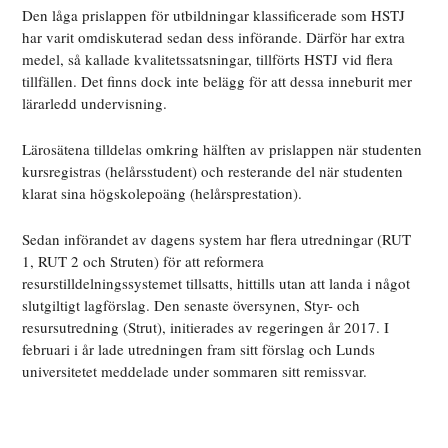
Den låga prislappen för utbildningar klassificerade som HSTJ
har varit omdiskuterad sedan dess införande. Därför har extra
medel, så kallade kvalitetssatsningar, tillförts HSTJ vid flera
tillfällen. Det finns dock inte belägg för att dessa inneburit mer
lärarledd undervisning.
Lärosätena tilldelas omkring hälften av prislappen när studenten
kursregistras (helårsstudent) och resterande del när studenten
klarat sina högskolepoäng (helårsprestation).
Sedan införandet av dagens system har flera utredningar (RUT
1, RUT 2 och Struten) för att reformera
resurstilldelningssystemet tillsatts, hittills utan att landa i något
slutgiltigt lagförslag. Den senaste översynen, Styr- och
resursutredning (Strut), initierades av regeringen år 2017. I
februari i år lade utredningen fram sitt förslag och Lunds
universitetet meddelade under sommaren sitt remissvar.