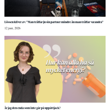
Lössen kliver av: ”Man träffar ju sin partner mindre än man träffar varandra”
12 juni, 2026
Är jag den enda som inte går på uppåttjack?