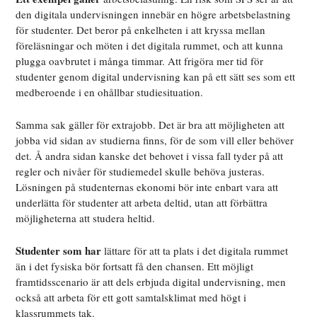
den digitala undervisningen innebär en högre arbetsbelastning
för studenter. Det beror på enkelheten i att kryssa mellan
föreläsningar och möten i det digitala rummet, och att kunna
plugga oavbrutet i många timmar. Att frigöra mer tid för
studenter genom digital undervisning kan på ett sätt ses som ett
medberoende i en ohållbar studiesituation.
Samma sak gäller för extrajobb. Det är bra att möjligheten att
jobba vid sidan av studierna finns, för de som vill eller behöver
det. Å andra sidan kanske det behovet i vissa fall tyder på att
regler och nivåer för studiemedel skulle behöva justeras.
Lösningen på studenternas ekonomi bör inte enbart vara att
underlätta för studenter att arbeta deltid, utan att förbättra
möjligheterna att studera heltid.
Studenter som har
lättare för att ta plats i det digitala rummet
än i det fysiska bör fortsatt få den chansen. Ett möjligt
framtidsscenario är att dels erbjuda digital undervisning, men
också att arbeta för ett gott samtalsklimat med högt i
klassrummets tak.