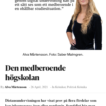
Alva Mårtensson. Foto: Saber Malmgren.
Den medberoende
högskolan
Alva Mårtensson
By
-
26 April, 2021
- In
Krönikor
,
Politisk Krönika
Distansundervisningen har visat prov p
å
flera f
ö
rdelar som
kan inkorporeras
ä
ven efter pandemin. Samtidigt b
ö
r man