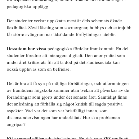
pedagogiska upplägg.
Det studenter verkar uppskatta mest är dels schemats ökade
flexibilitet. Såväl läsning som sovmorgnar, hobbys och extrajobb
får större svängrum när tidsödande förflyttningar uteblir.
Dessutom har vissa
pedagogiska fördelar framkommit. En del
studenter föredrar att interagera digitalt. Den anonymitet som
under året kritiserats för att ta död på det studiesociala kan
också upplevas som en befrielse.
Det är bra att få syn på möjliga förbättringar, och utformningen
av framtidens högskola kommer utan tvekan att påverkas av de
förändringar som gjorts under det senaste året. Samtidigt finns
det anledning att förhålla sig något kritisk till sagda positiva
aspekter. Vad var det som var bristfälligt innan, som
distansundervisningen har underlättat? Hur ska problemen
angripas?
Ett exempel gäller
arbetsbelastning. En risk som SFS ser är att