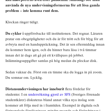
anv
ä
nda de nya undervisningsformerna f
ö
r att lösa gamla
problem – inte komma runt dem.
Klockan ringer tidigt.
Du cyklar i
uppförsbacke till institutionen. Det regnar. Läraren
pratar om obegripligheter och du är för trött och för blyg för att
avbryta med en handuppräckning. Det är sen eftermiddag innan
du kommer hem igen, och du hinner bara läsa i två timmar
innan det är dags att gå på ett kvällspass på jobbet.
Inlämningsuppgifter samlas på hög medan du plockar disk.
Sedan vaknar du. Först om en timme ska du logga in på zoom.
Du somnar om. Lycklig.
Distansundervisningen har inneburit
flera fördelar för
studenter. I en
undersökning gjord av SFS
(Sveriges förenade
studentkårer) diskuteras bland annat vilka nya inslag som
kommer att följa med in i framtiden. Exempel är digitala och
förinspelade föreläsningar, mindre resande och förändringar i