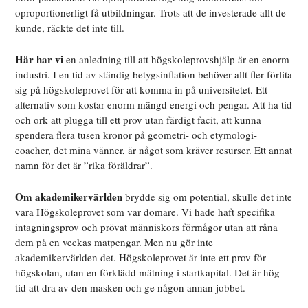
oproportionerligt få utbildningar. Trots att de investerade allt de
kunde, räckte det inte till.
Här har vi
en anledning till att högskoleprovshjälp är en enorm
industri. I en tid av ständig betygsinflation behöver allt fler förlita
sig på högskoleprovet för att komma in på universitetet. Ett
alternativ som kostar enorm mängd energi och pengar. Att ha tid
och ork att plugga till ett prov utan färdigt facit, att kunna
spendera flera tusen kronor på geometri- och etymologi-
coacher, det mina vänner, är något som kräver resurser. Ett annat
namn för det är ”rika föräldrar”.
Om akademikervärlden
brydde sig om potential, skulle det inte
vara Högskoleprovet som var domare. Vi hade haft specifika
intagningsprov och prövat människors förmågor utan att råna
dem på en veckas matpengar. Men nu gör inte
akademikervärlden det. Högskoleprovet är inte ett prov för
högskolan, utan en förklädd mätning i startkapital. Det är hög
tid att dra av den masken och ge någon annan jobbet.