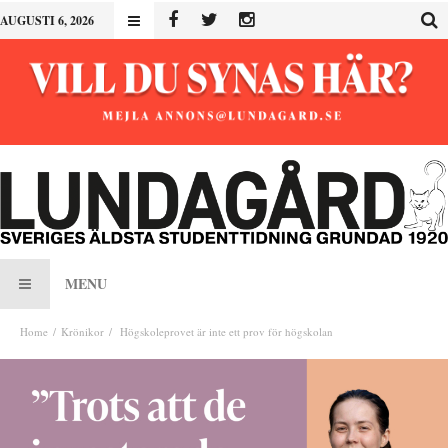
AUGUSTI 6, 2026
MENU
Home
Krönikor
Högskoleprovet är inte ett prov för högskolan