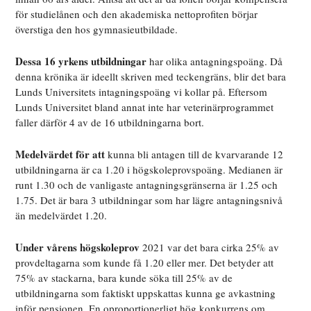
för studielånen och den akademiska nettoprofiten börjar
överstiga den hos gymnasieutbildade.
Dessa 16 yrkens utbildningar
har olika antagningspoäng. Då
denna krönika är ideellt skriven med teckengräns, blir det bara
Lunds Universitets intagningspoäng vi kollar på. Eftersom
Lunds Universitet bland annat inte har veterinärprogrammet
faller därför 4 av de 16 utbildningarna bort.
Medelvärdet för att
kunna bli antagen till de kvarvarande 12
utbildningarna är ca 1.20 i högskoleprovspoäng. Medianen är
runt 1.30 och de vanligaste antagningsgränserna är 1.25 och
1.75. Det är bara 3 utbildningar som har lägre antagningsnivå
än medelvärdet 1.20.
Under vårens högskoleprov
2021 var det bara cirka 25% av
provdeltagarna som kunde få 1.20 eller mer. Det betyder att
75% av stackarna, bara kunde söka till 25% av de
utbildningarna som faktiskt uppskattas kunna ge avkastning
inför pensionen. En oproportionerligt hög konkurrens om