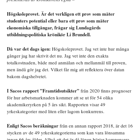
Högskoleprovet. Är det verkligen ett prov som mäter
studenters potential eller bara ett prov som mäter
ekonomiska tillgångar, frågar sig Lundagårds
utbildningspolitiska krönikör Li Brundell.
Då var det dags igen:
Högskoleprovet. Jag vet inte hur många
gånger jag har skrivit det nu. Jag vet inte den exakta
totalkostnaden, både med anmälan och mellanmål till proven,
men ändå gör jag det. Vilket får mig att reflektera över datan
bakom dagshelvetet.
I Sacos rapport ”Framtidsutsikter”
från 2020 finns prognoser
för hur arbetsmarknaden kommer att se ut för 54 olika
akademikeryrken på 5 års sikt. Rapporten visar 49
yrkeskategorier med liten eller lagom konkurrens.
Enligt Sacos beräkningar
från en annan rapport 2018, är det 16
stycken av de 49 yrkeskategorierna som kan vara lönsamma
innan 66 års ålder. Alltså att det är då lönen börjar kompensera