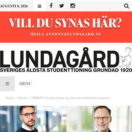
AUGUSTI 8, 2026
MENU
Home
Debatt
DEBATT: Sverige klarar sig inte utan utländsk kompetens