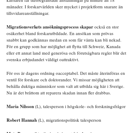
karriären får tidsbegränsade anställningar på mindre än 18
månader. I forskarvärlden sker mycket i projektform snarare än
tillsvidareanställningar.
Migrationsverkets ansökningsprocess skapar
också en stor
osäkerhet bland forskarutbildade. En ansökan som prövas
snabbt kan godkännas medan en som får vänta kan bli nekad.
För en grupp som har möjlighet att flytta till Schweiz, Kanada
eller ett annat land med generösa och förutsägbara regler blir det
svenska erbjudandet väldigt oattraktivt.
För oss är dagens ordning oacceptabel. Det måste återinföras en
ventil för forskare och doktorander. Vi missar möjligheten att
behålla duktiga människor som valt att utbilda sig här i Sverige.
Nu är det bråttom att reparera skadan innan fler drabbas.
Maria Nilsson
(L), talesperson i högskole- och forskningsfrågor
Robert Hannah
(L), migrationspolitisk talesperson