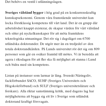
Det behövs en ventil i utlänningslagen.
Sveriges välstånd bygger
i hög grad på en konkurrenskraftig
kunskapsekonomi. Genom våra framstående universitet kan
locka förstklassig kompetens till vårt land. Det är en grupp där
arbetslöshet knappt existerar, de skapar värden för vårt välstånd
och sitter på nyckelkunskaper för att möta framtidens
teknologiska utmaningar. Det rör sig i dagsläget om 6700
utländska doktorander. De utgör mer än en tredjedel av den
totala doktorandkården. På Lunds universitet rör det sig om 809
personer som går en osäker framtid till mötes. Vi är beredda att
agera i riksdagen för att fler ska få möjlighet att stanna i Lund
och bidra med sin kompetens.
Listan på instanser som larmar är lång. Svenskt Näringsliv,
fackförbundet SACO, SUHF (Sveriges Universitets och
Högskoleförbund) och SULF (Sveriges universitetslärare och
forskare). Alla riktar samstämmig kritik, med dagens lag har
möjligheterna att bygga sig ett liv i Sverige som utländsk
doktorand kraftigt försvagats.