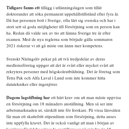
Tidigare fanns ett
tillägg i utlänningslagen som tillät
doktorander att söka permanent uppehållstillstånd efter fyra år.
Då har personen bott i Sverige, ofta lärt sig svenska och har i
stort sett så goda möjligheter till försörjning som en person kan
ha. Redan då valde sex av tio att lämna Sverige tre år efter
examen. Med de nya reglerna som började gälla sommaren
2021 riskerar vi att gå miste om ännu mer kompetens.
Svenskt Näringsliv pekar på att två tredjedelar av deras
medlemsföretag uppger att det är svårt eller mycket svårt att
rekrytera personer med högskoleutbildning. Det är företag som
Tetra Pak och Alfa Laval i Lund som inte kommer hitta
datatekniker eller ingenjörer.
Dagens lagstiftning har
ett hårt krav om att man måste uppvisa
en försörjning om 18 månaders anställning. Men så ser inte
arbetsmarknaden ut, särskilt inte för forskare. På vissa lärosäten
får man ett skattefritt stipendium som försörjning, detta anses
inte uppfylla kravet. Det är också vanligt att man i början av