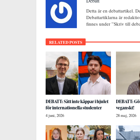
Debatt
Detta är en debattartikel. D
Debattartiklarna är redakti
finnes under ”Skriv till de
RELATED POSTS
DEBATT: Sätt inte käppar i hjulet
DEBATT: Gör
för internationella studenter
veganskt!
4 juni, 2026
28 maj, 2026