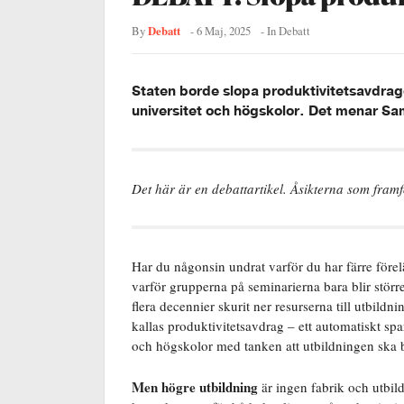
Debatt
By
-
6 Maj, 2025
- In
Debatt
Staten borde slopa produktivitetsavdrage
universitet och högskolor. Det menar Sam
Det här är en debattartikel. Åsikterna som fram
Har du någonsin undrat varför du har färre förel
varför grupperna på seminarierna bara blir störr
flera decennier skurit ner resurserna till utbild
kallas produktivitetsavdrag – ett automatiskt spa
och högskolor med tanken att utbildningen ska b
Men högre utbildning
är ingen fabrik och utbil