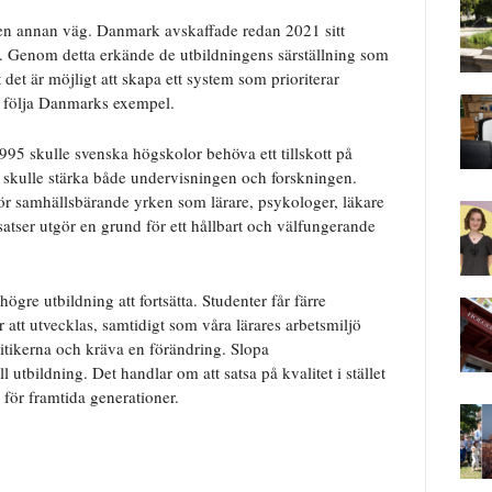
 en annan väg. Danmark avskaffade redan 2021 sitt
n. Genom detta erkände de utbildningens särställning som
 det är möjligt att skapa ett system som prioriterar
de följa Danmarks exempel.
995 skulle svenska högskolor behöva ett tillskott på
m skulle stärka både undervisningen och forskningen.
för samhällsbärande yrken som lärare, psykologer, läkare
atser utgör en grund för ett hållbart och välfungerande
re utbildning att fortsätta. Studenter får färre
 att utvecklas, samtidigt som våra lärares arbetsmiljö
litikerna och kräva en förändring. Slopa
l utbildning. Det handlar om att satsa på kvalitet i stället
 för framtida generationer.