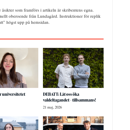
e åsikter som framförs i artikeln är skribentens egna.
onellt oberoende från Lundagård. Instruktioner för replik
batt” högst upp på hemsidan.
 universitetet
DEBATT: Låt oss öka
valdeltagandet – tillsammans!
21 maj, 2026