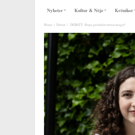
Nyheter
Kultur & Nöje
Krönikor
Home
Debatt
DEBATT: Slopa produktivitetsavdraget!