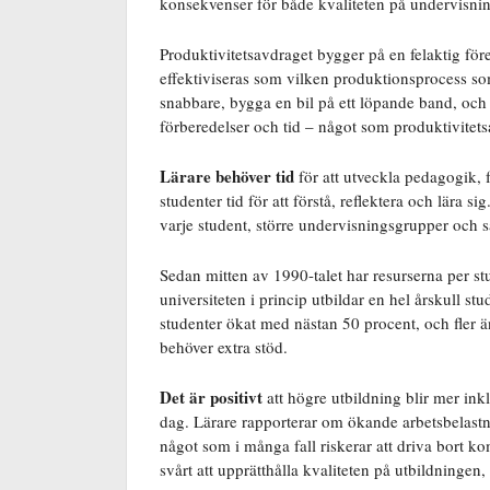
konsekvenser för både kvaliteten på undervisnin
Produktivitetsavdraget bygger på en felaktig för
effektiviseras som vilken produktionsprocess som 
snabbare, bygga en bil på ett löpande band, och 
förberedelser och tid – något som produktivitets
Lärare behöver tid
för att utveckla pedagogik, 
studenter tid för att förstå, reflektera och lära si
varje student, större undervisningsgrupper och s
Sedan mitten av 1990-talet har resurserna per st
universiteten i princip utbildar en hel årskull stud
studenter ökat med nästan 50 procent, och fler 
behöver extra stöd.
Det är positivt
att högre utbildning blir mer ink
dag. Lärare rapporterar om ökande arbetsbelastni
något som i många fall riskerar att driva bort ko
svårt att upprätthålla kvaliteten på utbildningen,