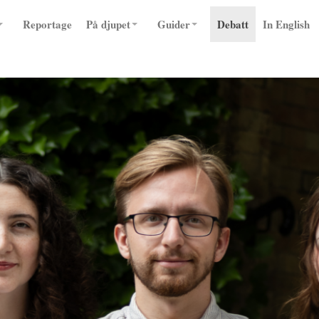
Reportage
På djupet
Guider
Debatt
In English