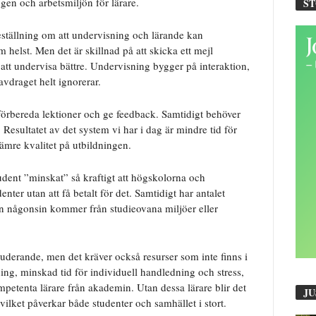
gen och arbetsmiljön för lärare.
S
eställning om att undervisning och lärande kan
helst. Men det är skillnad på att skicka ett mejl
att undervisa bättre. Undervisning bygger på interaktion,
avdraget helt ignorerar.
förbereda lektioner och ge feedback. Samtidigt behöver
g. Resultatet av det system vi har i dag är mindre tid för
ämre kvalitet på utbildningen.
udent ”minskat” så kraftigt att högskolorna och
enter utan att få betalt för det. Samtidigt har antalet
än någonsin kommer från studieovana miljöer eller
luderande, men det kräver också resurser som inte finns i
ng, minskad tid för individuell handledning och stress,
mpetenta lärare från akademin. Utan dessa lärare blir det
JU
 vilket påverkar både studenter och samhället i stort.