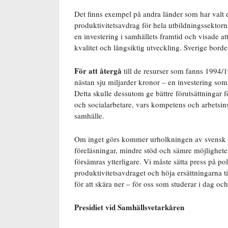
Det finns exempel på andra länder som har valt
produktivitetsavdrag för hela utbildningssektor
en investering i samhällets framtid och visade att
kvalitet och långsiktig utveckling. Sverige bor
För att återgå
till de resurser som fanns 1994/1
nästan sju miljarder kronor – en investering so
Detta skulle dessutom ge bättre förutsättningar 
och socialarbetare, vars kompetens och arbetsins
samhälle.
Om inget görs kommer urholkningen av svensk hög
föreläsningar, mindre stöd och sämre möjligheter
försämras ytterligare. Vi måste sätta press på po
produktivitetsavdraget och höja ersättningarna til
för att skära ner – för oss som studerar i dag och
Presidiet vid Samhällsvetarkåren