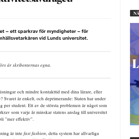
NÄ
t – ett sparkrav för myndigheter – för
hällsvetarkåren vid Lunds universitet.
förs är skribenternas egna.
äsningar och mindre kontakttid med dina lärare, eller
e? Svaret är enkelt, och deprimerande: Staten har under
ning per student. Ett av de största problemen är något som
rkrav som varje år minskar statens anslag till universitet
li ”mer effektiv”.
dning är inte
fast fashion
, detta system har allvarliga