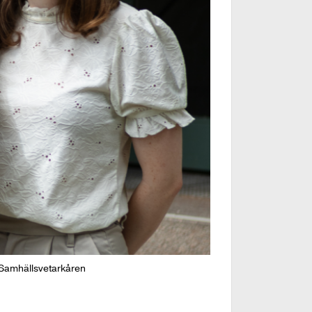
 Samhällsvetarkåren