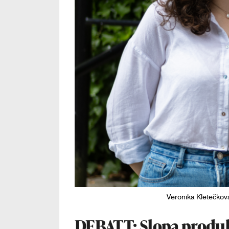
Veronika Kletečkov
DEBATT: Slopa produk