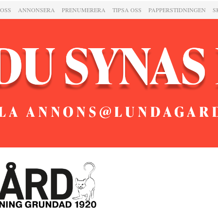
 OSS
ANNONSERA
PRENUMERERA
TIPSA OSS
PAPPERSTIDNINGEN
S