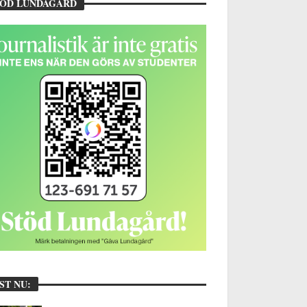
TÖD LUNDAGÅRD
ST NU: