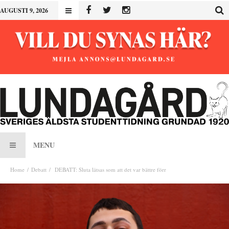
AUGUSTI 9, 2026
MENU
Home
Debatt
DEBATT: Sluta låtsas som att det var bättre förr