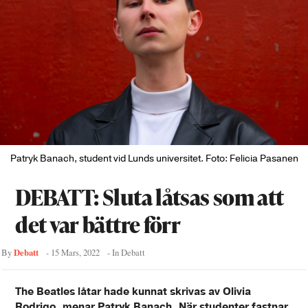
Patryk Banach, student vid Lunds universitet. Foto: Felicia Pasanen
DEBATT: Sluta låtsas som att
det var bättre förr
Debatt
By
-
15 Mars, 2022
- In
Debatt
The Beatles låtar hade kunnat skrivas av Olivia
Rodrigo, menar Patryk Banach. När studenter fastnar