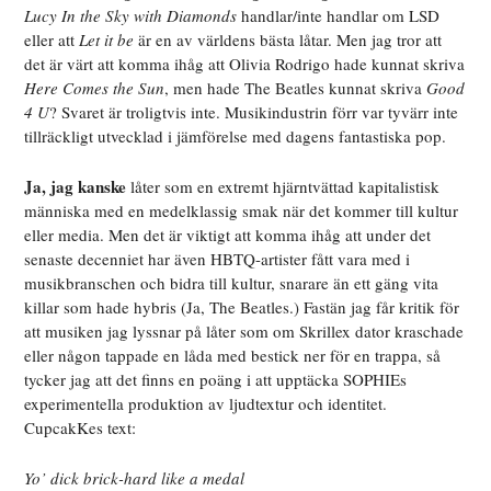
Lucy In the Sky with Diamonds
handlar/inte handlar om LSD
eller att
Let it be
är en av världens bästa låtar. Men jag tror att
det är värt att komma ihåg att Olivia Rodrigo hade kunnat skriva
Here Comes the Sun
, men hade The Beatles kunnat skriva
Good
4 U
? Svaret är troligtvis inte. Musikindustrin förr var tyvärr inte
tillräckligt utvecklad i jämförelse med dagens fantastiska pop.
Ja, jag kanske
låter som en extremt hjärntvättad kapitalistisk
människa med en medelklassig smak när det kommer till kultur
eller media. Men det är viktigt att komma ihåg att under det
senaste decenniet har även HBTQ-artister fått vara med i
musikbranschen och bidra till kultur, snarare än ett gäng vita
killar som hade hybris (Ja, The Beatles.) Fastän jag får kritik för
att musiken jag lyssnar på låter som om Skrillex dator kraschade
eller någon tappade en låda med bestick ner för en trappa, så
tycker jag att det finns en poäng i att upptäcka SOPHIEs
experimentella produktion av ljudtextur och identitet.
CupcakKes text:
Yo’ dick brick-hard like a medal