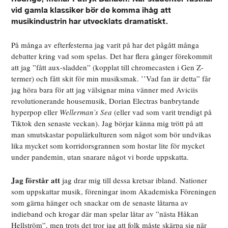
vid gamla klassiker bör de komma ihåg att
musikindustrin har utvecklats dramatiskt.
På många av efterfesterna jag varit på har det pågått många
debatter kring vad som spelas. Det har flera gånger förekommit
att jag ”fått aux-sladden” (kopplat till chromecasten i Gen Z-
termer) och fått skit för min musiksmak. ’’Vad fan är detta” får
jag höra bara för att jag välsignar mina vänner med Aviciis
revolutionerande housemusik, Dorian Electras banbrytande
hyperpop eller
Wellerman’s Sea
(eller vad som varit trendigt på
Tiktok den senaste veckan). Jag börjar känna mig trött på att
man smutskastar populärkulturen som något som bör undvikas
lika mycket som korridorsgrannen som hostar lite för mycket
under pandemin, utan snarare något vi borde uppskatta.
Jag förstår att
jag drar mig till dessa kretsar ibland. Nationer
som uppskattar musik, föreningar inom Akademiska Föreningen
som gärna hänger och snackar om de senaste låtarna av
indieband och krogar där man spelar låtar av ”nästa Håkan
Hellström”, men trots det tror jag att folk måste skärpa sig när