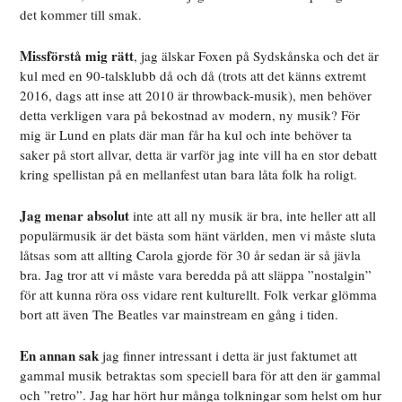
det kommer till smak.
Missförstå mig rätt
, jag älskar Foxen på Sydskånska och det är
kul med en 90-talsklubb då och då (trots att det känns extremt
2016, dags att inse att 2010 är throwback-musik), men behöver
detta verkligen vara på bekostnad av modern, ny musik? För
mig är Lund en plats där man får ha kul och inte behöver ta
saker på stort allvar, detta är varför jag inte vill ha en stor debatt
kring spellistan på en mellanfest utan bara låta folk ha roligt.
Jag menar absolut
inte att all ny musik är bra, inte heller att all
populärmusik är det bästa som hänt världen, men vi måste sluta
låtsas som att allting Carola gjorde för 30 år sedan är så jävla
bra. Jag tror att vi måste vara beredda på att släppa ”nostalgin”
för att kunna röra oss vidare rent kulturellt. Folk verkar glömma
bort att även The Beatles var mainstream en gång i tiden.
En annan sak
jag finner intressant i detta är just faktumet att
gammal musik betraktas som speciell bara för att den är gammal
och ”retro”. Jag har hört hur många tolkningar som helst om hur