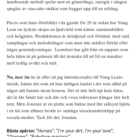
inneboende melodi spelar mot en gitarrslinga, energin i sången
speglas av staccatto-stråkar som bygger upp till en refräng.
Precis som hans förebilder i tta gjorde för 20 år sedan har Yung
Lean nu lyckats skapa en ljudvärld som känns sammanhållen
och helgjuten. Produktionen är detaljerad och förtätad, med små
samplingar och melodislingor som man inte märker förrän efter
några genomlyssningar.
Leandoer har gått från en rappare som
hela tiden är på gränsen till det ironiska till att bli en musiker
med tydlig avsikt och mål.
Nu, mer än
tio år efter att jag introducerades till Yung Leans
musik, känns det som att han äntligen landat i det som alltid på
något sätt funnits inom honom. Det är inte helt tajt hela tiden,
det är lite falskt här och där och vissa referenser klingar inte helt
rent. Men
Jonatan
är en platta som bidrar med lite sällsynt hjärta
i en tid som alltmer består av snärtiga sexsekundersklipp på
sociala medier. Tack för det, Jonatan.
Bästa spåren:
”Horses”; ”I’m your dirt, I’m your love”;
”Changes”; ”Babyface maniacs”.