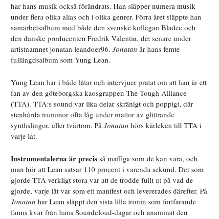
har hans musik också förändrats. Han släpper numera musik
under flera olika alias och i olika genrer. Förra året släppte han
samarbetsalbum med både den svenske kollegan Bladee och
den danske producenten Fredrik Valentin, det senare under
artistnamnet jonatan leandoer96.
Jonatan
är hans femte
fullängdsalbum som Yung Lean.
Yung Lean har i både låtar och intervjuer pratat om att han är ett
fan av den göteborgska kaosgruppen The Tough Alliance
(TTA). TTA:s sound var lika delar skränigt och poppigt, där
stenhårda trummor ofta låg under mattor av glittrande
synthslingor, eller tvärtom. På
Jonatan
hörs kärleken till TTA i
varje låt.
Instrumentalerna är precis
så maffiga som de kan vara, och
man hör att Lean satsar 110 procent i varenda sekund. Det som
gjorde TTA verkligt stora var att de trodde fullt ut på vad de
gjorde, varje låt var som ett manifest och levererades därefter. På
Jonatan
har Lean släppt den sista lilla ironin som fortfarande
fanns kvar från hans Soundcloud-dagar och anammat den