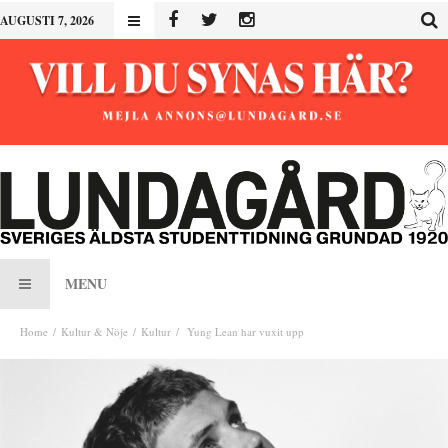
AUGUSTI 7, 2026
MENU
Home
Kultur & Nöje
Kultur
Yung Lean har vuxit upp