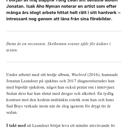
I början av maj släppte Yung Lean sitt senaste album
Jonatan. Isak Aho Nyman noterar en artist som efter
många års idogt arbete hittat helt rätt i sitt hantverk –
intressant nog genom att låna från sina förebilder.
Detta är en recension. Skribenten svarar själv för åsikter i
texten.
U
nder arbetet med sitt tredje album,
Warlord
(2016), hamnade
Jonatan Leandoer på sjukhus och 2017 diagnostiserades han
med bipolär sjukdom, något han också pratat om i intervjuer.
Sedan dess har han slutat med droger och alkohol. En tydlig
kontrast mot den kodein-indränkta estetik som han och hans
Sad Boys verkade inom när de slog igenom för drygt tio år
sedan.
I takt med
att Leandoer börjat leva ett mindre utsvävande liv