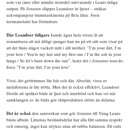
som var (mer eller mindre ironiskt) närvarande i Leans tidiga
output. På
Jonatan
släpper Leandoer in ljuset – stråkar
ackompanjerar trummaskinerna på flera låtar. Även
textmaterialet har förändrats.
Där Leandoer tidigare
kunde ägna hela verser åt att
romantisera att må dåligt sjunger han nu på ett sätt som visar på
att det finns något vackert mitt i allt mörker. ”I’m your dirt, I’m
your love / You’re my last and my first one / I’m the ash in your
lungs / So let’s burn down the sun”, heter det i
Jonatans
tour-de-
force ”I’m your dirt, I’m your love”.
Visst, det grötrimmas lite här och där. Absolut, vissa av
metaforerna är lite trötta. Men det är också effektivt, Leandoer
förstår att språket både är ljud och innebörd och han vet när
samklangen av de båda gör slutprodukten större än delarna.
Det är också
den samverkan som gör
Jonatan
till Yung Leans
bästa album. Låtarnas beståndsdelar har alla fått samma respekt
och omsorg, inget kan strykas utan att rubba balansen. Ett ords