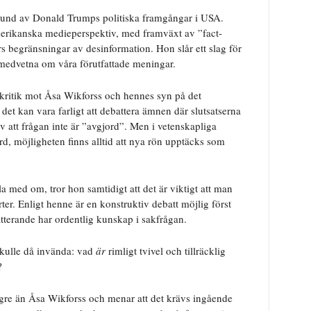
rund av Donald Trumps politiska framgångar i USA.
merikanska medieperspektiv, med framväxt av ”fact-
rs begränsningar av desinformation. Hon slår ett slag för
ra medvetna om våra förutfattade meningar.
 kritik mot Åsa Wikforss och hennes syn på det
det kan vara farligt att debattera ämnen där slutsatserna
v att frågan inte är ”avgjord”. Men i vetenskapliga
d, möjligheten finns alltid att nya rön upptäcks som
a med om, tror hon samtidigt att det är viktigt att man
rter. Enligt henne är en konstruktiv debatt möjlig först
atterande har ordentlig kunskap i sakfrågan.
kulle då invända: vad
är
rimligt tvivel och tillräcklig
?
gre än Åsa Wikforss och menar att det krävs ingående