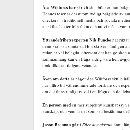
Åsa Wikforss har
skrivit sina böcker mot bakg
Hennes teser är dessutom tydligt präglade av a
checkers” i traditionell media och sociala medie
att skilja åsikter från fakta och att vi måste va
Yttrandefrihetsexperten Nils Funcke
har riktat
demokratiska samtalet. Hon skriver nämligen att 
redan är väl belagda, eftersom det kan ge sken a
sammanhang kan en fråga aldrig vara helt avgjor
omkullkastar tidigare vetande.
Även om detta
är något Åsa Wikforss skulle håll
har tilltro till välrenommerade forskare och expe
om det finns rimligt tvivel i en fråga och de deb
En person med
en mer subjektiv kunskapssyn s
kunskap, och vem är det som ska bestämma det
Jason Brennan går
i
Efter demokratin
ännu län