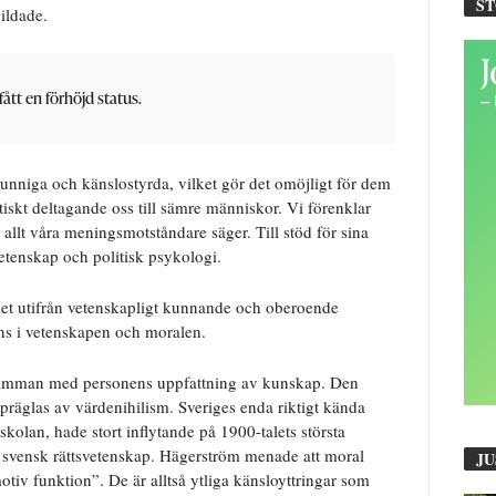
S
ildade.
fått en förhöjd status.
unniga och känslostyrda, vilket gör det omöjligt för dem
litiskt deltagande oss till sämre människor. Vi förenklar
allt våra meningsmotståndare säger. Till stöd för sina
svetenskap och politisk psykologi.
llet utifrån vetenskapligt kunnande och oberoende
nns i vetenskapen och moralen.
 samman med personens uppfattning av kunskap. Den
präglas av värdenihilism. Sveriges enda riktigt kända
olan, hade stort inflytande på 1900-talets största
 svensk rättsvetenskap. Hägerström menade att moral
JU
otiv funktion”. De är alltså ytliga känsloyttringar som