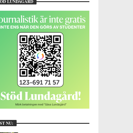
TÖD LUNDAGÅRD
ST NU: