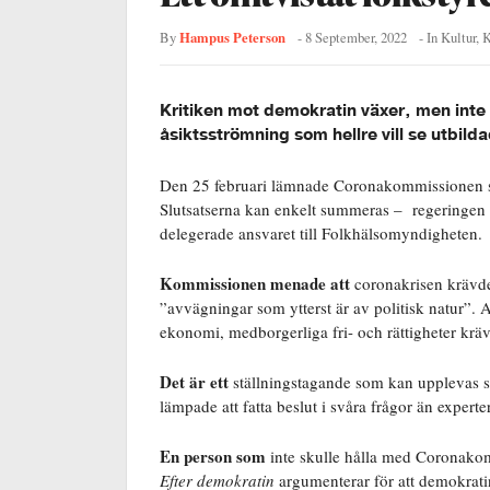
Hampus Peterson
By
-
8 September, 2022
- In
Kultur
,
K
Kritiken mot demokratin växer, men inte f
åsiktsströmning som hellre vill se utbilda
Den 25 februari lämnade Coronakommissionen sit
Slutsatserna kan enkelt summeras –
regeringen 
delegerade ansvaret till Folkhälsomyndigheten.
Kommissionen menade att
coronakrisen krävde
”avvägningar som ytterst är av politisk natur”. At
ekonomi, medborgerliga fri- och rättigheter kräv
Det är ett
ställningstagande som kan upplevas som
lämpade att fatta beslut i svåra frågor än experte
En person som
inte skulle hålla med Coronakom
Efter demokratin
argumenterar för att demokratin