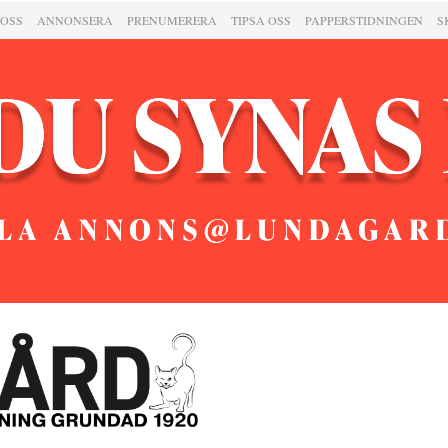
 OSS
ANNONSERA
PRENUMERERA
TIPSA OSS
PAPPERSTIDNINGEN
S