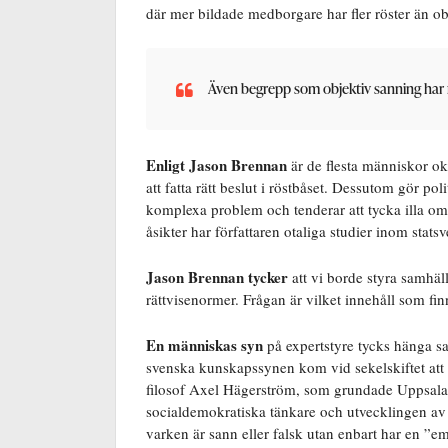
där mer bildade medborgare har fler röster än ob
Även begrepp som
objektiv sanning har 
Enligt Jason Brennan
är de flesta människor ok
att fatta rätt beslut i röstbåset. Dessutom gör po
komplexa problem och tenderar att tycka illa om 
åsikter har författaren otaliga studier inom stat
Jason Brennan tycker
att vi borde styra samhä
rättvisenormer. Frågan är vilket innehåll som fi
En människas syn
på expertstyre tycks hänga
svenska kunskapssynen kom vid sekelskiftet att 
filosof Axel Hägerström, som grundade Uppsalask
socialdemokratiska tänkare och utvecklingen av
varken är sann eller falsk utan enbart har en ”em