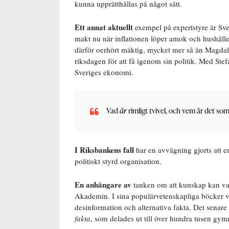
kunna upprätthållas på något sätt.
Ett annat aktuellt
exempel på expertstyre är Sve
makt nu när inflationen löper amok och hushålle
därför oerhört mäktig, mycket mer så än Magdal
riksdagen för att få igenom sin politik. Med Ste
Sveriges ekonomi.
Vad
är
rimligt tvivel, och vem är det s
I Riksbankens fall
har en avvägning gjorts att e
politiskt styrd organisation.
En anhängare av
tanken om att kunskap kan var
Akademin. I sina populärvetenskapliga böcker 
desinformation och alternativa fakta. Det senar
fakta
, som delades ut till över hundra tusen gym