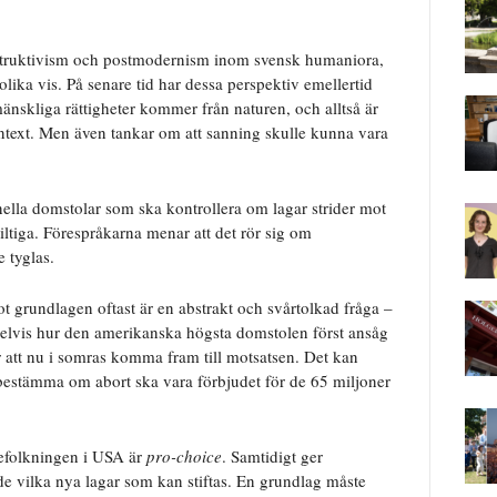
struktivism och postmodernism inom svensk humaniora,
lika vis. På senare tid har dessa perspektiv emellertid
änskliga rättigheter kommer från naturen, och alltså är
ontext. Men även tankar om att sanning skulle kunna vara
nella domstolar som ska kontrollera om lagar strider mot
iltiga. Förespråkarna menar att det rör sig om
 tyglas.
t grundlagen oftast är en abstrakt och svårtolkad fråga –
mpelvis hur den amerikanska högsta domstolen först ansåg
r att nu i somras komma fram till motsatsen. Det kan
bestämma om abort ska vara förbjudet för de 65 miljoner
efolkningen i USA är
pro-choice
. Samtidigt ger
de vilka nya lagar som kan stiftas. En grundlag måste