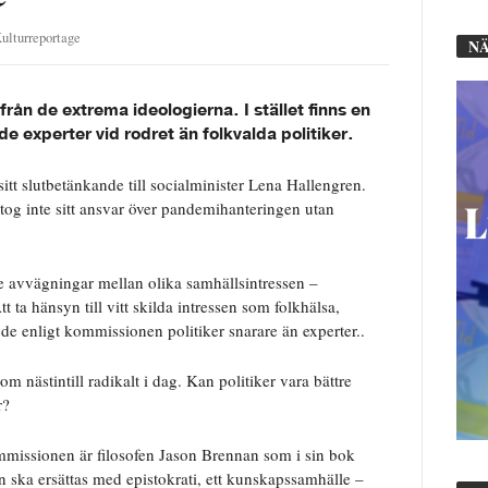
ulturreportage
NÄ
rån de extrema ideologierna. I stället finns en
de experter vid rodret än folkvalda politiker.
t slutbetänkande till socialminister Lena Hallengren.
tog inte sitt ansvar över pandemihanteringen utan
 avvägningar mellan olika samhällsintressen –
t ta hänsyn till vitt skilda intressen som folkhälsa,
de enligt kommissionen politiker snarare än experter..
 nästintill radikalt i dag. Kan politiker vara bättre
r?
missionen är filosofen Jason Brennan som i sin bok
 ska ersättas med epistokrati, ett kunskapssamhälle –