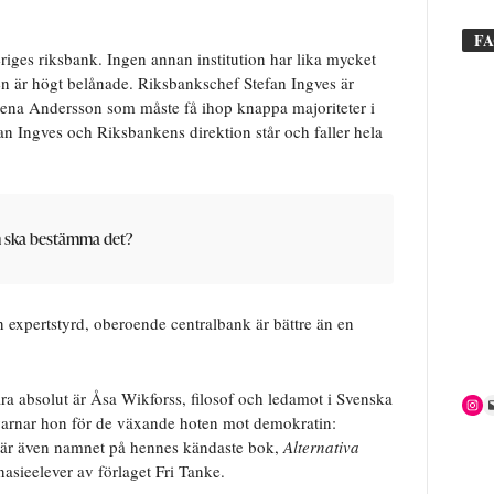
F
riges riksbank. Ingen annan institution har lika mycket
n är högt belånade. Riksbankschef Stefan Ingves är
ena Andersson som måste få ihop knappa majoriteter i
fan Ingves och Riksbankens direktion står och faller hela
om ska bestämma det?
n expertstyrd, oberoende centralbank är bättre än en
a absolut är Åsa Wikforss, filosof och ledamot i Svenska
varnar hon för de växande hoten mot demokratin:
e är även namnet på hennes kändaste bok,
Alternativa
nasieelever av förlaget Fri Tanke.