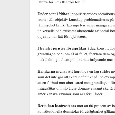
”hurra för…” eller ”bu för…”.
Under sent 1900-tal
populariserades socialkon
teorier där objektiv kunskap problematiseras på o
fått mycket kritik. Exempelvis anser många att m
universella och existerar oberoende av social k
objektiv har fått förhöjd status.
Flertalet jurister förespråkar
i dag konstitutio
grundlagen och, om så är fallet, förklara dem og
maktdelning och att politikernas inflytande måste
Kritikerna menar att
huruvida en lag strider mo
som det inte går att svara definitivt på. Se exe
att ett förbud mot abort stred mot grundlagen fö
ifrågasättas om nio äldre domare ensamt ska få 
amerikanska kvinnor som är i fertil ålder.
Detta kan kontrasteras
mot att 60 procent av b
konstitutionella domstolar förutsägbarhet gällan