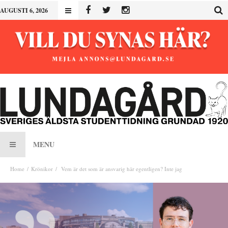
AUGUSTI 6, 2026
MENU
Home
Krönikor
Vem är det som är ansvarig här egentligen? Inte jag