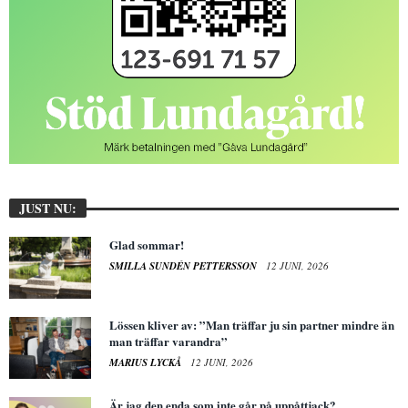
JUST NU:
Glad sommar!
SMILLA SUNDÉN PETTERSSON
12 JUNI, 2026
Lössen kliver av: ”Man träffar ju sin partner mindre än
man träffar varandra”
MARIUS LYCKÅ
12 JUNI, 2026
Är jag den enda som inte går på uppåttjack?