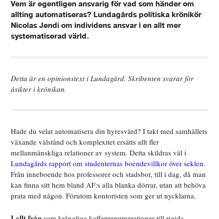
Vem är egentligen ansvarig för vad som händer om
allting automatiseras? Lundagårds politiska krönikör
Nicolas Jendi om individens ansvar i en allt mer
systematiserad värld.
Detta är en opinionstext i Lundagård. Skribenten svarar för
åsikter i krönikan.
Hade du velat automatisera din hyresvärd? I takt med samhällets
växande välstånd och komplexitet ersätts allt fler
mellanmänskliga relationer av system. Detta skildras väl i
Lundagårds rapport om studenternas boendevillkor över seklen
.
Från inneboende hos professorer och stadsbor, till i dag, då man
kan finna sitt hem bland AF:s alla blanka dörrar, utan att behöva
prata med någon. Förutom kontoristen som ger ut nycklarna.
I allt från
som krångliga kaffeprenumerationer till rigida,