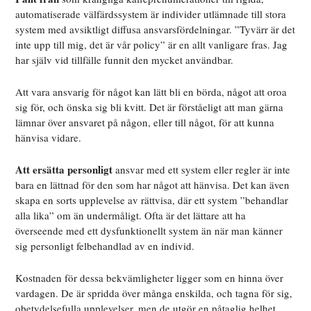
automatiserade välfärdssystem är individer utlämnade till stora
system med avsiktligt diffusa ansvarsfördelningar. ”Tyvärr är det
inte upp till mig, det är vår policy” är en allt vanligare fras. Jag
har själv vid tillfälle funnit den mycket användbar.
Att vara ansvarig för något kan lätt bli en börda, något att oroa
sig för, och önska sig bli kvitt. Det är förståeligt att man gärna
lämnar över ansvaret på någon, eller till något, för att kunna
hänvisa vidare.
Att ersätta personligt
ansvar med ett system eller regler är inte
bara en lättnad för den som har något att hänvisa. Det kan även
skapa en sorts upplevelse av rättvisa, där ett system ”behandlar
alla lika” om än undermåligt. Ofta är det lättare att ha
överseende med ett dysfunktionellt system än när man känner
sig personligt felbehandlad av en individ.
Kostnaden för dessa bekvämligheter ligger som en hinna över
vardagen. De är spridda över många enskilda, och tagna för sig,
obetydelsefulla upplevelser, men de utgör en påtaglig helhet.