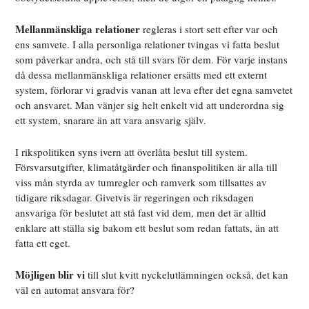
Mellanmänskliga relationer
regleras i stort sett efter var och
ens samvete. I alla personliga relationer tvingas vi fatta beslut
som påverkar andra, och stå till svars för dem. För varje instans
då dessa mellanmänskliga relationer ersätts med ett externt
system, förlorar vi gradvis vanan att leva efter det egna samvetet
och ansvaret. Man vänjer sig helt enkelt vid att underordna sig
ett system, snarare än att vara ansvarig själv.
I rikspolitiken syns ivern att överlåta beslut till system.
Försvarsutgifter, klimatåtgärder och finanspolitiken är alla till
viss mån styrda av tumregler och ramverk som tillsattes av
tidigare riksdagar. Givetvis är regeringen och riksdagen
ansvariga för beslutet att stå fast vid dem, men det är alltid
enklare att ställa sig bakom ett beslut som redan fattats, än att
fatta ett eget.
Möjligen blir vi
till slut kvitt nyckelutlämningen också, det kan
väl en automat ansvara för?