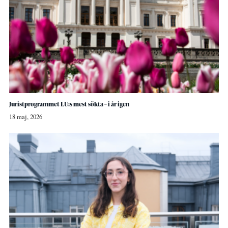
Juristprogrammet LU:s mest sökta – i år igen
18 maj, 2026