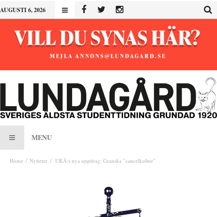
AUGUSTI 6, 2026
MENU
Home
Nyheter
UKÄ:s nya uppdrag: Granska ”cancelkultur”