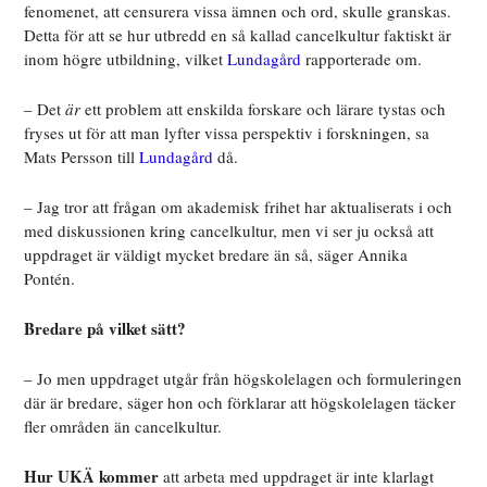
fenomenet, att censurera vissa ämnen och ord, skulle granskas.
Detta för att se hur utbredd en så kallad cancelkultur faktiskt är
inom högre utbildning, vilket
Lundagård
rapporterade om.
– Det
är
ett problem att enskilda forskare och lärare tystas och
fryses ut för att man lyfter vissa perspektiv i forskningen, sa
Mats Persson till
Lundagård
då.
– Jag tror att frågan om akademisk frihet har aktualiserats i och
med diskussionen kring cancelkultur, men vi ser ju också att
uppdraget är väldigt mycket bredare än så, säger Annika
Pontén.
Bredare på vilket sätt?
– Jo men uppdraget utgår från högskolelagen och
formuleringen
där
är bredare, säger hon och förklarar att högskolelagen täcker
fler områden än cancelkultur.
Hur UKÄ kommer
att arbeta med uppdraget är inte klarlagt