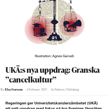
Illustration: Agnes Garvell.
UKÄ:s nya uppdrag: Granska
”cancelkultur”
Elsa Ivarsson
By
-
8 Februari, 2023
- In
Nyheter
,
Utbildning
Regeringen ger Universitetskanslersämbetet (UKÄ)
ett nytt uppdrag med fokus på hur Sveriges lärosäten