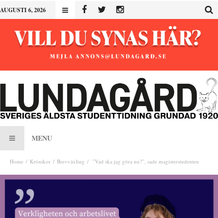
AUGUSTI 6, 2026
MENU
Home
Krönikor
Brevväxling
”Vad ska jag göra nu?”, sade magisterstudenten