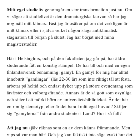
Mitt eget studieliv
genomgår en stor transformation just nu. Om
vi säger att studielivet är den dramaturgiska kurvan så har jag
nog nått mitt klimax. Fast jag är osäker på om det verkligen är
mitt klimax eller i själva verket någon slags antiklimatisk
stagnation till början på slutet; Jag har börjat med mina
magisterstudier.
Här i Helsingfors, och på den fakulteten jag går på, har äldre
studerande fått en konstig stämpel. De har till och med en egen
finlandssvensk benämning: gamyl. En gamyl för mig har alltid
inneburit ”gamlingar” (läs 22-30 år) som inte riktigt tål att festa,
arbetar på heltid och endast dyker upp på större evenemang som
årsfester och valborgsfirande. Annars är de så gott som osynliga
och sitter i ett mörkt hörn av universitetsbiblioteket. Är det här
en rimlig stereotyp, eller är det bara i mitt eget huvud? Skiljer
sig ”gamylerna” från andra studenter i Lund? Hur i så fall?
Att jag nu
själv räknas som en av dem känns främmande. Men
vips så var man här! Och jag kan faktiskt inte säga exakt hur det