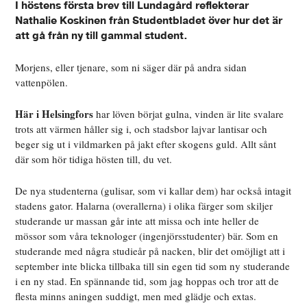
I höstens första brev till Lundagård reflekterar
Nathalie Koskinen från Studentbladet över hur det är
att gå från ny till gammal student.
Morjens, eller tjenare, som ni säger där på andra sidan
vattenpölen.
Här i Helsingfors
har löven börjat gulna, vinden är lite svalare
trots att värmen håller sig i, och stadsbor lajvar lantisar och
beger sig ut i vildmarken på jakt efter skogens guld. Allt sånt
där som hör tidiga hösten till, du vet.
De nya studenterna (gulisar, som vi kallar dem) har också intagit
stadens gator. Halarna (overallerna) i olika färger som skiljer
studerande ur massan går inte att missa och inte heller de
mössor som våra teknologer (ingenjörsstudenter) bär. Som en
studerande med några studieår på nacken, blir det omöjligt att i
september inte blicka tillbaka till sin egen tid som ny studerande
i en ny stad. En spännande tid, som jag hoppas och tror att de
flesta minns aningen suddigt, men med glädje och extas.