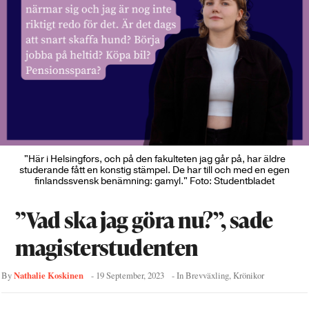
"Här i Helsingfors, och på den fakulteten jag går på, har äldre
studerande fått en konstig stämpel. De har till och med en egen
finlandssvensk benämning: gamyl." Foto: Studentbladet
”Vad ska jag göra nu?”, sade
magisterstudenten
Nathalie Koskinen
By
-
19 September, 2023
- In
Brevväxling
,
Krönikor