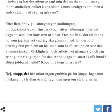
hände. Jag har dessutom avsagt mig det mesta av mitt ansvar
inom studielivet, vilket å ena sidan känns otroligt skönt, men å
andra sidan: vad ska jag göra nu?
Efter flera år av gulisintagningar (nollningar),
introduktionsveckor (inspark) och sitser (sittningar), var det
dags att sätta den karriären åt sidan. Och nu finns det all denna
tid som jag inte vet vad jag ska göra av med. Ett oerhört
privilegierat problem att ha, men som ändå tar upp en stor del
av mina tankar. Verkligheten och arbetslivet närmar sig och jag
är nog inte riktigt redo för det. Är det dags att snart skaffa hund?
Börja jobba på heltid? Köpa bil? Pensionsspara?
Nej, stopp, det
här orkar ingen grubbla på för länge. Jag sätter
livskrisen på hyllan och tar tag i den igen om ett år eller så.