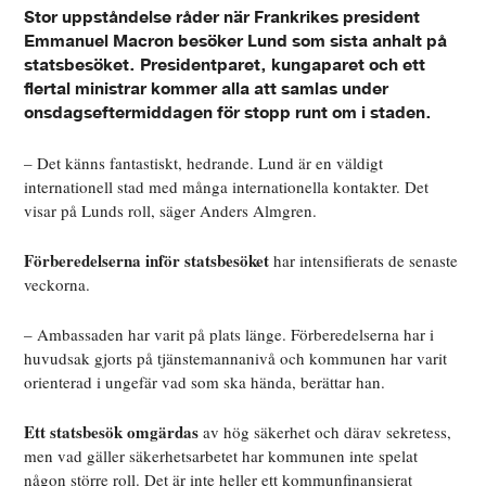
Stor uppståndelse råder när Frankrikes president
Emmanuel Macron besöker Lund som sista anhalt på
statsbesöket. Presidentparet, kungaparet och ett
flertal ministrar kommer alla att samlas under
onsdagseftermiddagen för stopp runt om i staden.
– Det känns fantastiskt, hedrande. Lund är en väldigt
internationell stad med många internationella kontakter. Det
visar på Lunds roll, säger Anders Almgren.
Förberedelserna inför statsbesöket
har intensifierats de senaste
veckorna.
– Ambassaden har varit på plats länge. Förberedelserna har i
huvudsak gjorts på tjänstemannanivå och kommunen har varit
orienterad i ungefär vad som ska hända, berättar han.
Ett statsbesök omgärdas
av hög säkerhet och därav sekretess,
men vad gäller säkerhetsarbetet har kommunen inte spelat
någon större roll. Det är inte heller ett kommunfinansierat